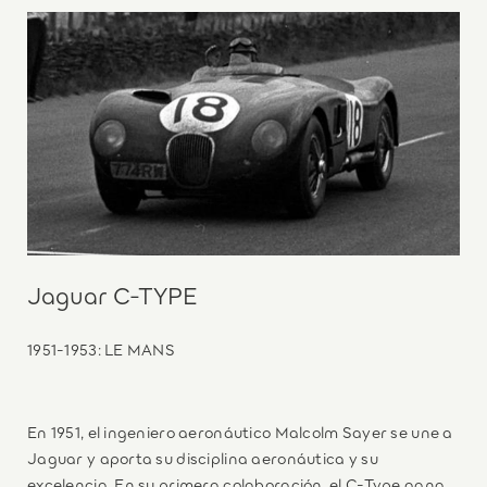
Jaguar C-TYPE
1951-1953: LE MANS
En 1951, el ingeniero aeronáutico Malcolm Sayer se une a
Jaguar y aporta su disciplina aeronáutica y su
excelencia. En su primera colaboración, el C-Type gana