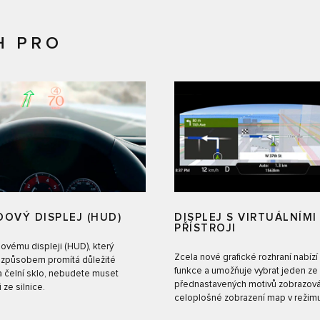
H PRO
OVÝ DISPLEJ (HUD)
DISPLEJ S VIRTUÁLNÍMI
PŘÍSTROJI
ovému displeji (HUD), který
Zcela nové grafické rozhraní nabízí
způsobem promítá důležité
funkce a umožňuje vybrat jeden ze 
a čelní sklo, nebudete muset
přednastavených motivů zobrazov
 ze silnice.
celoplošné zobrazení map v režim