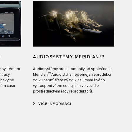
O
AUDIOSYSTÉMY MERIDIAN
TM
se systémem
Audiosystémy pro automobily od společnosti
TM
 trasy,
Meridian
Audio Ltd. s nejvěrnější reprodukcí
poskytne
zvuku nabízí zřetelný zvuk na úrovni živého
aném času
vystoupení všem cestujícím ve vozidle
prostřednictvím řady reproduktorů.
VÍCE INFORMACÍ