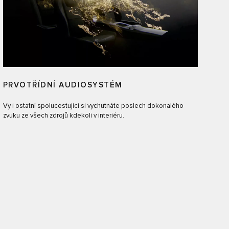
PRVOTŘÍDNÍ AUDIOSYSTÉM
Vy i ostatní spolucestující si vychutnáte poslech dokonalého
zvuku ze všech zdrojů kdekoli v interiéru.