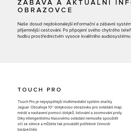
ZÁBAVA A AKTUÁLNÍ IN
OBRAZOVCE
Naše dosud nejdokonalejší informační a zábavní systém
příjemnější cestování. Po připojení svého chytrého tele
hudbu prostřednictvím vysoce kvalitního audiosystému
TOUCH PRO
Touch Pro je nejvyspělejší multimediální systém značky
Jaguar. Obsahuje 10" dotykovou obrazovku pro ovládání map,
médií a nastavení pomocí dotyků, listování a zoomování prsty.
Díky inteligentnímu hlasovému ovládání nemusíte spouštět
oči ze silnice a můžete tak provádět potřebné činnosti
bezpečněji.