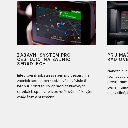
ZÁBAVNÍ SYSTÉM PRO
PŘIJÍMA
CESTUJÍCÍ NA ZADNÍCH
RÁDIOVÉ
SEDADLECH
Nalaďte si a
Integrovaný zábavní systém pro cestující na
rozhlasové 
zadních sedadlech nabízí dvě nezávislé 8"
prostřednict
nebo 10" obrazovky v předních hlavových
vysílání zar
opěrkách společně s bezdrátovým dálkovým
nejkvalitněj
ovládáním a sluchátky.