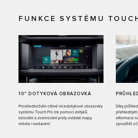
FUNKCE SYSTÉMU TOUC
10" DOTYKOVÁ OBRAZOVKA
PRŮHLED
Prostřednictvím citlivé vícedotykové obrazovky
Díky průhled
systému Touch Pro lze pomocí dotyků,
přehledným 
listování a zoomování prsty ovládat mapy,
informace n
média i nastavení.
spouštět oči