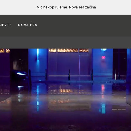
Nic nekopírujeme. Nová éra začíná
JEVTE
NOVÁ ÉRA