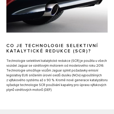
CO JE TECHNOLOGIE SELEKTIVNÍ
KATALYTICKÉ REDUKCE (SCR)?
Technologie selektivní katalytické redukce (SCR) je použita u všech
vozidel Jaguar se vznětovým motorem od modelového roku 2016.
Technologie umožňuje vozům Jaguar splnit požadavky emisní
legislativy EU6 snížením úrovní oxidů dusíku (NOx) vypouštěných
z výfukového systému až o 90 %. Kromě nové generace katalyzátoru
vyžaduje technologie SCR používání kapaliny pro úpravu výfukových
plynů vznětových motorů (DEF).