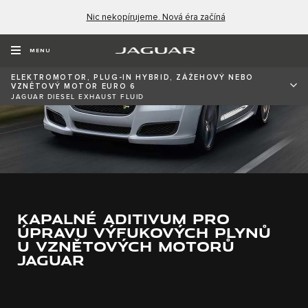
Nic nekopírujeme. Nová éra začíná
MENU
ELEKTROMOTOR, PLUG-IN HYBRID, ZÁŽEHOVÝ NEBO
VZNĚTOVÝ MOTOR EURO 6​
JAGUAR DIESEL EXHAUST FLUID
KAPALNÉ ADITIVUM PRO
ÚPRAVU VÝFUKOVÝCH PLYNŮ
U VZNĚTOVÝCH MOTORŮ
JAGUAR