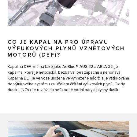
CO JE KAPALINA PRO ÚPRAVU
VÝFUKOVÝCH PLYNŮ VZNĚTOVÝCH
MOTORŮ (DEF)?
Kapalina DEF, známá také jako AdBlue®, AUS 32 a ARLA 32, je
kapalina, která je netoxická, bezbarvá, bez zápachu a nehořlavá.
Kapalina DEF je ve voze uložená ve vyhrazené nádrži a je vstřikována
do výfukového systému za účelem čištění výfukových plynů. Oxidy
dusíku (NOx) se rozloží na neškodné vodní páry a plynný dusík.