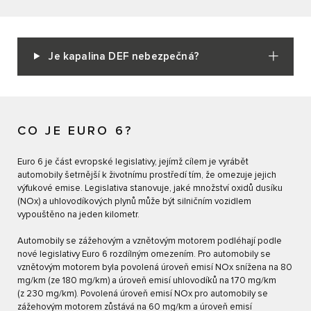
Je kapalina DEF nebezpečná?
CO JE EURO 6?
Euro 6 je část evropské legislativy, jejímž cílem je vyrábět
automobily šetrnější k životnímu prostředí tím, že omezuje jejich
výfukové emise. Legislativa stanovuje, jaké množství oxidů dusíku
(NOx) a uhlovodíkových plynů může být silničním vozidlem
vypouštěno na jeden kilometr.
Automobily se zážehovým a vznětovým motorem podléhají podle
nové legislativy Euro 6 rozdílným omezením. Pro automobily se
vznětovým motorem byla povolená úroveň emisí NOx snížena na 80
mg/km (ze 180 mg/km) a úroveň emisí uhlovodíků na 170 mg/km
(z 230 mg/km). Povolená úroveň emisí NOx pro automobily se
zážehovým motorem zůstává na 60 mg/km a úroveň emisí