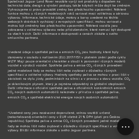
Společnost Jaguar Land Rover neustále vyvíjí své produkty s dopadem na
technická data, design a výrobní postupy, takže kdykoli může dojít ke změnám.
Vyhrazujeme si právo provádět změny bez předchozího upozornění. Některé
funkce mohou u různých modelových roků variovat mezi volitelnou a sériovou
výbavou. Informace, technické údaje, motory a barvy uvedené na těchto
webových stránkách vycházejí z evropských specifikací, mohou variovat a
mohou být změněny bez předchozího upozornění. Některá vozidla jsou
zobrazena s volitelnou výbavou nebo příslušenstvím, které nemusí být dostupné
na všech trzích. Další informace o dostupnosti a cenách získáte u svého
smluvního partnera.
Uvedené údaje o spotřebě paliva a emisích CO
jsou hodnoty, které byly
2
stanoveny v souladu s nařízením (EU) 2017/1151 v platném znění podle cyklu
WLTP. Mají pouze orientační charakter a slouží k porovnání různých modelů
vozidel a výrobců vozidel. Spotřeba paliva a emise CO
různých provedení
2
jedné modelové řady se mohou lišit nebo zvyšovat v důsledku různých
specifikací a volitelné výbavy. Hodnoty spotřeby paliva se mohou v praxi lišit v
závislosti na stylu jízdy, podmínkách na silnici a v provozu a stavu vozidla. CO
2
je skleníkovým plynem, který je zejména odpovědný za globální oteplování.
Další informace o oficiální spotřebě paliva a oficiálních konkrétních emisích
CO
nových osobních automobilů naleznete v příručce o spotřebě paliva,
2
emisích CO
a spotřebě elektrické energie nových osobních automobilů.
2
^Uvedené ceny jsou nezávazné doporučené, volnou soutěží určené
(nekartelované) orientační ceny v EUR včetně 21 % DPH (platí pro Českou
republiku). Spotřeba paliva a emise CO
různých provedení jedné modelové
2
řady se mohou lišit nebo zvyšovat v důsledku různých specifikací a volitelné
výbavy. Bližší informace získáte u svého Jaguar partnera.