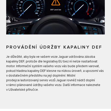
PROVÁDĚNÍ ÚDRŽBY KAPALINY DEF
Je důležité, aby byla ve vašem voze Jaguar udržována zásoba
kapaliny DEF, protože dle legislativy EU bez ní nelze nastartovat
motor. Informační systém vašeho vozu vás bude předem varovat,
pokud hladina kapaliny DEF klesne na nízkou úroveň, a upozorní vás
v dostatečném předstihu na její doplnění. Místní
prodejce/autorizovaný servis vozů Jaguar rovněž nádrž doplní
v rámci plánované údržby vašeho vozu. Další informace naleznete
v Uživatelské příručce.