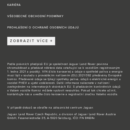
KARIÉRA
VŠEOBECNÉ OBCHODNÍ PODMÍNKY
PROHLÁŠENÍ O OCHRANĚ OSOBNÍCH ÚDAJÚ
ZOBRAZIT VÍCE
Podle právních předpisů EU je společnost Jaguar Land Rover povinna
shromažďovat a předávat některá data vztahující se k vozidlům registrovaným
1. ledna 2021 a později. VIN (číslo karoserie) a údaje o spotřebě paliva a energie
musí být v souladu s prováděcím nařízením (EU) 2021/392 předávány Evropské
komisi. Předávané údaje se týkají spotřeby paliva, údajů o elektrické energii u
vozidel PHEV a ujeté vzdálenosti. Další informace naleznete v nařízení
zveřejněném na internetových stránkách EU. S předáváním konkrétních údajů
o Vašem vozidle Komisi můžete vyslovit nesouhlas. Pokud tak chcete učinit,
kontaktujte nás
a uveďte číslo karoserie a registrační značku Vašeho vozidla.
V případě dotazů se obraťte na zákaznické
centrum Jaguar
.
Jaguar Land Rover Czech Republic, a division of Jaguar Land Rover Austria
GmbH, Fasaneriestraße 35, A-5020 Salzburg, IČO: FN 84604v