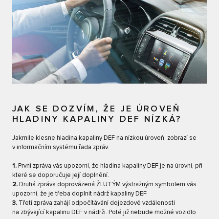
JAK SE DOZVÍM, ŽE JE ÚROVEŇ
HLADINY KAPALINY DEF NÍZKÁ?
Jakmile klesne hladina kapaliny DEF na nízkou úroveň, zobrazí se
v informačním systému řada zpráv.
1.
První zpráva vás upozorní, že hladina kapaliny DEF je na úrovni, při
které se doporučuje její doplnění.
2.
Druhá zpráva doprovázená ŽLUTÝM výstražným symbolem vás
upozorní, že je třeba doplnit nádrž kapaliny DEF.
3.
Třetí zpráva zahájí odpočítávání dojezdové vzdálenosti
na zbývající kapalinu DEF v nádrži. Poté již nebude možné vozidlo