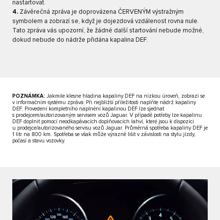
nastartovat.
4.
Závěrečná zpráva je doprovázena ČERVENÝM výstražným
symbolem a zobrazí se, když je dojezdová vzdálenost rovna nule.
Tato zpráva vás upozorní, že žádné další startování nebude možné,
dokud nebude do nádrže přidána kapalina DEF.
POZNÁMKA:
Jakmile klesne hladina kapaliny DEF na nízkou úroveň, zobrazí se
v informačním systému zpráva: Při nejbližší příležitosti naplňte nádrž kapaliny
DEF. Provedení kompletního naplnění kapalinou DEF lze sjednat
s prodejcem/autorizovaným servisem vozů Jaguar. V případě potřeby lze kapalinu
DEF doplnit pomocí neodkapávacích doplňovacích lahví, které jsou k dispozici
u prodejce/autorizovaného servisu vozů Jaguar. Průměrná spotřeba kapaliny DEF je
1 litr na 800 km. Spotřeba se však může výrazně lišit v závislosti na stylu jízdy,
počasí a stavu vozovky.