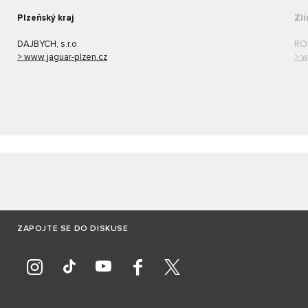
Plzeňský kraj
Zlí
DAJBYCH, s.r.o.
ROK
> www.jaguar-plzen.cz
> w
ZAPOJTE SE DO DISKUSE