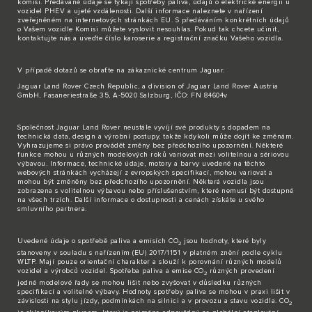
komisi. Předávané údaje se týkají spotřeby paliva, údajů o elektrické energii u
vozidel PHEV a ujeté vzdálenosti. Další informace naleznete v nařízení
zveřejněném na internetových stránkách EU. S předáváním konkrétních údajů
o Vašem vozidle Komisi můžete vyslovit nesouhlas. Pokud tak chcete učinit,
kontaktujte nás
a uveďte číslo karoserie a registrační značku Vašeho vozidla.
V případě dotazů se obraťte na zákaznické
centrum Jaguar
.
Jaguar Land Rover Czech Republic, a division of Jaguar Land Rover Austria
GmbH, Fasaneriestraße 35, A-5020 Salzburg, IČO: FN 84604v
Společnost Jaguar Land Rover neustále vyvíjí své produkty s dopadem na
technická data, design a výrobní postupy, takže kdykoli může dojít ke změnám.
Vyhrazujeme si právo provádět změny bez předchozího upozornění. Některé
funkce mohou u různých modelových roků variovat mezi volitelnou a sériovou
výbavou. Informace, technické údaje, motory a barvy uvedené na těchto
webových stránkách vycházejí z evropských specifikací, mohou variovat a
mohou být změněny bez předchozího upozornění. Některá vozidla jsou
zobrazena s volitelnou výbavou nebo příslušenstvím, které nemusí být dostupné
na všech trzích. Další informace o dostupnosti a cenách získáte u svého
smluvního partnera.
Uvedené údaje o spotřebě paliva a emisích CO
jsou hodnoty, které byly
2
stanoveny v souladu s nařízením (EU) 2017/1151 v platném znění podle cyklu
WLTP. Mají pouze orientační charakter a slouží k porovnání různých modelů
vozidel a výrobců vozidel. Spotřeba paliva a emise CO
různých provedení
2
jedné modelové řady se mohou lišit nebo zvyšovat v důsledku různých
specifikací a volitelné výbavy. Hodnoty spotřeby paliva se mohou v praxi lišit v
závislosti na stylu jízdy, podmínkách na silnici a v provozu a stavu vozidla. CO
2