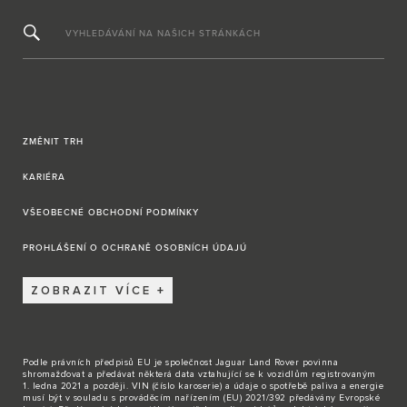
VYHLEDÁVÁNÍ NA NAŠICH STRÁNKÁCH
ZMĚNIT TRH
KARIÉRA
VŠEOBECNÉ OBCHODNÍ PODMÍNKY
PROHLÁŠENÍ O OCHRANĚ OSOBNÍCH ÚDAJÚ
ZOBRAZIT VÍCE
Podle právních předpisů EU je společnost Jaguar Land Rover povinna
shromažďovat a předávat některá data vztahující se k vozidlům registrovaným
1. ledna 2021 a později. VIN (číslo karoserie) a údaje o spotřebě paliva a energie
musí být v souladu s prováděcím nařízením (EU) 2021/392 předávány Evropské