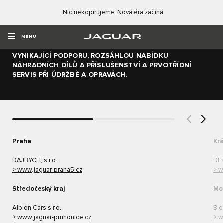
Nic nekopírujeme. Nová éra začíná
PRODEJCI
MENU
VŠICHNI PRODEJCI VOZŮ JAGUAR VÁM NABÍZEJÍ
VYNIKAJÍCÍ PODPORU, ROZSÁHLOU NABÍDKU
NÁHRADNÍCH DÍLŮ A PŘÍSLUŠENSTVÍ A PRVOTŘÍDNÍ
SERVIS PŘI ÚDRŽBĚ A OPRAVÁCH.
Praha
Krá
DAJBYCH, s.r.o.
DEK
> www.jaguar-praha5.cz
> w
Středočeský kraj
Mor
Albion Cars s.r.o.
B o
> www.jaguar-pruhonice.cz
> w