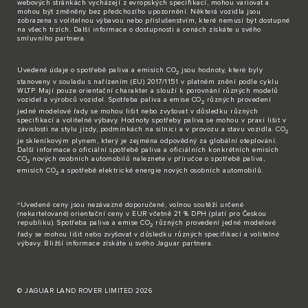
webových stránkách vycházejí z evropských specifikací, mohou variovat a
mohou být změněny bez předchozího upozornění. Některá vozidla jsou
zobrazena s volitelnou výbavou nebo příslušenstvím, které nemusí být dostupné
na všech trzích. Další informace o dostupnosti a cenách získáte u svého
smluvního partnera.
Uvedené údaje o spotřebě paliva a emisích CO
jsou hodnoty, které byly
2
stanoveny v souladu s nařízením (EU) 2017/1151 v platném znění podle cyklu
WLTP. Mají pouze orientační charakter a slouží k porovnání různých modelů
vozidel a výrobců vozidel. Spotřeba paliva a emise CO
různých provedení
2
jedné modelové řady se mohou lišit nebo zvyšovat v důsledku různých
specifikací a volitelné výbavy. Hodnoty spotřeby paliva se mohou v praxi lišit v
závislosti na stylu jízdy, podmínkách na silnici a v provozu a stavu vozidla. CO
2
je skleníkovým plynem, který je zejména odpovědný za globální oteplování.
Další informace o oficiální spotřebě paliva a oficiálních konkrétních emisích
CO
nových osobních automobilů naleznete v příručce o spotřebě paliva,
2
emisích CO
a spotřebě elektrické energie nových osobních automobilů.
2
^Uvedené ceny jsou nezávazné doporučené, volnou soutěží určené
(nekartelované) orientační ceny v EUR včetně 21 % DPH (platí pro Českou
republiku). Spotřeba paliva a emise CO
různých provedení jedné modelové
2
řady se mohou lišit nebo zvyšovat v důsledku různých specifikací a volitelné
výbavy. Bližší informace získáte u svého Jaguar partnera.
© JAGUAR LAND ROVER LIMITED 2026