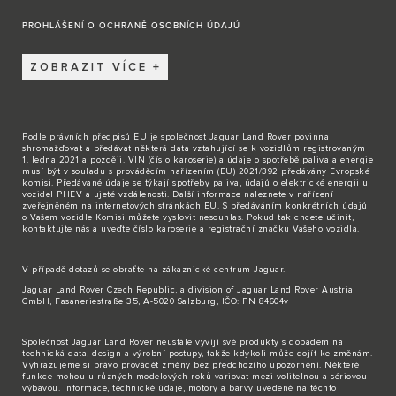
PROHLÁŠENÍ O OCHRANĚ OSOBNÍCH ÚDAJÚ
ZOBRAZIT VÍCE
Podle právních předpisů EU je společnost Jaguar Land Rover povinna
shromažďovat a předávat některá data vztahující se k vozidlům registrovaným
1. ledna 2021 a později. VIN (číslo karoserie) a údaje o spotřebě paliva a energie
musí být v souladu s prováděcím nařízením (EU) 2021/392 předávány Evropské
komisi. Předávané údaje se týkají spotřeby paliva, údajů o elektrické energii u
vozidel PHEV a ujeté vzdálenosti. Další informace naleznete v nařízení
zveřejněném na internetových stránkách EU. S předáváním konkrétních údajů
o Vašem vozidle Komisi můžete vyslovit nesouhlas. Pokud tak chcete učinit,
kontaktujte nás
a uveďte číslo karoserie a registrační značku Vašeho vozidla.
V případě dotazů se obraťte na zákaznické
centrum Jaguar
.
Jaguar Land Rover Czech Republic, a division of Jaguar Land Rover Austria
GmbH, Fasaneriestraße 35, A-5020 Salzburg, IČO: FN 84604v
Společnost Jaguar Land Rover neustále vyvíjí své produkty s dopadem na
technická data, design a výrobní postupy, takže kdykoli může dojít ke změnám.
Vyhrazujeme si právo provádět změny bez předchozího upozornění. Některé
funkce mohou u různých modelových roků variovat mezi volitelnou a sériovou
výbavou. Informace, technické údaje, motory a barvy uvedené na těchto