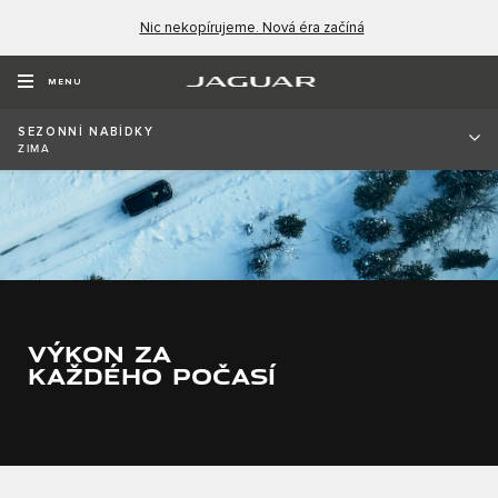
Nic nekopírujeme. Nová éra začíná
MENU
SEZONNÍ NABÍDKY
ZIMA
VÝKON ZA
KAŽDÉHO POČASÍ