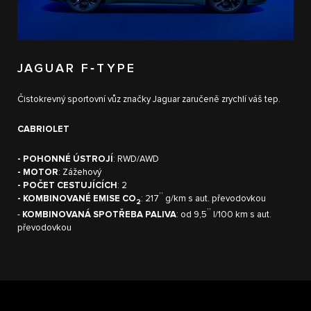
JAGUAR F‑TYPE
Čistokrevný sportovní vůz značky Jaguar zaručeně zrychlí váš tep.
CABRIOLET
- POHONNÉ ÚSTROJÍ
: RWD/AWD
- MOTOR
: Zážehový
- POČET CESTUJÍCÍCH
: 2
††
- KOMBINOVANÉ EMISE CO
: 217
g/km s aut. převodovkou
2
††
-
KOMBINOVANÁ SPOTŘEBA PALIVA
: od 9,5
l/100 km s aut.
převodovkou