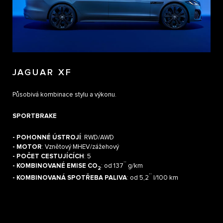
JAGUAR XF
Působivá kombinace stylu a výkonu.
SPORTBRAKE
- POHONNÉ ÚSTROJÍ
: RWD/AWD
- MOTOR
: Vznětový MHEV/zážehový
- POČET CESTUJÍCÍCH
: 5
††
- KOMBINOVANÉ EMISE CO
: od 137
g/km
2
††
- KOMBINOVANÁ SPOTŘEBA PALIVA
: od 5,2
l/100 km