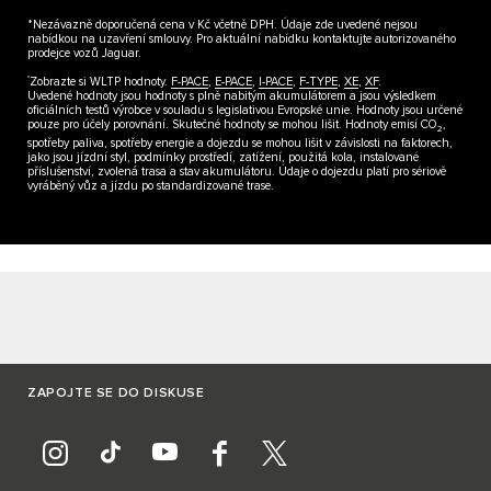
*Nezávazně doporučená cena v Kč včetně DPH. Údaje zde uvedené nejsou
nabídkou na uzavření smlouvy. Pro aktuální nabídku kontaktujte autorizovaného
prodejce vozů Jaguar.
††​
Zobrazte si WLTP hodnoty.
F-PACE
,
E-PACE
,
I-PACE
,
F-TYPE
,
XE
,
XF
.
Uvedené hodnoty jsou hodnoty s plně nabitým akumulátorem a jsou výsledkem
oficiálních testů výrobce v souladu s legislativou Evropské unie. Hodnoty jsou určené
pouze pro účely porovnání. Skutečné hodnoty se mohou lišit. Hodnoty emisí CO
,
2
spotřeby paliva, spotřeby energie a dojezdu se mohou lišit v závislosti na faktorech,
jako jsou jízdní styl, podmínky prostředí, zatížení, použitá kola, instalované
příslušenství, zvolená trasa a stav akumulátoru. Údaje o dojezdu platí pro sériově
vyráběný vůz a jízdu po standardizované trase.
ZAPOJTE SE DO DISKUSE