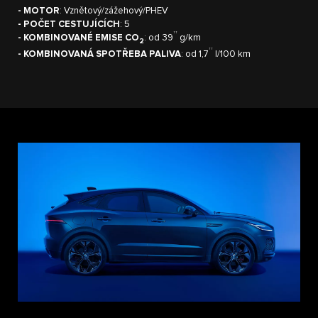
- MOTOR
: Vznětový/zážehový/PHEV
- POČET CESTUJÍCÍCH
: 5
††
- KOMBINOVANÉ EMISE CO
: od 39
g/km
2
††
- KOMBINOVANÁ SPOTŘEBA PALIVA
: od 1,7
l/100 km