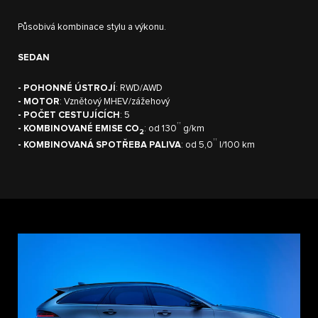
Působivá kombinace stylu a výkonu.
SEDAN
- POHONNÉ ÚSTROJÍ
: RWD/AWD
- MOTOR
: Vznětový MHEV/zážehový
- POČET CESTUJÍCÍCH
: 5
††
- KOMBINOVANÉ EMISE CO
: od 130
g/km
2
††
- KOMBINOVANÁ SPOTŘEBA PALIVA
: od 5,0
l/100 km