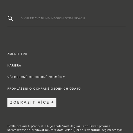
VYHLEDÁVÁNÍ NA NAŠICH STRÁNKÁCH
ZMĚNIT TRH
KARIÉRA
VŠEOBECNÉ OBCHODNÍ PODMÍNKY
PROHLÁŠENÍ O OCHRANĚ OSOBNÍCH ÚDAJÚ
ZOBRAZIT VÍCE
Podle právních předpisů EU je společnost Jaguar Land Rover povinna
shromažďovat a předávat některá data vztahující se k vozidlům registrovaným