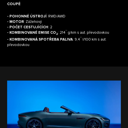
COUPÉ
- POHONNÉ ÚSTROJÍ
: RWD/AWD
- MOTOR
: Zážehový
- POČET CESTUJÍCÍCH
: 2
††
- KOMBINOVANÉ EMISE CO
: 214
g/km s aut. převodovkou
2
††
- KOMBINOVANÁ SPOTŘEBA PALIVA
: 9,4
l/100 km s aut.
převodovkou