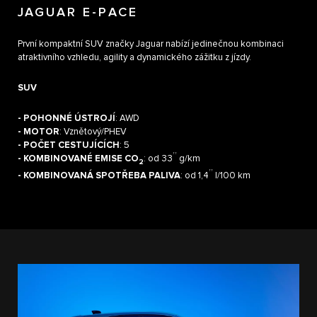
JAGUAR E-PACE
První kompaktní SUV značky Jaguar nabízí jedinečnou kombinaci
atraktivního vzhledu, agility a dynamického zážitku z jízdy.
SUV
- POHONNÉ ÚSTROJÍ
: AWD
- MOTOR
: Vznětový/PHEV
- POČET CESTUJÍCÍCH
: 5
††
- KOMBINOVANÉ EMISE CO
: od 33
g/km
2
††
- KOMBINOVANÁ SPOTŘEBA PALIVA
: od 1,4
l/100 km