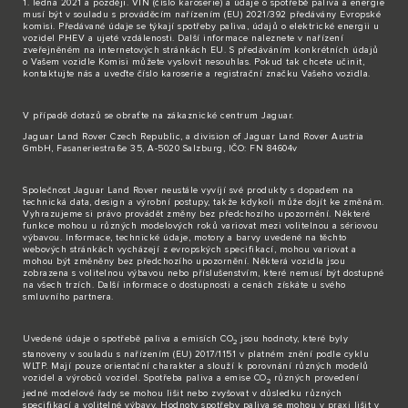
1. ledna 2021 a později. VIN (číslo karoserie) a údaje o spotřebě paliva a energie
musí být v souladu s prováděcím nařízením (EU) 2021/392 předávány Evropské
komisi. Předávané údaje se týkají spotřeby paliva, údajů o elektrické energii u
vozidel PHEV a ujeté vzdálenosti. Další informace naleznete v nařízení
zveřejněném na internetových stránkách EU. S předáváním konkrétních údajů
o Vašem vozidle Komisi můžete vyslovit nesouhlas. Pokud tak chcete učinit,
kontaktujte nás
a uveďte číslo karoserie a registrační značku Vašeho vozidla.
V případě dotazů se obraťte na zákaznické
centrum Jaguar
.
Jaguar Land Rover Czech Republic, a division of Jaguar Land Rover Austria
GmbH, Fasaneriestraße 35, A-5020 Salzburg, IČO: FN 84604v
Společnost Jaguar Land Rover neustále vyvíjí své produkty s dopadem na
technická data, design a výrobní postupy, takže kdykoli může dojít ke změnám.
Vyhrazujeme si právo provádět změny bez předchozího upozornění. Některé
funkce mohou u různých modelových roků variovat mezi volitelnou a sériovou
výbavou. Informace, technické údaje, motory a barvy uvedené na těchto
webových stránkách vycházejí z evropských specifikací, mohou variovat a
mohou být změněny bez předchozího upozornění. Některá vozidla jsou
zobrazena s volitelnou výbavou nebo příslušenstvím, které nemusí být dostupné
na všech trzích. Další informace o dostupnosti a cenách získáte u svého
smluvního partnera.
Uvedené údaje o spotřebě paliva a emisích CO
jsou hodnoty, které byly
2
stanoveny v souladu s nařízením (EU) 2017/1151 v platném znění podle cyklu
WLTP. Mají pouze orientační charakter a slouží k porovnání různých modelů
vozidel a výrobců vozidel. Spotřeba paliva a emise CO
různých provedení
2
jedné modelové řady se mohou lišit nebo zvyšovat v důsledku různých
specifikací a volitelné výbavy. Hodnoty spotřeby paliva se mohou v praxi lišit v