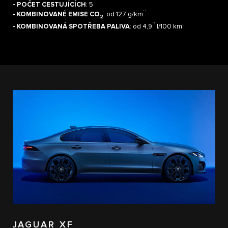
- POČET CESTUJÍCÍCH
: 5
††
- KOMBINOVANÉ EMISE CO
: od 127 g/km
2
††
- KOMBINOVANÁ SPOTŘEBA PALIVA
: od 4,9
l/100 km
JAGUAR XF