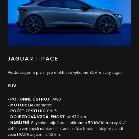
JAGUAR I‑PACE
Představujeme první ryze elektrické výkonné SUV značky Jaguar.
SUV
- POHONNÉ ÚSTROJÍ
: AWD
- MOTOR
: Elektromotor
- POČET CESTUJÍCÍCH
: 5
- DOJEZDOVÁ VZDÁLENOST
: až 470 km
- NABÍJENÍ
: S rychlonabíječkou s příkonem 50 kW, kterou využívá
většina veřejných nabíjecích stanic, může hodina nabíjení zajistit
vozu I‑PACE dojezd až 63 km.