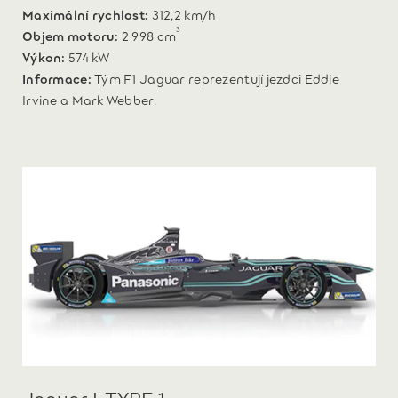
Maximální rychlost:
312,2 km/h
3
Objem motoru:
2 998 cm
Výkon:
574 kW
Informace:
Tým F1 Jaguar reprezentují jezdci Eddie
Irvine a Mark Webber.
Jaguar I-TYPE 1