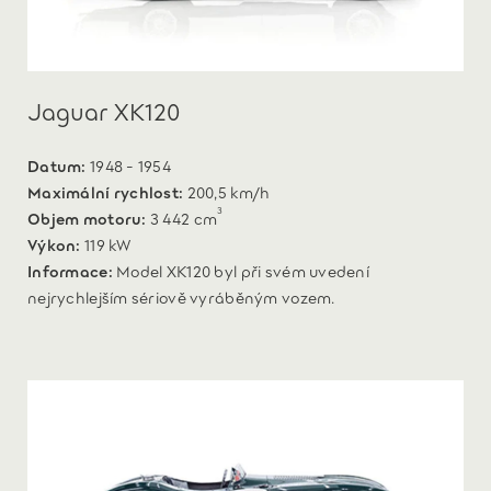
Jaguar XK120
Datum:
1948 - 1954
Maximální rychlost:
200,5 km/h
3
Objem motoru:
3 442 cm
Výkon:
119 kW
Informace:
Model XK120 byl při svém uvedení
nejrychlejším sériově vyráběným vozem.