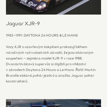
Jaguar XJR-9
1983–1991: DAYTONA 24 HOURS & LE MANS
Vozy XJR s uzavřeným kokpitem prokazují během
náročných vytrvalostních závodů, že jsou obávaným
soupeřem – zejména model XJR-9 v roce 1988.
Dvanáctiválcový supervůz si dojíždí pro vítězství
v závodech Daytona 24 Hours a Le Mans. Řidič Martin
Brundle získává pohár jezdců a značka Jaguar pohár
konstruktérů.