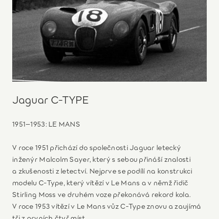
Jaguar C-TYPE
1951–1953: LE MANS
V roce 1951 přichází do společnosti Jaguar letecký
inženýr Malcolm Sayer, který s sebou přináší znalosti
a zkušenosti z letectví. Nejprve se podílí na konstrukci
modelu C‑Type, který vítězí v Le Mans a v němž řidič
Stirling Moss ve druhém voze překonává rekord kola.
V roce 1953 vítězí v Le Mans vůz C‑Type znovu a zaujímá
tři z prvních čtyř míst.