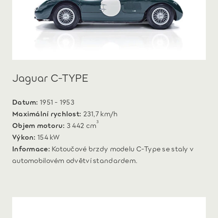
Jaguar C-TYPE
Datum:
1951 - 1953
Maximální rychlost:
231,7 km/h
3
Objem motoru:
3 442 cm
Výkon:
154 kW
Informace:
Kotoučové brzdy modelu C‑Type se staly v
automobilovém odvětví standardem.