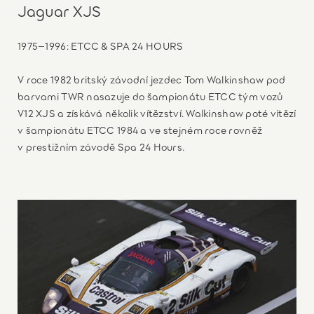
Jaguar XJS
1975–1996: ETCC & SPA 24 HOURS
V roce 1982 britský závodní jezdec Tom Walkinshaw pod
barvami TWR nasazuje do šampionátu ETCC tým vozů
V12 XJS a získává několik vítězství. Walkinshaw poté vítězí
v šampionátu ETCC 1984 a ve stejném roce rovněž
v prestižním závodě Spa 24 Hours.