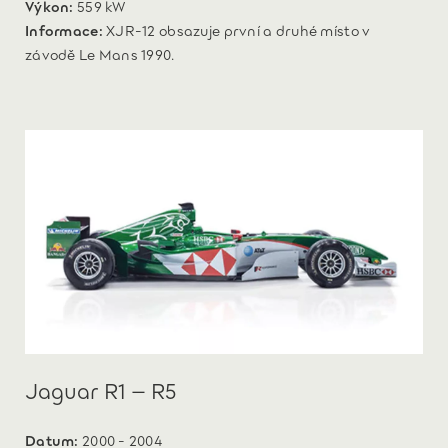
Výkon:
559 kW
Informace:
XJR-12 obsazuje první a druhé místo v
závodě Le Mans 1990.
Jaguar R1 – R5
Datum:
2000 - 2004