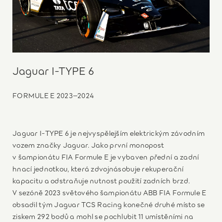
Jaguar I-TYPE 6
FORMULE E 2023–2024
Jaguar I-TYPE 6 je nejvyspělejším elektrickým závodním
vozem značky Jaguar. Jako první monopost
v šampionátu FIA Formule E je vybaven přední a zadní
hnací jednotkou, která zdvojnásobuje rekuperační
kapacitu a odstraňuje nutnost použití zadních brzd.
V sezóně 2023 světového šampionátu ABB FIA Formule E
obsadil tým Jaguar TCS Racing konečné druhé místo se
ziskem 292 bodů a mohl se pochlubit 11 umístěními na