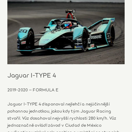
Jaguar I-TYPE 4
2019-2020 – FORMULA E
Jaguar I-TYPE 4 disponoval nejlehčí a nejúčinnější
pohonnou jednotkou, jakou kdy tým Jaguar Racing
stvořil. Vůz dosahoval nejvyšší rychlosti 280 km/h. Vůz
jednoznačně ovládl závod v Ciudad de México
a v Santiagu získal pole position a umístění na stupních