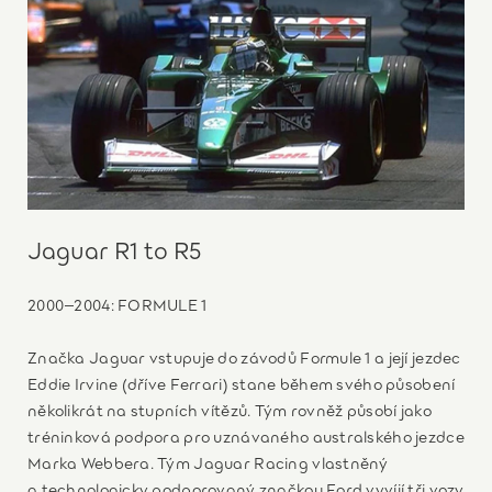
Jaguar R1 to R5
2000–2004: FORMULE 1
Značka Jaguar vstupuje do závodů Formule 1 a její jezdec
Eddie Irvine (dříve Ferrari) stane během svého působení
několikrát na stupních vítězů. Tým rovněž působí jako
tréninková podpora pro uznávaného australského jezdce
Marka Webbera. Tým Jaguar Racing vlastněný
a technologicky podporovaný značkou Ford vyvíjí tři vozy