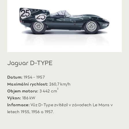
Jaguar D-TYPE
Datum:
1954 - 1957
Maximální rychlost:
260,7 km/h
3
Objem motoru:
3 442 cm
Výkon:
186 kW
Informace:
Vůz D-Type zvítězil v závodech Le Mans v
letech 1955, 1956 a 1957.