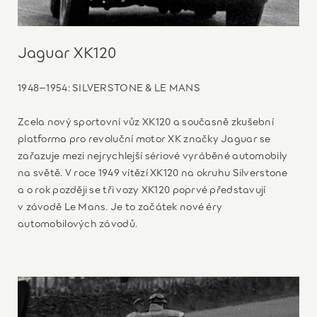
Jaguar XK120
1948–1954: SILVERSTONE & LE MANS
Zcela nový sportovní vůz XK120 a současně zkušební
platforma pro revoluční motor XK značky Jaguar se
zařazuje mezi nejrychlejší sériové vyráběné automobily
na světě. V roce 1949 vítězí XK120 na okruhu Silverstone
a o rok později se tři vozy XK120 poprvé představují
v závodě Le Mans. Je to začátek nové éry
automobilových závodů.