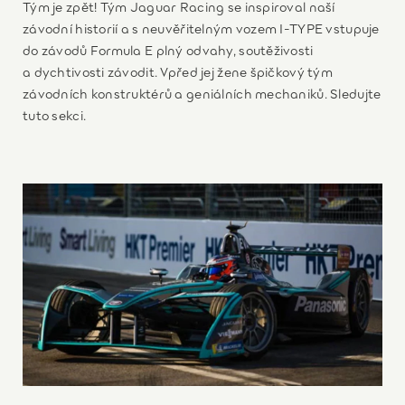
Tým je zpět! Tým Jaguar Racing se inspiroval naší
závodní historií a s neuvěřitelným vozem I‑TYPE vstupuje
do závodů Formula E plný odvahy, soutěživosti
a dychtivosti závodit. Vpřed jej žene špičkový tým
závodních konstruktérů a geniálních mechaniků. Sledujte
tuto sekci.