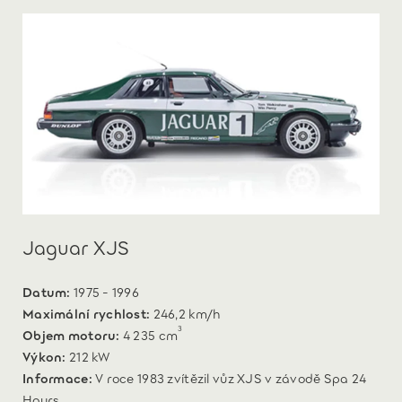
Jaguar XJS
Datum:
1975 - 1996
Maximální rychlost:
246,2 km/h
3
Objem motoru:
4 235 cm
Výkon:
212 kW
Informace:
V roce 1983 zvítězil vůz XJS v závodě Spa 24
Hours.