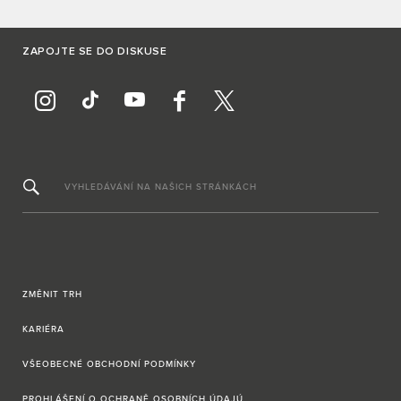
ZAPOJTE SE DO DISKUSE
VYHLEDÁVÁNÍ NA NAŠICH STRÁNKÁCH
ZMĚNIT TRH
KARIÉRA
VŠEOBECNÉ OBCHODNÍ PODMÍNKY
PROHLÁŠENÍ O OCHRANĚ OSOBNÍCH ÚDAJÚ