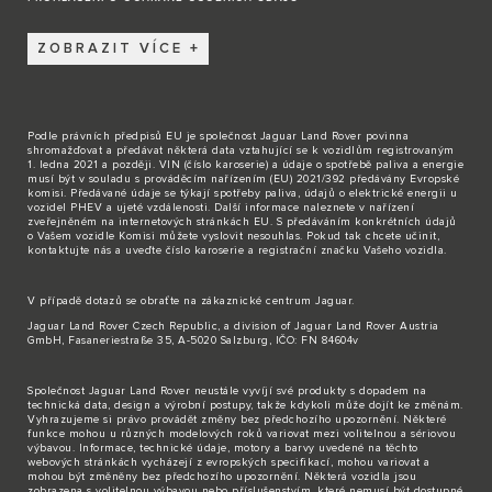
ZOBRAZIT VÍCE
Podle právních předpisů EU je společnost Jaguar Land Rover povinna
shromažďovat a předávat některá data vztahující se k vozidlům registrovaným
1. ledna 2021 a později. VIN (číslo karoserie) a údaje o spotřebě paliva a energie
musí být v souladu s prováděcím nařízením (EU) 2021/392 předávány Evropské
komisi. Předávané údaje se týkají spotřeby paliva, údajů o elektrické energii u
vozidel PHEV a ujeté vzdálenosti. Další informace naleznete v nařízení
zveřejněném na internetových stránkách EU. S předáváním konkrétních údajů
o Vašem vozidle Komisi můžete vyslovit nesouhlas. Pokud tak chcete učinit,
kontaktujte nás
a uveďte číslo karoserie a registrační značku Vašeho vozidla.
V případě dotazů se obraťte na zákaznické
centrum Jaguar
.
Jaguar Land Rover Czech Republic, a division of Jaguar Land Rover Austria
GmbH, Fasaneriestraße 35, A-5020 Salzburg, IČO: FN 84604v
Společnost Jaguar Land Rover neustále vyvíjí své produkty s dopadem na
technická data, design a výrobní postupy, takže kdykoli může dojít ke změnám.
Vyhrazujeme si právo provádět změny bez předchozího upozornění. Některé
funkce mohou u různých modelových roků variovat mezi volitelnou a sériovou
výbavou. Informace, technické údaje, motory a barvy uvedené na těchto
webových stránkách vycházejí z evropských specifikací, mohou variovat a
mohou být změněny bez předchozího upozornění. Některá vozidla jsou
zobrazena s volitelnou výbavou nebo příslušenstvím, které nemusí být dostupné