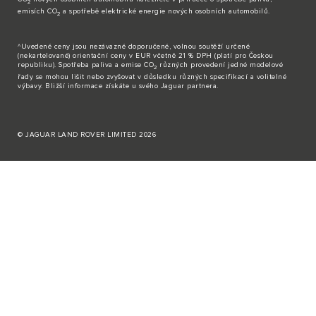
2
emisích CO
a spotřebě elektrické energie nových osobních automobilů.
2
^Uvedené ceny jsou nezávazné doporučené, volnou soutěží určené
(nekartelované) orientační ceny v EUR včetně 21 % DPH (platí pro Českou
republiku). Spotřeba paliva a emise CO
různých provedení jedné modelové
2
řady se mohou lišit nebo zvyšovat v důsledku různých specifikací a volitelné
výbavy. Bližší informace získáte u svého Jaguar partnera.
© JAGUAR LAND ROVER LIMITED 2026