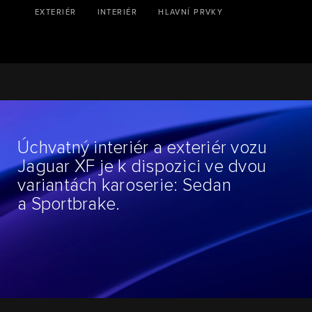
EXTERIÉR
INTERIÉR
HLAVNÍ PRVKY
Úchvatný interiér a exteriér vozu
Jaguar XF je k dispozici ve dvou
variantách karoserie: Sedan
a Sportbrake.