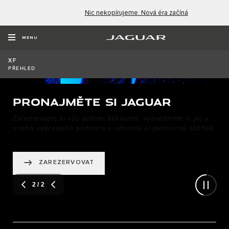
Nic nekopírujeme. Nová éra začíná
MENU
XF
PŘEHLED
PRONAJMĚTE SI JAGUAR
Zarezervujte si vůz jedním kliknutím, vyzvedněte si jej u
svého vybraného partnera a odvezte si jedinečný zážitek.
ZAREZERVOVAT
2
/ 2