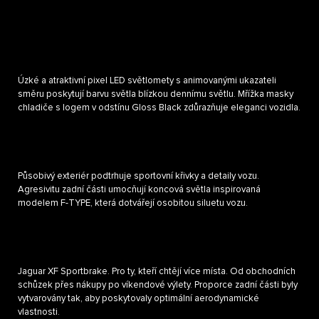
Úzké a atraktivní pixel LED světlomety s animovanými ukazateli
směru poskytují barvu světla blízkou dennímu světlu. Mřížka masky
chladiče s logem v odstínu Gloss Black zdůrazňuje eleganci vozidla.
Působivý exteriér podtrhuje sportovní křivky a detaily vozu.
Agresivitu zadní části umocňují koncová světla inspirovaná
modelem F-TYPE, která dotvářejí osobitou siluetu vozu.
Jaguar XF Sportbrake. Pro ty, kteří chtějí více místa. Od obchodních
schůzek přes nákupy po víkendové výlety. Proporce zadní části byly
vytvarovány tak, aby poskytovaly optimální aerodynamické
vlastnosti.