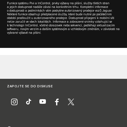
Funkce systému Pivi a InControl, prvky výbavy na přání, služby třetích stran
a jejich dostupnost nadále závisí na konkrétním trhu. Kompletní informace
o dostupnosti a podmínkách vám poskytne autorizovaný prodejce vozů Jaguar.
Některé funkce obsahují předplacené služby, které bude nutné po počátečním
období prodloužit u autorizovaného prodejce. Dostupnost připojení k mobilní síti
nelze zaručit ve všech lokalitách. Informace a zobrazené snímky vztahující se
k technologii InControl, včetně obrazovek nebo sekvencí, podléhají aktualizacím
softwaru, novým verzím a dalším systémovým a vzhledovým změnám, v závislosti na
vybrané výbavě na přání.
ZAPOJTE SE DO DISKUSE