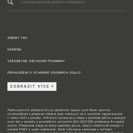
VYHLEDÁVÁNÍ NA NAŠICH STRÁNKÁCH
ZMĚNIT TRH
KARIÉRA
VŠEOBECNÉ OBCHODNÍ PODMÍNKY
PROHLÁŠENÍ O OCHRANĚ OSOBNÍCH ÚDAJÚ
ZOBRAZIT VÍCE
Podle právních předpisů EU je společnost Jaguar Land Rover povinna
shromažďovat a předávat některá data vztahující se k vozidlům registrovaným
1. ledna 2021 a později. VIN (číslo karoserie) a údaje o spotřebě paliva a energie
musí být v souladu s prováděcím nařízením (EU) 2021/392 předávány Evropské
komisi. Předávané údaje se týkají spotřeby paliva, údajů o elektrické energii u
vozidel PHEV a ujeté vzdálenosti. Další informace naleznete v nařízení