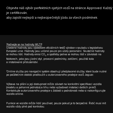
Objevte náš výběr perfektních ojetých vozů na stránce Approved. Každ
je certifikován,
aby zajistil nejlepší a nejbezpečnější jízdu za všech podmínek.
†
Podívejte se na hodnoty WLTP
Uvedené hodnoty jsou výsledkem oficiálních testů výrobce v souladu s legislativou
Evropské unie. Hodnoty jsou určené pouze pro účely porovnání. Skutečné hodnoty
se mohou lišit. Hodnoty emisí CO
a spotřeby paliva se mohou lišit v závislosti na
2
faktorech, jako jsou jízdní styl, provozní podmínky, zatížení, použitá kola
a instalované příslušenství.
1
Online služby pro navigační systém obsahují předplacené služby, které bude nutné
po počátečním období prodloužit u autorizovaného prodejce vozů Jaguar.
Výbava na přání a její dostupnost může záviset na konkrétní specifikaci vozidla
(modelu a pohonné jednotce) a trhu nebo vyžadovat instalaci dalších prvků.
Kontaktujte autorizovaného prodejce s žádostí o podrobnosti nebo si nakonfigurujte
vozidlo online.
Funkce ve vozidle může řidič používat, pouze pokud je to bezpečné. Řidič musí mít
vozidlo vždy plně pod kontrolou.