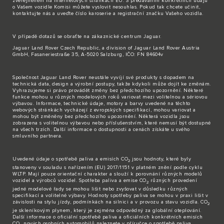
zveřejněném na internetových stránkách EU. S předáváním konkrétních údajů
o Vašem vozidle Komisi můžete vyslovit nesouhlas. Pokud tak chcete učinit,
kontaktujte nás
a uveďte číslo karoserie a registrační značku Vašeho vozidla.
V případě dotazů se obraťte na zákaznické
centrum Jaguar
.
Jaguar Land Rover Czech Republic, a division of Jaguar Land Rover Austria
GmbH, Fasaneriestraße 35, A-5020 Salzburg, IČO: FN 84604v
Společnost Jaguar Land Rover neustále vyvíjí své produkty s dopadem na
technická data, design a výrobní postupy, takže kdykoli může dojít ke změnám.
Vyhrazujeme si právo provádět změny bez předchozího upozornění. Některé
funkce mohou u různých modelových roků variovat mezi volitelnou a sériovou
výbavou. Informace, technické údaje, motory a barvy uvedené na těchto
webových stránkách vycházejí z evropských specifikací, mohou variovat a
mohou být změněny bez předchozího upozornění. Některá vozidla jsou
zobrazena s volitelnou výbavou nebo příslušenstvím, které nemusí být dostupné
na všech trzích. Další informace o dostupnosti a cenách získáte u svého
smluvního partnera.
Uvedené údaje o spotřebě paliva a emisích CO
jsou hodnoty, které byly
2
stanoveny v souladu s nařízením (EU) 2017/1151 v platném znění podle cyklu
WLTP. Mají pouze orientační charakter a slouží k porovnání různých modelů
vozidel a výrobců vozidel. Spotřeba paliva a emise CO
různých provedení
2
jedné modelové řady se mohou lišit nebo zvyšovat v důsledku různých
specifikací a volitelné výbavy. Hodnoty spotřeby paliva se mohou v praxi lišit v
závislosti na stylu jízdy, podmínkách na silnici a v provozu a stavu vozidla. CO
2
je skleníkovým plynem, který je zejména odpovědný za globální oteplování.
Další informace o oficiální spotřebě paliva a oficiálních konkrétních emisích
CO
nových osobních automobilů naleznete v příručce o spotřebě paliva,