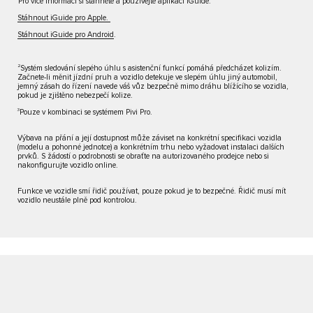
Pro více informací si stáhněte a používejte aplikaci iGuide.
Stáhnout iGuide pro Apple.
Stáhnout iGuide pro Android
.
2
Systém sledování slepého úhlu s asistenční funkcí pomáhá předcházet kolizím.
Začnete-li měnit jízdní pruh a vozidlo detekuje ve slepém úhlu jiný automobil,
jemný zásah do řízení navede váš vůz bezpečně mimo dráhu blížícího se vozidla,
pokud je zjištěno nebezpečí kolize.
3
Pouze v kombinaci se systémem Pivi Pro.
Výbava na přání a její dostupnost může záviset na konkrétní specifikaci vozidla
(modelu a pohonné jednotce) a konkrétním trhu nebo vyžadovat instalaci dalších
prvků. S žádostí o podrobnosti se obraťte na autorizovaného prodejce nebo si
nakonfigurujte vozidlo online.
Funkce ve vozidle smí řidič používat, pouze pokud je to bezpečné. Řidič musí mít
vozidlo neustále plně pod kontrolou.