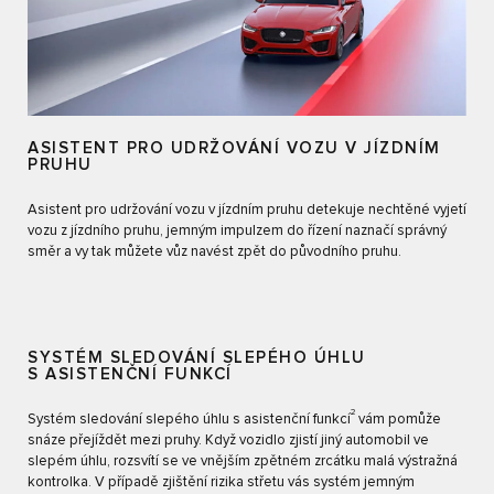
ASISTENT PRO UDRŽOVÁNÍ VOZU V JÍZDNÍM
PRUHU
Asistent pro udržování vozu v jízdním pruhu detekuje nechtěné vyjetí
vozu z jízdního pruhu, jemným impulzem do řízení naznačí správný
směr a vy tak můžete vůz navést zpět do původního pruhu.
SYSTÉM SLEDOVÁNÍ SLEPÉHO ÚHLU
S ASISTENČNÍ FUNKCÍ
2
Systém sledování slepého úhlu s asistenční funkcí
vám pomůže
snáze přejíždět mezi pruhy. Když vozidlo zjistí jiný automobil ve
slepém úhlu, rozsvítí se ve vnějším zpětném zrcátku malá výstražná
kontrolka. V případě zjištění rizika střetu vás systém jemným