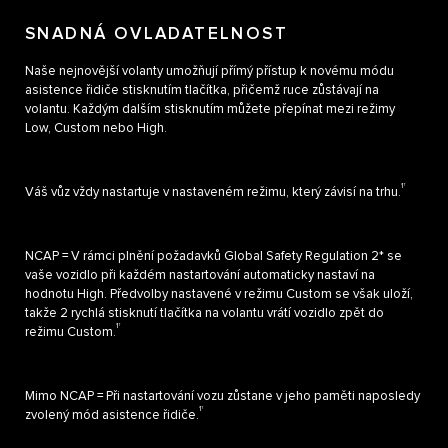
SNADNÁ OVLADATELNOST
Naše nejnovější volanty umožňují přímý přístup k novému módu
asistence řidiče stisknutím tlačítka, přičemž ruce zůstávají na
volantu. Každým dalším stisknutím můžete přepínat mezi režimy
Low, Custom nebo High.
1†
Váš vůz vždy nastartuje v nastaveném režimu, který závisí na trhu.
NCAP = V rámci plnění požadavků Global Safety Regulation 2* se
vaše vozidlo při každém nastartování automaticky nastaví na
hodnotu High. Předvolby nastavené v režimu Custom se však uloží,
takže 2 rychlá stisknutí tlačítka na volantu vrátí vozidlo zpět do
1†
režimu Custom.
Mimo NCAP = Při nastartování vozu zůstane v jeho paměti naposledy
1†
zvolený mód asistence řidiče.