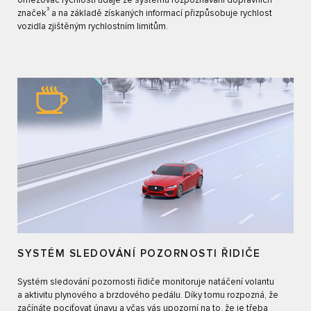
omezovač rychlosti údaje ze systému rozpoznávání dopravních
3
značek
a na základě získaných informací přizpůsobuje rychlost
vozidla zjištěným rychlostním limitům.
SYSTÉM SLEDOVÁNÍ POZORNOSTI ŘIDIČE
Systém sledování pozornosti řidiče monitoruje natáčení volantu
a aktivitu plynového a brzdového pedálu. Díky tomu rozpozná, že
začínáte pociťovat únavu a včas vás upozorní na to, že je třeba