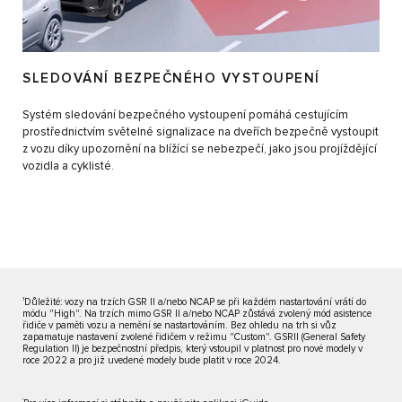
SLEDOVÁNÍ BEZPEČNÉHO VYSTOUPENÍ
Systém sledování bezpečného vystoupení pomáhá cestujícím
prostřednictvím světelné signalizace na dveřích bezpečně vystoupit
z vozu díky upozornění na blížící se nebezpečí, jako jsou projíždějící
vozidla a cyklisté.
1
Důležité: vozy na trzích GSR II a/nebo NCAP se při každém nastartování vrátí do
módu "High". Na trzích mimo GSR II a/nebo NCAP zůstává zvolený mód asistence
řidiče v paměti vozu a nemění se nastartováním. Bez ohledu na trh si vůz
zapamatuje nastavení zvolené řidičem v režimu "Custom". GSRII (General Safety
Regulation II) je bezpečnostní předpis, který vstoupil v platnost pro nové modely v
roce 2022 a pro již uvedené modely bude platit v roce 2024.
†