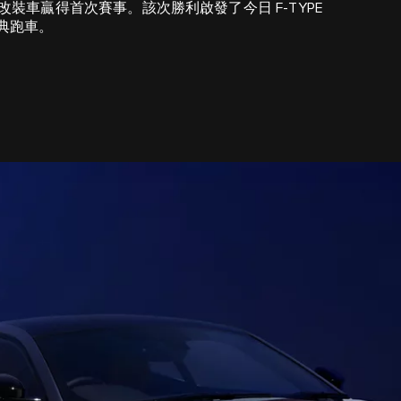
P 的輕度改裝車贏得首次賽事。該次勝利啟發了今日 F-TYPE
的經典跑車。