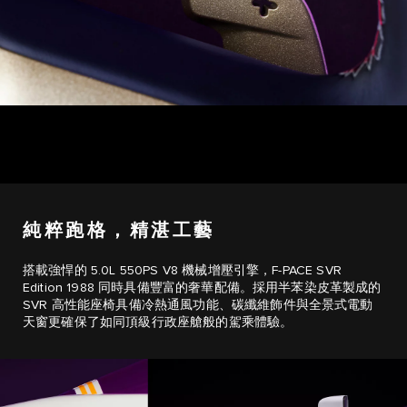
純粹跑格，精湛工藝
搭載強悍的 5.0L 550PS V8 機械增壓引擎，F-PACE SVR
Edition 1988 同時具備豐富的奢華配備。採用半苯染皮革製成的
SVR 高性能座椅具備冷熱通風功能、碳纖維飾件與全景式電動
天窗更確保了如同頂級行政座艙般的駕乘體驗。