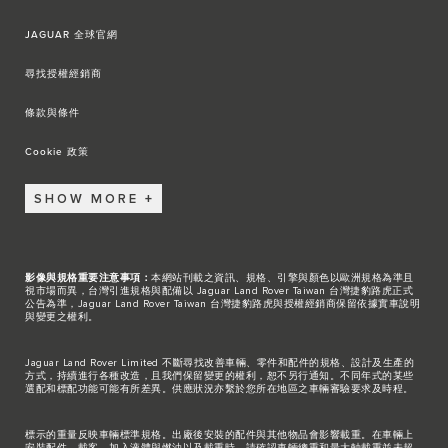
JAGUAR 全球官網
尋找授權經銷商
條款與條件
Cookie 政策
SHOW MORE
影像與規格重要注意事項：
本網站刊載之資訊、規格、引擎與顏色以歐洲規格為準且
視市場而異，台灣引進規格與配備以 Jaguar Land Rover Taiwan 台灣捷豹路虎正式
公告為準，Jaguar Land Rover Taiwan 台灣捷豹路虎與授權經銷商保留依據實車說明
與變更之權利。
Jaguar Land Rover Limited 不斷尋找改善車輛、零件和配件的規格、設計及生產的
方式，持續進行各種改造，且我們保留變更的權利，恕不另行通知。不同年式的某些
選配和標配功能可能有所差異。供應狀況亦繫於您所在地區之車輛審驗要求及時程。
標示的重量反映車輛標準規格。出廠後安裝的配件與其他物品會影響載重。在車輛上