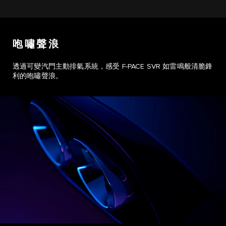
咆嘯聲浪
透過可變汽門主動排氣系統，感受 F-PACE SVR 如雷鳴般清脆鋒
利的咆嘯聲浪。