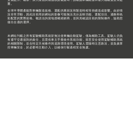
安裝配件、載客、加入液體與燃油以及載重時，請確認車輛總重和最大軸載重並未超
重。
全球半導體產能對車輛製造規格、選配供應狀況和製造時程等持續造成影響。由於情
況非常浮動，因此目前用於網站的影像可能無法充分反映功能、選配項目、邊飾和色
彩配置的實際規格。敬請洽詢當地授權經銷商，並與其確認目前的限制條件，協助您
做出合適的選擇。
本網站刊載之所有駕駛輔助系統皆無法使車輛自動駕駛，僅為輔助工具。駕駛人仍負
有遵守交通規則的責任，且需依車主手冊操作系統功能，留意安全使用駕駛輔助系統
的相關限制，並在特定天候條件與道路環境使用。駕駛人需隨時注意路況，並負責掌
控車輛安全，於必要時主動介入，以確保行駛過程安全無虞。