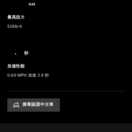
700
NM
1
最高扭力
2
516lb-ft
3
4
0
4.0
.
秒
加速性能
0-60 MPH 加速 3.8 秒
搜尋認證中古車