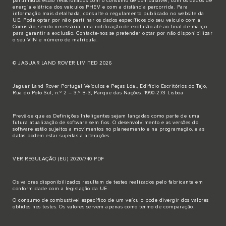
partilhados estão relacionados com o consumo de combustível, com os dados de
energia elétrica dos veículos PHEV e com a distância percorrida. Para
informação mais detalhada, consulte o regulamento publicado no
website da
UE
. Pode optar por não partilhar os dados específicos do seu veículo com a
Comissão, sendo necessária uma notificação de exclusão até ao final de março
para garantir a exclusão.
Contacte-nos
se pretender optar por não disponibilizar
o seu VIN e número de matrícula.
© JAGUAR LAND ROVER LIMITED 2026
Jaguar Land Rover Portugal Veículos e Peças Lda., Edifício Escritórios do Tejo,
Rua do Polo Sul, n.º 2 – 3.º B-3, Parque das Nações, 1990-273 Lisboa
Prevê-se que as Definições Inteligentes sejam lançadas como parte de uma
futura atualização de software sem fios. O desenvolvimento e as versões do
software estão sujeitos a movimentos no planeamento e na programação, e as
datas podem estar sujeitas a alterações.
VER REGULAÇÃO (EU) 2020/740 PDF
Os valores disponibilizados resultam de testes realizados pelo fabricante em
conformidade com a legislação da UE.
O consumo de combustível específico de um veículo pode divergir dos valores
obtidos nos testes. Os valores servem apenas como termo de comparação.