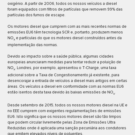
oxigénio. A partir de 2006, todos os nossos veículos a diesel
foram equipados com filtros de partículas que removem 99% das
partículas dos fumos de escape.
Os motores diesel que cumprem com as mais recentes normas de
emissões EU6 têm tecnologia SCR e, portanto, produzem menos
NO
e partículas do que os motores diesel construídos antes da
x
implementação das normas.
Devido ao impacto sobre a saúde pública, algumas cidades
europeias anunciaram medidas para tentar reduzir a poluição de
NO
. Londres, por exemplo, apresentou o T-Charge, uma taxa
x
adicional sobre a Taxa de Congestionamento já existente, para
desencorajar a entrada de veículos a diesel mais antigos em certas
áreas. Os veículos a diesel em conformidade com as normas EU6
estão isentos desta taxa devido às baixas emissões de NO
.
x
Desde setembro de 2015, todos os nossos motores diesel na UE e
no EEE cumprem com exigentes regulamentações de emissões
EU6. Isto significa que os nossos motores diesel são tão limpos
que podem circular livremente pelas Zona de Emissões Ultra
Reduzidas onde é aplicada uma sanção pecuniária aos condutores
que emitem elevados níveis de poluentes.