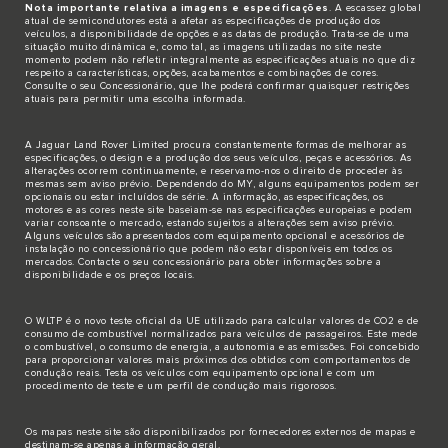
Nota importante relativa a imagens e especificações
. A escassez global
atual de semicondutores está a afetar as especificações de produção dos
veículos, a disponibilidade de opções e as datas de produção. Trata-se de uma
situação muito dinâmica e, como tal, as imagens utilizadas no site neste
momento podem não refletir integralmente as especificações atuais no que diz
respeito a características, opções, acabamentos e combinações de cores.
Consulte o seu Concessionário, que lhe poderá confirmar quaisquer restrições
atuais para permitir uma escolha informada.
A Jaguar Land Rover Limited procura constantemente formas de melhorar as
especificações, o design e a produção dos seus veículos, peças e acessórios. As
alterações ocorrem continuamente, e reservamo-nos o direito de proceder às
mesmas sem aviso prévio. Dependendo do MY, alguns equipamentos podem ser
opcionais ou estar incluídos de série. A informação, as especificações, os
motores e as cores neste site baseiam-se nas especificações europeias e podem
variar consoante o mercado, estando sujeitos a alterações sem aviso prévio.
Alguns veículos são apresentados com equipamento opcional e acessórios de
instalação no concessionário que podem não estar disponíveis em todos os
mercados. Contacte o seu concessionário para obter informações sobre a
disponibilidade e os preços locais.
O WLTP é o novo teste oficial da UE utilizado para calcular valores de CO2 e de
consumo de combustível normalizados para veículos de passageiros. Este mede
o combustível, o consumo de energia, a autonomia e as emissões. Foi concebido
para proporcionar valores mais próximos dos obtidos com comportamentos de
condução reais. Testa os veículos com equipamento opcional e com um
procedimento de teste e um perfil de condução mais rigorosos.
Os mapas neste site são disponibilizados por fornecedores externos de mapas e
destinam-se apenas a informação geral.