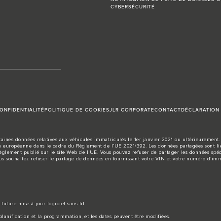
CYBERSÉCURITÉ
ONFIDENTIALITÉ
POLITIQUE DE COOKIES
JLR CORPORATE
CONTACT
DÉCLARATION 
aines données relatives aux véhicules immatriculés le 1er janvier 2021 ou ultérieurement. 
européenne dans le cadre du Règlement de l’UE 2021/392. Les données partagées sont liée
règlement publié sur le site
Web de l’UE
. Vous pouvez refuser de partager les données spéc
us souhaitez refuser le partage de données en fournissant votre VIN et votre numéro d’imm
future mise à jour logiciel sans fil.
lanification et la programmation, et les dates peuvent être modifiées.