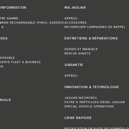
'INFORMATION
MA JAGUAR
TRE GAMME
APERÇU
BRIDE RECHARGEABLE (PHEV), ESSENCE
ACCESSOIRES
 6
RECHERCHER CAMPAGNES DE RAPPEL
NESS
ENTRETIENS & RÉPARATIONS
GUIDES ET MANUELS
RESCUE SHEETS
PONSABLE
VENTE FLEET & BUSINESS
GARANTIE
US
APERÇU
INNOVATION & TECHNOLOGIE
JAGUAR INCONTROL
 NOUS
FILTRE À PARTICULES DIESEL JAGUAR
SPECIAL VEHICLE OPERATIONS
LIENS RAPIDES
NOTIFICATION DE FUITE DE DONNÉES O