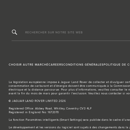
RECHERCHER SUR NOTRE SITE WEB
CHOISIR AUTRE MARCHÉ
CAREERS
CONDITIONS GÉNÉRALES
POLITIQUE DE C
La législation européenne impose à Jaguar Land Rover de collecter et divulguer cert
consommation de carburant et d’énergie doivent être communiqués à la Commission 
électrique et la distance parcourue. Pour plus d’informations, veuillez consulter le 
avant la fin du mois de mars pour garantir l’exclusion. Veuillez
nous contacter
si vo
© JAGUAR LAND ROVER LIMITED 2026
Registered Office: Abbey Road, Whitley, Coventry CV3 4LF
Registered in England No: 1672070
La fonction Paramètres intelligents (Smart Settings) sera publiée dans le cadre d’une 
Le développement et les versions du logiciel sont sujets à des changements dans la p