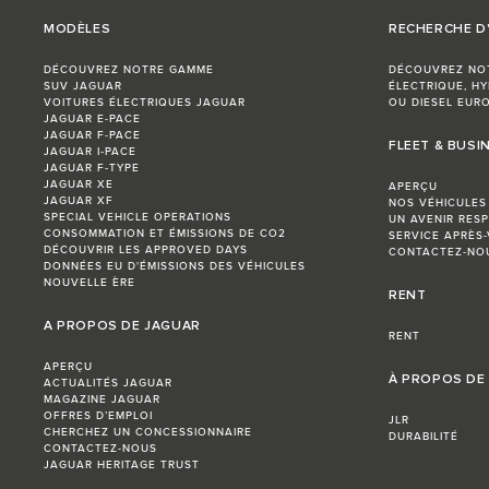
MODÈLES
RECHERCHE D
DÉCOUVREZ NOTRE GAMME
DÉCOUVREZ NO
SUV JAGUAR
ÉLECTRIQUE, HY
VOITURES ÉLECTRIQUES JAGUAR
OU DIESEL EURO
JAGUAR E-PACE
JAGUAR F-PACE
FLEET & BUSI
JAGUAR I‑PACE
JAGUAR F‑TYPE
JAGUAR XE
APERÇU
JAGUAR XF
NOS VÉHICULES
SPECIAL VEHICLE OPERATIONS
UN AVENIR RES
CONSOMMATION ET ÉMISSIONS DE CO2
SERVICE APRÈS-
DÉCOUVRIR LES APPROVED DAYS
CONTACTEZ-NO
DONNÉES EU D'ÉMISSIONS DES VÉHICULES
NOUVELLE ÈRE
RENT
A PROPOS DE JAGUAR
RENT
APERÇU
À PROPOS DE
ACTUALITÉS JAGUAR
MAGAZINE JAGUAR
OFFRES D’EMPLOI
JLR
CHERCHEZ UN CONCESSIONNAIRE
DURABILITÉ
CONTACTEZ-NOUS
JAGUAR HERITAGE TRUST