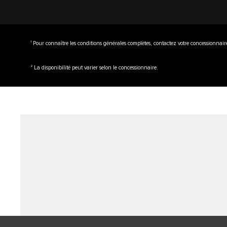
1
Pour connaître les conditions générales complètes, contactez votre concessionnair
2
La disponibilité peut varier selon le concessionnaire.