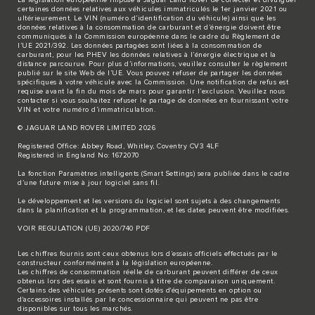
La législation européenne impose à Jaguar Land Rover de collecter et divulguer
certaines données relatives aux véhicules immatriculés le 1er janvier 2021 ou
ultérieurement. Le VIN (numéro d’identification du véhicule) ainsi que les
données relatives à la consommation de carburant et d’énergie doivent être
communiqués à la Commission européenne dans le cadre du Règlement de
l’UE 2021/392. Les données partagées sont liées à la consommation de
carburant, pour les PHEV les données relatives à l’énergie électrique et la
distance parcourue. Pour plus d’informations, veuillez consulter le règlement
publié sur le site
Web de l’UE
. Vous pouvez refuser de partager les données
spécifiques à votre véhicule avec la Commission. Une notification de refus est
requise avant la fin du mois de mars pour garantir l’exclusion. Veuillez
nous
contacter
si vous souhaitez refuser le partage de données en fournissant votre
VIN et votre numéro d’immatriculation.
© JAGUAR LAND ROVER LIMITED 2026
Registered Office: Abbey Road, Whitley, Coventry CV3 4LF
Registered in England No: 1672070
La fonction Paramètres intelligents (Smart Settings) sera publiée dans le cadre
d’une future mise à jour logiciel sans fil.
Le développement et les versions du logiciel sont sujets à des changements
dans la planification et la programmation, et les dates peuvent être modifiées.
VOIR REGULATION (UE) 2020/740 PDF
Les chiffres fournis sont ceux obtenus lors d’essais officiels effectués par le
constructeur conformément à la législation européenne.
Les chiffres de consommation réelle de carburant peuvent différer de ceux
obtenus lors des essais et sont fournis à titre de comparaison uniquement.
Certains des véhicules présents sont dotés d'équipements en option ou
d'accessoires installés par le concessionnaire qui peuvent ne pas être
disponibles sur tous les marchés.