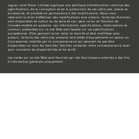
Jaguar Land Rover Limited applique une politique d’amélioration continue des
spécifications, de la conception et de la production de ses véhicules, pièces et
accessoires, et procède en permanence à des modifications. Nous nous
réservons le droit d’effectuer des modifications sans préavis. Certaines fonctions
sont disponibles en option ou de série et ceci peut varier en fonction de
l’années-modèle en question. Les informations, spécifications, motorisations et
couleurs présentées sur ce site Web sont basées sur les spécifications
européennes. Elles peuvent varier selon le marché et être modifiées sans
préavis. Certains des véhicules présents sont dotés d’équipements en option ou
d’accessoires installés par le concessionnaire qui peuvent ne pas être
disponibles sur tous les marchés. Veuillez contacter votre concessionnaire local
pour connaître les disponibilités et les tarifs.
Les cartes sur ce site Web sont fournies par des fournisseurs externes à des fins
d’information générale uniquement.