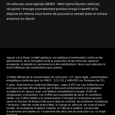
Un véhicule semi-hybride (MHEV - Mild Hybrid Electric Vehicle)
récupère l’énergie normalement perdue lorsqu’il ralentit et la
déploie en interne sous forme de puissance venant aider le moteur
essence ou diesel.
Jaguar Land Rover Limited applique une politique d’amélioration continue des
spécifications, de la conception et de la production de ses véhicules, pièces et
accessoires, et procède en permanence à des modifications. Nous nous réservons le
droit d’effectuer des modifications sans préavis.
*
Chiffres officiels de la consommation de carburant : S.O. (sans objet) ; consommation
énergétique combinée pour la I-PACE : 22,0-25,2 kWh/100 km Émissions de CO
:
2
0 g/km. Autonomie en mode tout électrique : jusqu’à 470 km Les chiffres fournis
sont issus des tests officiels menés par le fabricant conformément à la législation
européenne en vigueur avec une batterie complètement chargée. À titre de
comparaison uniquement. Les chiffres sont susceptibles de varier en conditions
réelles. Les chiffres relatifs à la consommation d’énergie et l’autonomie peuvent
varier en fonction de facteurs tels que le style de conduite, les conditions climatiques,
l’itinéraire, l’état des routes empruntées, la charge du véhicule, les roues et pneus
montés, les accessoires et options installés, et l’état de la batterie. Les données
d’autonomie sont basées sur l’autonomie des véhicules de production sur un trajet
standard.