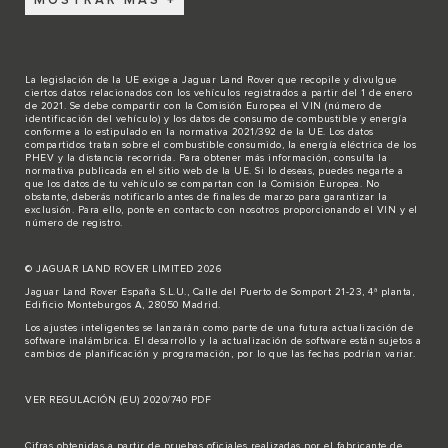
MOSTRAR MÁS
La legislación de la UE exige a Jaguar Land Rover que recopile y divulgue
ciertos datos relacionados con los vehículos registrados a partir del 1 de enero
de 2021. Se debe compartir con la Comisión Europea el VIN (número de
identificación del vehículo) y los datos de consumo de combustible y energía
conforme a lo estipulado en la normativa 2021/392 de la UE. Los datos
compartidos tratan sobre el combustible consumido, la energía eléctrica de los
PHEV y la distancia recorrida. Para obtener más información, consulta la
normativa publicada en el sitio
web de la UE
. Si lo deseas, puedes negarte a
que los datos de tu vehículo se compartan con la Comisión Europea. No
obstante, deberás notificarlo antes de finales de marzo para garantizar la
exclusión. Para ello,
ponte en contacto
con nosotros proporcionando el VIN y el
número de registro.
© JAGUAR LAND ROVER LIMITED 2026
Jaguar Land Rover España S.L.U., Calle del Puerto de Somport 21-23, 4ª planta,
Edificio Monteburgos A, 28050 Madrid.
Los ajustes inteligentes se lanzarán como parte de una futura actualización de
software inalámbrica. El desarrollo y la actualización de software están sujetos a
cambios de planificación y programación, por lo que las fechas podrían variar.
VER REGULACIÓN (EU) 2020/740 PDF
Cifras obtenidas a partir de pruebas oficiales realizadas por el fabricante de