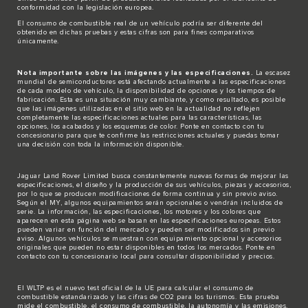
conformidad con la legislación europea.
El consumo de combustible real de un vehículo podría ser diferente del
obtenido en dichas pruebas y estas cifras son para fines comparativos
únicamente.
Nota importante sobre las imágenes y las especificaciones.
La escasez
mundial de semiconductores está afectando actualmente a las especificaciones
de cada modelo de vehículo, la disponibilidad de opciones y los tiempos de
fabricación. Esta es una situación muy cambiante, y como resultado, es posible
que las imágenes utilizadas en el sitio web en la actualidad no reflejen
completamente las especificaciones actuales para las características, las
opciones, los acabados y los esquemas de color. Ponte en contacto con tu
concesionario para que te confirme las restricciones actuales y puedas tomar
una decisión con toda la información disponible.
Jaguar Land Rover Limited busca constantemente nuevas formas de mejorar las
especificaciones, el diseño y la producción de sus vehículos, piezas y accesorios,
por lo que se producen modificaciones de forma continua y sin previo aviso.
Según el MY, algunos equipamientos serán opcionales o vendrán incluidos de
serie. La información, las especificaciones, los motores y los colores que
aparecen en esta página web se basan en las especificaciones europeas. Estos
pueden variar en función del mercado y pueden ser modificados sin previo
aviso. Algunos vehículos se muestran con equipamiento opcional y accesorios
originales que pueden no estar disponibles en todos los mercados. Ponte en
contacto con tu concesionario local para consultar disponibilidad y precios.
El WLTP es el nuevo test oficial de la UE para calcular el consumo de
combustible estandarizado y las cifras de CO2 para los turismos. Esta prueba
mide el combustible, el consumo de combustible, la autonomía y las emisiones.