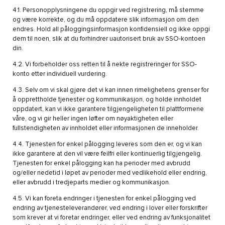
4.1. Personopplysningene du oppgir ved registrering, må stemme
og være korrekte, og du må oppdatere slik informasjon om den
endres. Hold all påloggingsinformasjon konfidensiell og ikke oppgi
dem til noen, slik at du forhindrer uautorisert bruk av SSO-kontoen
din.
4.2. Vi forbeholder oss retten til å nekte registreringer for SSO-
konto etter individuell vurdering.
4.3. Selv om vi skal gjøre det vi kan innen rimelighetens grenser for
å opprettholde tjenester og kommunikasjon, og holde innholdet
oppdatert, kan vi ikke garantere tilgjengeligheten til plattformene
våre, og vi gir heller ingen løfter om nøyaktigheten eller
fullstendigheten av innholdet eller informasjonen de inneholder.
4.4. Tjenesten for enkel pålogging leveres som den er, og vi kan
ikke garantere at den vil være feilfri eller kontinuerlig tilgjengelig.
Tjenesten for enkel pålogging kan ha perioder med avbrudd
og/eller nedetid i løpet av perioder med vedlikehold eller endring,
eller avbrudd i tredjeparts medier og kommunikasjon.
4.5. Vi kan foreta endringer i tjenesten for enkel pålogging ved
endring av tjenesteleverandører, ved endring i lover eller forskrifter
som krever at vi foretar endringer, eller ved endring av funksjonalitet