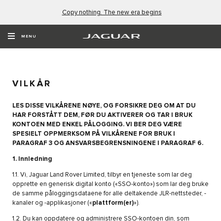
Copy nothing. The new era begins
VILKÅR FOR ENKEL PÅLOGGING
MENU
VILKÅR
LES DISSE VILKÅRENE NØYE, OG FORSIKRE DEG OM AT DU
HAR FORSTÅTT DEM, FØR DU AKTIVERER OG TAR I BRUK
KONTOEN MED ENKEL PÅLOGGING. VI BER DEG VÆRE
SPESIELT OPPMERKSOM PÅ VILKÅRENE FOR BRUK I
PARAGRAF 3 OG ANSVARSBEGRENSNINGENE I PARAGRAF 6.
1.
Innledning
1.1. Vi, Jaguar Land Rover Limited, tilbyr en tjeneste som lar deg
opprette en generisk digital konto («SSO-konto») som lar deg bruke
de samme påloggingsdataene for alle deltakende JLR-nettsteder, -
kanaler og -applikasjoner («
plattform(er)
»).
1.2. Du kan oppdatere og administrere SSO-kontoen din, som