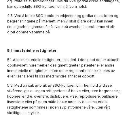
og utførelse av forbedringer. Hvis du ikke godtar disse endringene,
kan du avslutte SSO-kontoen din når som helst.
4.6. Ved å bruke SSO-kontoen erkjenner og godtar du risikoen og
begrensningene på Internett, men vi skal gjøre det vi kan innen
rimelighetens grenser for å svare på eventuelle problemer vi blir
gjort oppmerksomme på.
5. Immaterielle rettigheter
5.1. Alle immaterielle rettigheter, inkludert, i den grad det er aktuelt,
opphavsrett, varemerker, designrettigheter, patenter eller andre
immaterielle rettigheter, enten de er registrert eller ikke, eies av
eller lisensieres til oss med mindre annet er oppgitt.
5.2. Med unntak av bruk av SSO-kontoen din i henhold til disse
vilkårene, gis du ingen rettigheter til å bruke eller, uten begrensning,
kopiere, endre, overføre, distribuere, vise, reprodusere, publisere,
lisensiere eller på noen måte bruke noen av de immaterielle
rettighetene som finnes i noen av plattformene våre, uten vårt
skriftlige samtykke.