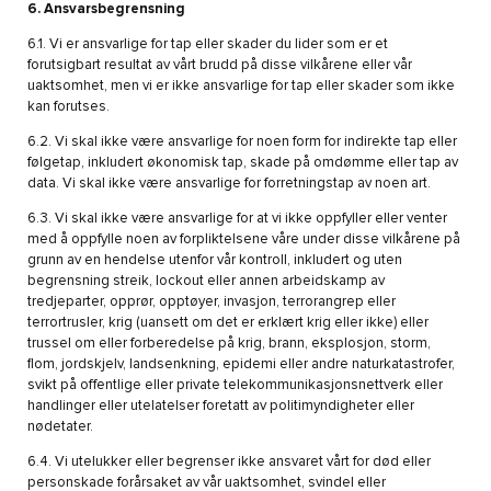
6. Ansvarsbegrensning
6.1. Vi er ansvarlige for tap eller skader du lider som er et
forutsigbart resultat av vårt brudd på disse vilkårene eller vår
uaktsomhet, men vi er ikke ansvarlige for tap eller skader som ikke
kan forutses.
6.2. Vi skal ikke være ansvarlige for noen form for indirekte tap eller
følgetap, inkludert økonomisk tap, skade på omdømme eller tap av
data. Vi skal ikke være ansvarlige for forretningstap av noen art.
6.3. Vi skal ikke være ansvarlige for at vi ikke oppfyller eller venter
med å oppfylle noen av forpliktelsene våre under disse vilkårene på
grunn av en hendelse utenfor vår kontroll, inkludert og uten
begrensning streik, lockout eller annen arbeidskamp av
tredjeparter, opprør, opptøyer, invasjon, terrorangrep eller
terrortrusler, krig (uansett om det er erklært krig eller ikke) eller
trussel om eller forberedelse på krig, brann, eksplosjon, storm,
flom, jordskjelv, landsenkning, epidemi eller andre naturkatastrofer,
svikt på offentlige eller private telekommunikasjonsnettverk eller
handlinger eller utelatelser foretatt av politimyndigheter eller
nødetater.
6.4. Vi utelukker eller begrenser ikke ansvaret vårt for død eller
personskade forårsaket av vår uaktsomhet, svindel eller