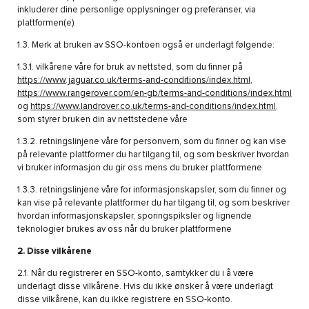
inkluderer dine personlige opplysninger og preferanser, via
plattformen(e).
1.3. Merk at bruken av SSO-kontoen også er underlagt følgende:
1.3.1. vilkårene våre for bruk av nettsted, som du finner på
https://www.jaguar.co.uk/terms-and-conditions/index.html
,
https://www.rangerover.com/en-gb/terms-and-conditions/index.html
og
https://www.landrover.co.uk/terms-and-conditions/index.html
,
som styrer bruken din av nettstedene våre
1.3.2. retningslinjene våre for personvern, som du finner og kan vise
på relevante plattformer du har tilgang til, og som beskriver hvordan
vi bruker informasjon du gir oss mens du bruker plattformene
1.3.3. retningslinjene våre for informasjonskapsler, som du finner og
kan vise på relevante plattformer du har tilgang til, og som beskriver
hvordan informasjonskapsler, sporingspiksler og lignende
teknologier brukes av oss når du bruker plattformene
2. Disse vilkårene
2.1. Når du registrerer en SSO-konto, samtykker du i å være
underlagt disse vilkårene. Hvis du ikke ønsker å være underlagt
disse vilkårene, kan du ikke registrere en SSO-konto.