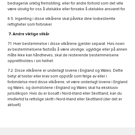
bedragersk uriktig fremstilling, eller for andre forhold som det ville
være ulovlig for oss å utelukke eller forsøke å utelukke ansvaret for.
6.5. Ingenting i disse vilkårene skal påvirke dine lovbestemte
rettigheter som forbruker.
7. Andre viktige vilkår
7.1. Hver bestemmelse i disse vilkårene gjelder separat. Hvis noen
av bestemmelsene fastslås å være ulovlige, ugyldige eller på annen
måte ikke kan håndheves, skal de resterende bestemmelsene
opprettholdes i sin helhet.
7.2. Disse vilkårene er underlagt lovene i England og Wales. Dette
betyr at tvister eller krav som oppstår som følge av eller i
forbindelse med disse vilkårene, vil være underlagt lovene i England
og Wales, og domstolene i England og Wales skal ha eksklusiv
jurisdiksjon. Hvis du er bosatt i Nord-Irland eller Skottland, kan du
imidlertid ta rettslige skritt i Nord-Irland eller Skottland (der det er
aktuelt).