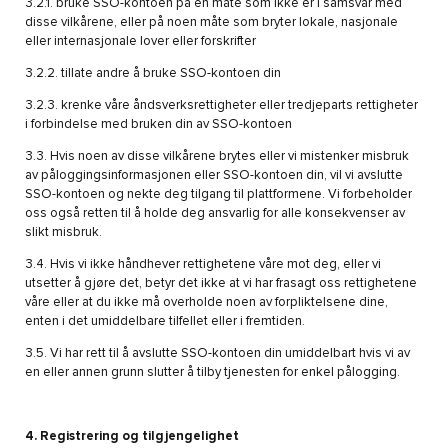
3.2.1. bruke SSO-kontoen på en måte som ikke er i samsvar med
disse vilkårene, eller på noen måte som bryter lokale, nasjonale
eller internasjonale lover eller forskrifter
3.2.2. tillate andre å bruke SSO-kontoen din
3.2.3. krenke våre åndsverksrettigheter eller tredjeparts rettigheter
i forbindelse med bruken din av SSO-kontoen
3.3. Hvis noen av disse vilkårene brytes eller vi mistenker misbruk
av påloggingsinformasjonen eller SSO-kontoen din, vil vi avslutte
SSO-kontoen og nekte deg tilgang til plattformene. Vi forbeholder
oss også retten til å holde deg ansvarlig for alle konsekvenser av
slikt misbruk.
3.4. Hvis vi ikke håndhever rettighetene våre mot deg, eller vi
utsetter å gjøre det, betyr det ikke at vi har frasagt oss rettighetene
våre eller at du ikke må overholde noen av forpliktelsene dine,
enten i det umiddelbare tilfellet eller i fremtiden.
3.5. Vi har rett til å avslutte SSO-kontoen din umiddelbart hvis vi av
en eller annen grunn slutter å tilby tjenesten for enkel pålogging.
4. Registrering og tilgjengelighet