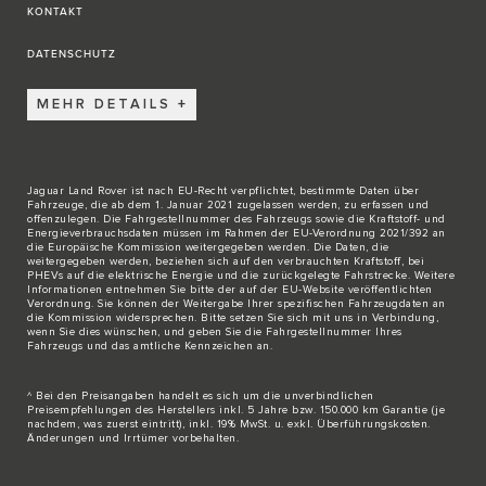
KONTAKT
DATENSCHUTZ
MEHR DETAILS
Jaguar Land Rover ist nach EU-Recht verpflichtet, bestimmte Daten über
Fahrzeuge, die ab dem 1. Januar 2021 zugelassen werden, zu erfassen und
offenzulegen. Die Fahrgestellnummer des Fahrzeugs sowie die Kraftstoff- und
Energieverbrauchsdaten müssen im Rahmen der EU-Verordnung 2021/392 an
die Europäische Kommission weitergegeben werden. Die Daten, die
weitergegeben werden, beziehen sich auf den verbrauchten Kraftstoff, bei
PHEVs auf die elektrische Energie und die zurückgelegte Fahrstrecke. Weitere
Informationen entnehmen Sie bitte der auf der
EU-Website
veröffentlichten
Verordnung. Sie können der Weitergabe Ihrer spezifischen Fahrzeugdaten an
die Kommission widersprechen. Bitte
setzen Sie sich mit uns in Verbindung
,
wenn Sie dies wünschen, und geben Sie die Fahrgestellnummer Ihres
Fahrzeugs und das amtliche Kennzeichen an.
^ Bei den Preisangaben handelt es sich um die unverbindlichen
Preisempfehlungen des Herstellers inkl. 5 Jahre bzw. 150.000 km Garantie (je
nachdem, was zuerst eintritt), inkl. 19% MwSt. u. exkl. Überführungskosten.
Änderungen und Irrtümer vorbehalten.