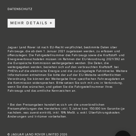
DATENSCHUTZ
MEHR DETAILS
Jaguar Land Rover ist nach EU-Recht verpflichtet, bestimmte Daten über
Fahrzeuge, die ab dem 1. Januar 2021 zugelassen werden, zu erfassen und
offenzulegen. Die Fahrgestellnummer des Fahrzeugs sowie die Kraftstoff- und
Energieverbrauchsdaten müssen im Rahmen der EU-Verordnung 2021/392 an
die Europäische Kommission weitergegeben werden. Die Daten, die
weitergegeben werden, beziehen sich auf den verbrauchten Kraftstoff, bei
PHEVs auf die elektrische Energie und die zurückgelegte Fahrstrecke. Weitere
Informationen entnehmen Sie bitte der auf der
EU-Website
veröffentlichten
Verordnung. Sie können der Weitergabe Ihrer spezifischen Fahrzeugdaten an
die Kommission widersprechen. Bitte
setzen Sie sich mit uns in Verbindung
,
wenn Sie dies wünschen, und geben Sie die Fahrgestellnummer Ihres
Fahrzeugs und das amtliche Kennzeichen an.
^ Bei den Preisangaben handelt es sich um die unverbindlichen
Preisempfehlungen des Herstellers inkl. 5 Jahre bzw. 150.000 km Garantie (je
nachdem, was zuerst eintritt), inkl. 19% MwSt. u. exkl. Überführungskosten.
Änderungen und Irrtümer vorbehalten.
© JAGUAR LAND ROVER LIMITED 2026