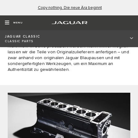
Copy nothing. Die neue Ära beginnt
CLASSIC ORIGINALTEILE
MENU
Willkommen im Hauptquartier authentischer Jaguar Classic
Teile, wo Sie präzise nach Originalspezifikationen gefertigte
JAGUAR CLASSIC
Teile für Fahrzeuge erhalten, die bereits seit Jahrzehnten
CLASSIC PARTS
nicht mehr in Serie produziert werden. Wann immer möglich
lassen wir die Teile von Originalzulieferern anfertigen – und
zwar anhand von originalen Jaguar Blaupausen und mit
sondergefertigten Werkzeugen, um ein Maximum an
Authentizität zu gewährleisten.