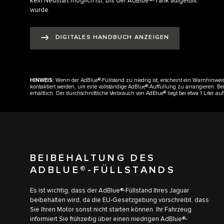
kein Neustart möglich ist, bis der AdBlue®-Tank aufgefüllt
wurde.
DIGITALES HANDBUCH ANZEIGEN
HINWEIS:
Wenn der AdBlue®-Füllstand zu niedrig ist, erscheint ein Warnhinweis
kontaktiert werden, um eine vollständige AdBlue®-Auffüllung zu arrangieren. Bei
erhältlich. Der durchschnittliche Verbrauch von AdBlue® liegt bei etwa 1 Liter a
BEIBEHALTUNG DES
ADBLUE®-FÜLLSTANDS
Es ist wichtig, dass der AdBlue®-Füllstand Ihres Jaguar
beibehalten wird, da die EU-Gesetzgebung vorschreibt, dass
Sie Ihren Motor sonst nicht starten können. Ihr Fahrzeug
informiert Sie frühzeitig über einen niedrigen AdBlue®-