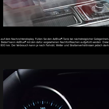
 auf dem Nachrichtendisplay. Füllen Sie den AdBlue®-Tank bei nächstmöglicher Gelegenheit au
 Bedarf kann AdBlue® mit den dafür vorgesehenen Nachfüllflaschen aufgefüllt werden. Diese s
uf 800 km. Der Verbrauch kann je nach Fahrstil, Wetter und Straßenverhältnissen jedoch stark 