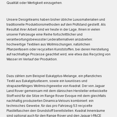
Qualität oder Wertigkeit einzugehen.
Unsere Designteams haben bisher übliche Luxusmaterialien und
traditionelle Produktionsmethoden auf den Prüfstand gestellt. Als
Resultat ihrer Arbeit sind wir heute in der Lage, Ihnen in vielen
unserer Fahrzeuge eine Reihe fortschrittlicher und
verantwortungsbewusster Lederalternativen anzubieten:
hochwertige Textilien aus Wollmischungen, natürlichen
Pflanzenfasern oder recycelten Kunststoffen, bei deren Herstellung
auf nachhaltige Prozesse geachtet wird, wie etwa das Recycling von
Wasser im Verlauf der Produktion.
Dazu zählen zum Beispiel Eukalyptus-Melange, ein pflanzliches
Textil aus Eukalyptusfasern, sowie ein luxuriöses und
strapazierfähiges Wollmischgewebe von Kvadrat. Der von Jaguar
Land Rover gemeinsam mit dem dänischen Hersteller entwickelte
Stoff wird für die Sitze im Range Rover Evoque mit dem gleichfalls
nachhaltig produzierten Dinamica-Velours kombiniert: ein
technisches Gewebe, für das pro Fahrzeug 53 recycelte
Plastikflaschen den Grundstoff bereitstellen. Kvadrat Innenräume
sind optional auch für den Range Rover und den Jaguar I-PACE