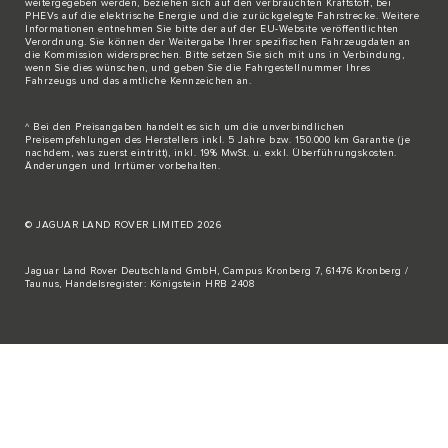
weitergegeben werden, beziehen sich auf den verbrauchten Kraftstoff, bei
PHEVs auf die elektrische Energie und die zurückgelegte Fahrstrecke. Weitere
Informationen entnehmen Sie bitte der auf der
EU-Website
veröffentlichten
Verordnung. Sie können der Weitergabe Ihrer spezifischen Fahrzeugdaten an
die Kommission widersprechen. Bitte
setzen Sie sich mit uns in Verbindung
,
wenn Sie dies wünschen, und geben Sie die Fahrgestellnummer Ihres
Fahrzeugs und das amtliche Kennzeichen an.
^ Bei den Preisangaben handelt es sich um die unverbindlichen
Preisempfehlungen des Herstellers inkl. 5 Jahre bzw. 150.000 km Garantie (je
nachdem, was zuerst eintritt), inkl. 19% MwSt. u. exkl. Überführungskosten.
Änderungen und Irrtümer vorbehalten.
© JAGUAR LAND ROVER LIMITED 2026
Jaguar Land Rover Deutschland GmbH, Campus Kronberg 7, 61476 Kronberg /
Taunus, Handelsregister: Königstein HRB 2408