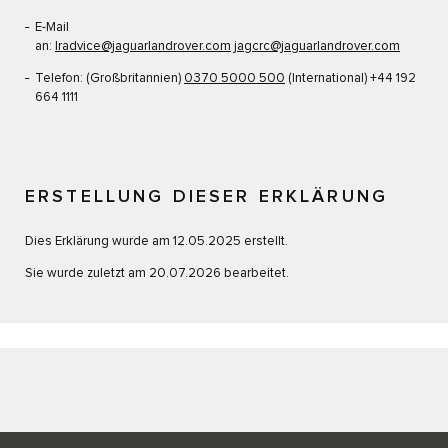
E-Mail
an:
lradvice@jaguarlandrover.com
jagcrc@jaguarlandrover.com
Telefon: (Großbritannien)
0370 5000 500
(International) +44 192
664 1111
ERSTELLUNG DIESER ERKLÄRUNG
Dies Erklärung wurde am 12.05.2025 erstellt.
Sie wurde zuletzt am 20.07.2026 bearbeitet.