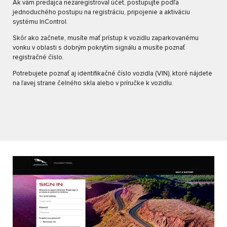
Ak vám predajca nezaregistroval účet, postupujte podľa
jednoduchého postupu na registráciu, pripojenie a aktiváciu
systému InControl.
Skôr ako začnete, musíte mať prístup k vozidlu zaparkovanému
vonku v oblasti s dobrým pokrytím signálu a musíte poznať
registračné číslo.
Potrebujete poznať aj identifikačné číslo vozidla (VIN), ktoré nájdete
na ľavej strane čelného skla alebo v príručke k vozidlu.