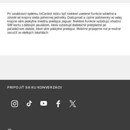
Pri zavádzaní systému InControl môžu byť niektoré uvedené funkcie voliteľné a
závislé od krajiny alebo pohonnej jednotky. Dostupnosť a úplné podmienky vo vašej
krajine vám poskytne miestny predajca Jaguar. Niektoré funkcie vyžadujú vhodnú
SIM kartu s dátovým paušálom, ktorá vyžaduje dodatočné predplatné po
počiatočnom období, ktoré vám poskytne predajca. Mobilné pripojenie nie je možné
zaručiť vo všetkých lokalitách.
PRIPOJIŤ SA KU KONVERZÁCII