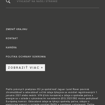
VYHĽADAŤ NA NAŠEJ STRÁNKE
ZMENIŤ KRAJINU
KONTAKT
KARIÉRA
POLITIKA OCHRANY SÚKROMIA
ZOBRAZIŤ VIAC
Podľa právnych predpisov EÚ je spoločnosť Jaguar Land Rover povinná
zhromažďovať a odovzdávať určité údaje týkajúce sa vozidiel registrovaných 1.
januára 2021 alebo neskôr. VIN (číslo karosérie) a údaje o spotrebe paliva a
energie sa v súlade s vykonávacím nariadením (EÚ) 2021/392 musia poskytovať
Európskej komisii. Odovzdané údaje sa týkajú spotreby paliva, údajov o
elektrickej energii v prípade vozidiel PHEV a prejdenej vzdialenosti. Ďalšie