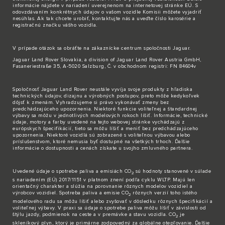
informácie nájdete v nariadení uverejnenom na internetovej stránke EÚ. S
odovzdávaním konkrétnych údajov o vašom vozidle Komisii môžete vyjadriť
nesúhlas. Ak tak chcete urobiť,
kontaktujte nás
a uveďte číslo karosérie a
registračnú značku vášho vozidla.
V prípade otázok sa obráťte na zákaznícke
centrum spoločnosti Jaguar
.
Jaguar Land Rover Slovakia, a division of Jaguar Land Rover Austria GmbH,
Fasaneriestraße 35, A-5020 Salzburg, Č. v obchodnom registri: FN 84604v
Spoločnosť Jaguar Land Rover neustále vyvíja svoje produkty z hľadiska
technických údajov, dizajnu a výrobných postupov, preto môže kedykoľvek
dôjsť k zmenám. Vyhradzujeme si právo vykonávať zmeny bez
predchádzajúceho upozornenia. Niektoré funkcie voliteľnej a štandardnej
výbavy sa môžu v jednotlivých modelových rokoch líšiť. Informácie, technické
údaje, motory a farby uvedené na tejto webovej stránke vychádzajú z
európskych špecifikácií, tieto sa môžu líšiť a meniť bez predchádzajúceho
upozornenia. Niektoré vozidlá sú zobrazené s voliteľnou výbavou alebo
príslušenstvom, ktoré nemusia byť dostupné na všetkých trhoch. Ďalšie
informácie o dostupnosti a cenách získate u svojho zmluvného partnera.
Uvedené údaje o spotrebe paliva a emisiách CO
sú hodnoty stanovené v súlade
2
s nariadením (EÚ) 2017/1151 v platnom znení podľa cyklu WLTP. Majú len
orientačný charakter a slúžia na porovnanie rôznych modelov vozidiel a
výrobcov vozidiel. Spotreba paliva a emisie CO
rôznych verzií toho istého
2
modelového radu sa môžu líšiť alebo zvyšovať v dôsledku rôznych špecifikácií a
voliteľnej výbavy. V praxi sa údaje o spotrebe paliva môžu líšiť v závislosti od
štýlu jazdy, podmienok na ceste a v premávke a stavu vozidla. CO
je
2
skleníkový plyn, ktorý je primárne zodpovedný za globálne otepľovanie. Ďalšie