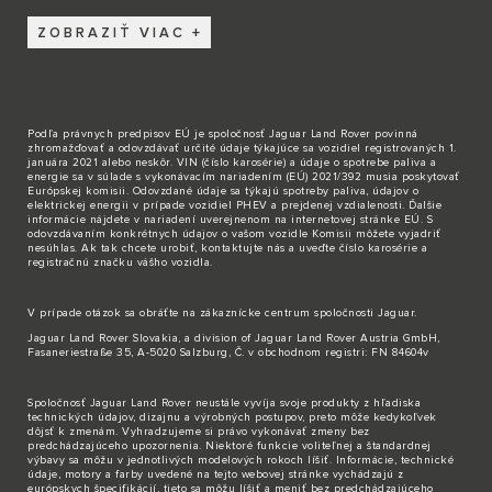
ZOBRAZIŤ VIAC
Podľa právnych predpisov EÚ je spoločnosť Jaguar Land Rover povinná
zhromažďovať a odovzdávať určité údaje týkajúce sa vozidiel registrovaných 1.
januára 2021 alebo neskôr. VIN (číslo karosérie) a údaje o spotrebe paliva a
energie sa v súlade s vykonávacím nariadením (EÚ) 2021/392 musia poskytovať
Európskej komisii. Odovzdané údaje sa týkajú spotreby paliva, údajov o
elektrickej energii v prípade vozidiel PHEV a prejdenej vzdialenosti. Ďalšie
informácie nájdete v nariadení uverejnenom na internetovej stránke EÚ. S
odovzdávaním konkrétnych údajov o vašom vozidle Komisii môžete vyjadriť
nesúhlas. Ak tak chcete urobiť,
kontaktujte nás
a uveďte číslo karosérie a
registračnú značku vášho vozidla.
V prípade otázok sa obráťte na zákaznícke
centrum spoločnosti Jaguar
.
Jaguar Land Rover Slovakia, a division of Jaguar Land Rover Austria GmbH,
Fasaneriestraße 35, A-5020 Salzburg, Č. v obchodnom registri: FN 84604v
Spoločnosť Jaguar Land Rover neustále vyvíja svoje produkty z hľadiska
technických údajov, dizajnu a výrobných postupov, preto môže kedykoľvek
dôjsť k zmenám. Vyhradzujeme si právo vykonávať zmeny bez
predchádzajúceho upozornenia. Niektoré funkcie voliteľnej a štandardnej
výbavy sa môžu v jednotlivých modelových rokoch líšiť. Informácie, technické
údaje, motory a farby uvedené na tejto webovej stránke vychádzajú z
európskych špecifikácií, tieto sa môžu líšiť a meniť bez predchádzajúceho