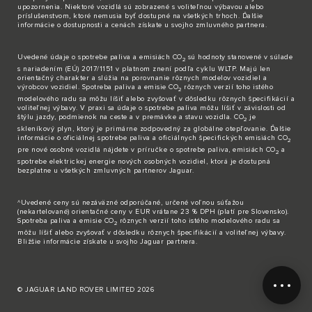
upozornenia. Niektoré vozidlá sú zobrazené s voliteľnou výbavou alebo
príslušenstvom, ktoré nemusia byť dostupné na všetkých trhoch. Ďalšie
informácie o dostupnosti a cenách získate u svojho zmluvného partnera.
Uvedené údaje o spotrebe paliva a emisiách CO
sú hodnoty stanovené v súlade
2
s nariadením (EÚ) 2017/1151 v platnom znení podľa cyklu WLTP. Majú len
orientačný charakter a slúžia na porovnanie rôznych modelov vozidiel a
výrobcov vozidiel. Spotreba paliva a emisie CO
rôznych verzií toho istého
2
modelového radu sa môžu líšiť alebo zvyšovať v dôsledku rôznych špecifikácií a
voliteľnej výbavy. V praxi sa údaje o spotrebe paliva môžu líšiť v závislosti od
štýlu jazdy, podmienok na ceste a v premávke a stavu vozidla. CO
je
2
skleníkový plyn, ktorý je primárne zodpovedný za globálne otepľovanie. Ďalšie
informácie o oficiálnej spotrebe paliva a oficiálnych špecifických emisiách CO
2
pre nové osobné vozidlá nájdete v príručke o spotrebe paliva, emisiách CO
a
2
spotrebe elektrickej energie nových osobných vozidiel, ktorá je dostupná
bezplatne u všetkých zmluvných partnerov Jaguar.
^Uvedené ceny sú nezáväzné odporúčané, určené voľnou súťažou
(nekartelované) orientačné ceny v EUR vrátane 23 % DPH (platí pre Slovensko).
Spotreba paliva a emisie CO
rôznych verzií toho istého modelového radu sa
2
môžu líšiť alebo zvyšovať v dôsledku rôznych špecifikácií a voliteľnej výbavy.
Bližšie informácie získate u svojho Jaguar partnera.
© JAGUAR LAND ROVER LIMITED 2026