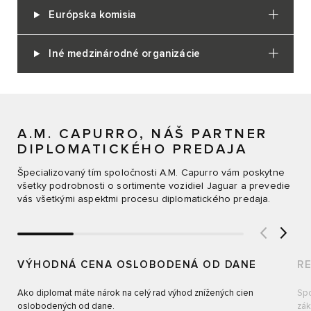
Európska komisia
Iné medzinárodné organizácie
A.M. CAPURRO, NÁŠ PARTNER
DIPLOMATICKÉHO PREDAJA
Špecializovaný tím spoločnosti A.M. Capurro vám poskytne
všetky podrobnosti o sortimente vozidiel Jaguar a prevedie
vás všetkými aspektmi procesu diplomatického predaja.
VÝHODNÁ CENA OSLOBODENÁ OD DANE
R
Ako diplomat máte nárok na celý rad výhod znížených cien
Spo
oslobodených od dane.
zák