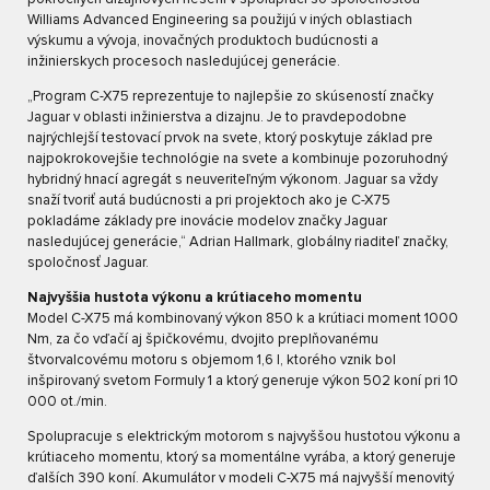
Williams Advanced Engineering sa použijú v iných oblastiach
výskumu a vývoja, inovačných produktoch budúcnosti a
inžinierskych procesoch nasledujúcej generácie.
„Program C-X75 reprezentuje to najlepšie zo skúseností značky
Jaguar v oblasti inžinierstva a dizajnu. Je to pravdepodobne
najrýchlejší testovací prvok na svete, ktorý poskytuje základ pre
najpokrokovejšie technológie na svete a kombinuje pozoruhodný
hybridný hnací agregát s neuveriteľným výkonom. Jaguar sa vždy
snaží tvoriť autá budúcnosti a pri projektoch ako je C-X75
pokladáme základy pre inovácie modelov značky Jaguar
nasledujúcej generácie,“ Adrian Hallmark, globálny riaditeľ značky,
spoločnosť Jaguar.
Najvyššia hustota výkonu a krútiaceho momentu
Model C-X75 má kombinovaný výkon 850 k a krútiaci moment 1000
Nm, za čo vďačí aj špičkovému, dvojito preplňovanému
štvorvalcovému motoru s objemom 1,6 l, ktorého vznik bol
inšpirovaný svetom Formuly 1 a ktorý generuje výkon 502 koní pri 10
000 ot./min.
Spolupracuje s elektrickým motorom s najvyššou hustotou výkonu a
krútiaceho momentu, ktorý sa momentálne vyrába, a ktorý generuje
ďalších 390 koní. Akumulátor v modeli C-X75 má najvyšší menovitý