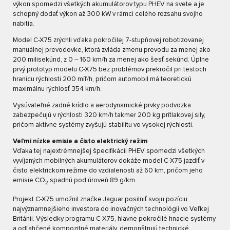
výkon spomedzi všetkých akumulátorov typu PHEV na svete a je
schopný dodať výkon až 300 kW v rámci celého rozsahu svojho
nabitia.
Model C-X75 zrýchli vďaka pokročilej 7-stupňovej robotizovanej
manuálnej prevodovke, ktorá zvláda zmenu prevodu za menej ako
200 milisekúnd, z 0 – 160 km/h za menej ako šesť sekúnd. Úplne
prvý prototyp modelu C-X75 bez problémov prekročil pri testoch
hranicu rýchlosti 200 míľ/h, pričom automobil má teoretickú
maximálnu rýchlosť 354 km/h.
Vysúvateľné zadné krídlo a aerodynamické prvky podvozka
zabezpečujú v rýchlosti 320 km/h takmer 200 kg prítlakovej sily,
pričom aktívne systémy zvyšujú stabilitu vo vysokej rýchlosti.
Veľmi nízke emisie a čisto elektrický režim
Vďaka tej najextrémnejšej špecifikácii PHEV spomedzi všetkých
vyvíjaných mobilných akumulátorov dokáže model C-X75 jazdiť v
čisto elektrickom režime do vzdialenosti až 60 km, pričom jeho
emisie CO
spadnú pod úroveň 89 g/km.
2
Projekt C-X75 umožnil značke Jaguar posilniť svoju pozíciu
najvýznamnejšieho investora do inovačných technológií vo Veľkej
Británii. Výsledky programu C-X75, hlavne pokročilé hnacie systémy
a odľahčené kompozitné materiály, demonštrujú technické