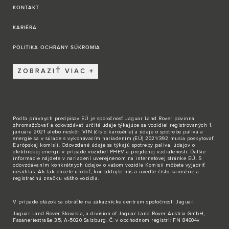
KONTAKT
KARIÉRA
POLITIKA OCHRANY SÚKROMIA
ZOBRAZIŤ VIAC
Podľa právnych predpisov EÚ je spoločnosť Jaguar Land Rover povinná
zhromažďovať a odovzdávať určité údaje týkajúce sa vozidiel registrovaných 1.
januára 2021 alebo neskôr. VIN (číslo karosérie) a údaje o spotrebe paliva a
energie sa v súlade s vykonávacím nariadením (EÚ) 2021/392 musia poskytovať
Európskej komisii. Odovzdané údaje sa týkajú spotreby paliva, údajov o
elektrickej energii v prípade vozidiel PHEV a prejdenej vzdialenosti. Ďalšie
informácie nájdete v nariadení uverejnenom na internetovej stránke EÚ. S
odovzdávaním konkrétnych údajov o vašom vozidle Komisii môžete vyjadriť
nesúhlas. Ak tak chcete urobiť,
kontaktujte nás
a uveďte číslo karosérie a
registračnú značku vášho vozidla.
V prípade otázok sa obráťte na zákaznícke
centrum spoločnosti Jaguar
.
Jaguar Land Rover Slovakia, a division of Jaguar Land Rover Austria GmbH,
Fasaneriestraße 35, A-5020 Salzburg, Č. v obchodnom registri: FN 84604v