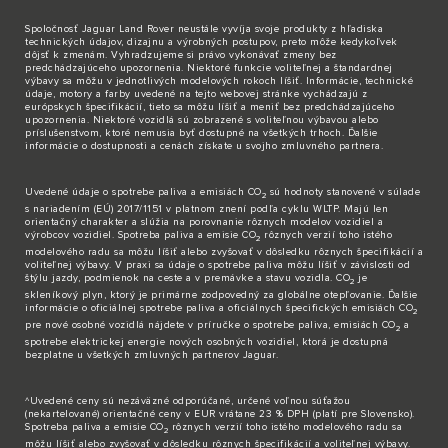
Spoločnosť Jaguar Land Rover neustále vyvíja svoje produkty z hľadiska
technických údajov, dizajnu a výrobných postupov, preto môže kedykoľvek
dôjsť k zmenám. Vyhradzujeme si právo vykonávať zmeny bez
predchádzajúceho upozornenia. Niektoré funkcie voliteľnej a štandardnej
výbavy sa môžu v jednotlivých modelových rokoch líšiť. Informácie, technické
údaje, motory a farby uvedené na tejto webovej stránke vychádzajú z
európskych špecifikácií, tieto sa môžu líšiť a meniť bez predchádzajúceho
upozornenia. Niektoré vozidlá sú zobrazené s voliteľnou výbavou alebo
príslušenstvom, ktoré nemusia byť dostupné na všetkých trhoch. Ďalšie
informácie o dostupnosti a cenách získate u svojho zmluvného partnera.
Uvedené údaje o spotrebe paliva a emisiách CO
sú hodnoty stanovené v súlade
2
s nariadením (EÚ) 2017/1151 v platnom znení podľa cyklu WLTP. Majú len
orientačný charakter a slúžia na porovnanie rôznych modelov vozidiel a
výrobcov vozidiel. Spotreba paliva a emisie CO
rôznych verzií toho istého
2
modelového radu sa môžu líšiť alebo zvyšovať v dôsledku rôznych špecifikácií a
voliteľnej výbavy. V praxi sa údaje o spotrebe paliva môžu líšiť v závislosti od
štýlu jazdy, podmienok na ceste a v premávke a stavu vozidla. CO
je
2
skleníkový plyn, ktorý je primárne zodpovedný za globálne otepľovanie. Ďalšie
informácie o oficiálnej spotrebe paliva a oficiálnych špecifických emisiách CO
2
pre nové osobné vozidlá nájdete v príručke o spotrebe paliva, emisiách CO
a
2
spotrebe elektrickej energie nových osobných vozidiel, ktorá je dostupná
bezplatne u všetkých zmluvných partnerov Jaguar.
^Uvedené ceny sú nezáväzné odporúčané, určené voľnou súťažou
(nekartelované) orientačné ceny v EUR vrátane 23 % DPH (platí pre Slovensko).
Spotreba paliva a emisie CO
rôznych verzií toho istého modelového radu sa
2
môžu líšiť alebo zvyšovať v dôsledku rôznych špecifikácií a voliteľnej výbavy.