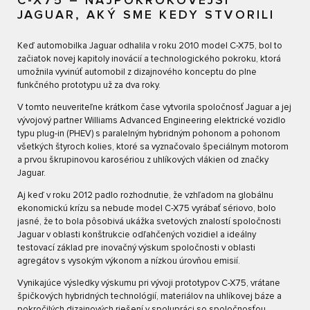
C-X75 – NAJPOKROKOVEJŠÍ
JAGUAR, AKÝ SME KEDY STVORILI
Keď automobilka Jaguar odhalila v roku 2010 model C-X75, bol to
začiatok novej kapitoly inovácií a technologického pokroku, ktorá
umožnila vyvinúť automobil z dizajnového konceptu do plne
funkčného prototypu už za dva roky.
V tomto neuveriteľne krátkom čase vytvorila spoločnosť Jaguar a jej
vývojový partner Williams Advanced Engineering elektrické vozidlo
typu plug-in (PHEV) s paralelným hybridným pohonom a pohonom
všetkých štyroch kolies, ktoré sa vyznačovalo špeciálnym motorom
a prvou škrupinovou karosériou z uhlíkových vlákien od značky
Jaguar.
Aj keď v roku 2012 padlo rozhodnutie, že vzhľadom na globálnu
ekonomickú krízu sa nebude model C-X75 vyrábať sériovo, bolo
jasné, že to bola pôsobivá ukážka svetových znalostí spoločnosti
Jaguar v oblasti konštrukcie odľahčených vozidiel a ideálny
testovací základ pre inovačný výskum spoločnosti v oblasti
agregátov s vysokým výkonom a nízkou úrovňou emisií.
Vynikajúce výsledky výskumu pri vývoji prototypov C-X75, vrátane
špičkových hybridných technológií, materiálov na uhlíkovej báze a
pokročilých dizajnových riešení v spolupráci so spoločnosťou