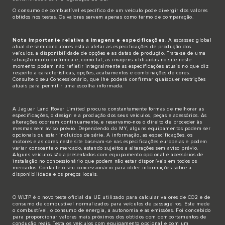
O consumo de combustível específico de um veículo pode divergir dos valores
obtidos nos testes. Os valores servem apenas como termo de comparação.
Nota importante relativa a imagens e especificações
. A escassez global
atual de semicondutores está a afetar as especificações de produção dos
veículos, a disponibilidade de opções e as datas de produção. Trata-se de uma
situação muito dinâmica e, como tal, as imagens utilizadas no site neste
momento podem não refletir integralmente as especificações atuais no que diz
respeito a características, opções, acabamentos e combinações de cores.
Consulte o seu Concessionário, que lhe poderá confirmar quaisquer restrições
atuais para permitir uma escolha informada.
A Jaguar Land Rover Limited procura constantemente formas de melhorar as
especificações, o design e a produção dos seus veículos, peças e acessórios. As
alterações ocorrem continuamente, e reservamo-nos o direito de proceder às
mesmas sem aviso prévio. Dependendo do MY, alguns equipamentos podem ser
opcionais ou estar incluídos de série. A informação, as especificações, os
motores e as cores neste site baseiam-se nas especificações europeias e podem
variar consoante o mercado, estando sujeitos a alterações sem aviso prévio.
Alguns veículos são apresentados com equipamento opcional e acessórios de
instalação no concessionário que podem não estar disponíveis em todos os
mercados. Contacte o seu concessionário para obter informações sobre a
disponibilidade e os preços locais.
O WLTP é o novo teste oficial da UE utilizado para calcular valores de CO2 e de
consumo de combustível normalizados para veículos de passageiros. Este mede
o combustível, o consumo de energia, a autonomia e as emissões. Foi concebido
para proporcionar valores mais próximos dos obtidos com comportamentos de
condução reais. Testa os veículos com equipamento opcional e com um