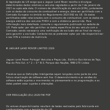
A legislação da UE exige que a Jaguar Land Rover recolha e divulgue
determinados dados relativos a veículos registados a partir de 1 de janeiro de
2021 ou após esta data. O número de identificação do veículo (VIN), juntamente
com os dados do consumo de combustível e energia, deve ser partilhado com a
Comissão Europeia no âmbito do Regulamento 2021/392 da UE. Os dados
partilhados estão relacionados com o consumo de combustível, com os dados de
energia elétrica dos veículos PHEV e com a distância percorrida. Para
informação mais detalhada, consulte o regulamento publicado no
website da
UE
. Pode optar por não partilhar os dados específicos do seu veículo com a
Comissão, sendo necessária uma notificação de exclusão até ao final de março
para garantir a exclusão.
Contacte-nos
se pretender optar por não disponibilizar
o seu VIN e número de matrícula.
© JAGUAR LAND ROVER LIMITED 2026
Jaguar Land Rover Portugal Veículos e Peças Lda., Edifício Escritórios do Tejo,
Rua do Polo Sul, n.º 2 – 3.º B-3, Parque das Nações, 1990-273 Lisboa
Prevê-se que as Definições Inteligentes sejam lançadas como parte de uma
futura atualização de software sem fios. O desenvolvimento e as versões do
software estão sujeitos a movimentos no planeamento e na programação, e as
datas podem estar sujeitas a alterações.
VER REGULAÇÃO (EU) 2020/740 PDF
Os valores disponibilizados resultam de testes realizados pelo fabricante em
conformidade com a legislação da UE.