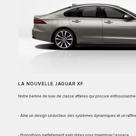
LA NOUVELLE JAGUAR XF
Notre berline de luxe de classe affaires qui procure enthousiasme e
- Allie un design séducteur, des systèmes dynamiques et un raff
- Proportions parfaitement exécutées pour maximiser l’espace