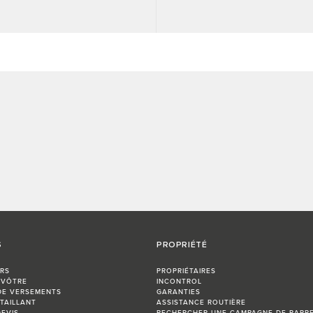
S
PROPRIÉTÉ
RS
PROPRIÉTAIRES
 VÔTRE
INCONTROL
DE VERSEMENTS
GARANTIES
TAILLANT
ASSISTANCE ROUTIÈRE
EVIS
RECHERCHER UNE CAMPAGNE DE RAPP