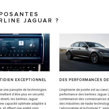
MPOSANTES
RLINE JAGUAR ?
TIDIEN EXCEPTIONNEL
DES PERFORMANCES DE
ar une panoplie de technologies
L’ingénierie de pointe est au cœu
mettent d’être plus en sécurité,
performance des berlines Jaguar. 
diverti, les berlines Jaguar
combinaison des connaissances d
une capacité optimale adaptée à
des industries de haute technologi
, et offrent une agilité sans
l’aérospatiale et la Formule 1™, per