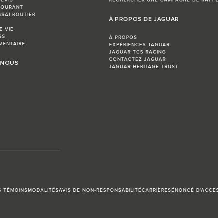
COURANT
SSAI ROUTIER
À PROPOS DE JAGUAR
E VIE
SS
À PROPOS
VENTAIRE
EXPÉRIENCES JAGUAR
JAGUAR TCS RACING
CONTACTEZ JAGUAR
 NOUS
JAGUAR HERITAGE TRUST
S TÉMOINS
MODALITÉS
AVIS DE NON-RESPONSABILITÉ
CARRIÈRES
ÉNONCÉ D’ACCES