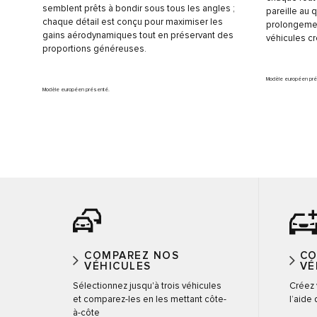
semblent prêts à bondir sous tous les angles ;
pareille au q
chaque détail est conçu pour maximiser les
prolongemen
gains aérodynamiques tout en préservant des
véhicules cr
proportions généreuses.
Modèle européen pr
Modèle européen présenté.
COMPAREZ NOS
CO
VÉHICULES
VÉ
Sélectionnez jusqu'à trois véhicules
Créez 
et comparez-les en les mettant côte-
l’aide
à-côte