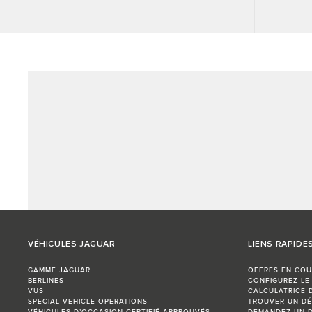
VÉHICULES JAGUAR
LIENS RAPIDE
GAMME JAGUAR
OFFRES EN COU
BERLINES
CONFIGUREZ LE
VUS
CALCULATRICE 
SPECIAL VEHICLE OPERATIONS
TROUVER UN DÉ
VÉHICULES D’OCCASION CERTIFIÉ APPROUVÉS
DEMANDEZ UN D