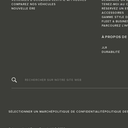
COMPAREZ NOS VÉHICULES
TENEZ-MOI AU 
NOUVELLE ÈRE
RÉSERVEZ UN E
ACCESSOIRES
GAMME STYLE D
FLEET & BUSINE
PARCOUREZ L’IN
À PROPOS DE
JLR
DURABILITÉ
RECHERCHER SUR NOTRE SITE WEB
SÉLECTIONNER UN MARCHÉ
POLITIQUE DE CONFIDENTIALITÉ
POLITIQUE DE