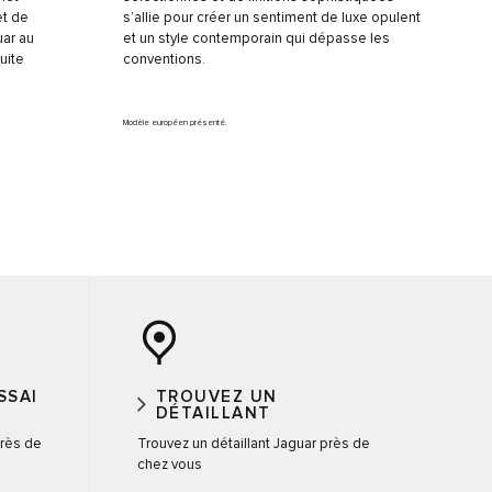
et de
s’allie pour créer un sentiment de luxe opulent
uar au
et un style contemporain qui dépasse les
uite
conventions.
Modèle européen présenté.
SSAI
TROUVEZ UN
DÉTAILLANT
près de
Trouvez un détaillant Jaguar près de
chez vous