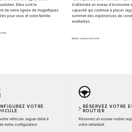
uotidien. Elles sont le
d’atteindre un niveau d’économie 
t de notre lignée de magnifiques
capacité qui continue à placer Jag
éés pour vous et votre famille.
sommet des expériences de cond
exaltantes.
ésenté.
Modèle européen présenté.
NFIGUREZ VOTRE
RÉSERVEZ VOTRE E
HICULE
ROUTIER
votre véhicule Jaguar idéal à
Réservez un essaie routier au
 de notre configurateur
votre détaillant.