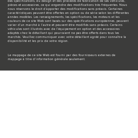
des spécifications, du design et des procédés de fabrication de ses véhicules,
pièces et accessoires, ce qui engendre des modifications très fréquentes. Nous
nous réservons le droit d’apporter des modifications sans préavis. Certaines
caractéristiques peuvent être offertes en option ou de série selon les différentes
années modèles. Les renseignements, les spécifications, les moteurs et les
couleurs de ce site Web sont basés sur des spécifications européennes, peuvent
varier d’un marché à l’autre et peuvent être modifiés sans préavis. Certains
véhicules sont illustrés avec de l’équipement en option et des accessoires
adaptés chez le détaillant qui pourraient ne pas être offerts dans tous les
marchés. Veuillez communiquer avec votre détaillant agréé pour connaître la
disponibilité et les prix de votre région.
Le mappage de ce site Web est fourni par des fournisseurs externes de
mappage à titre d’information générale seulement.