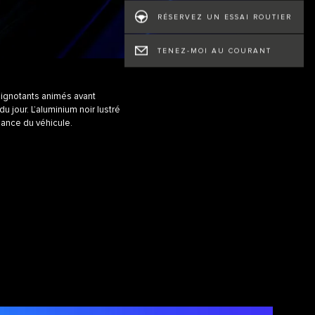
RÉSERVEZ UN ESSAI ROUTIER
TENEZ-MOI AU COURANT
lignotants animés avant
 jour. L’aluminium noir lustré
gance du véhicule.