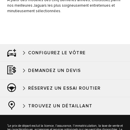
À partir des modèles des cinq dernières années, choisissez parmi
nos meilleures Jaguars les plus soigneusement entretenues et
minutieusement sélectionnées.
CONFIGUREZ LE VÔTRE
DEMANDEZ UN DEVIS
RÉSERVEZ UN ESSAI ROUTIER
TROUVEZ UN DÉTAILLANT
1
Le prix de départ exclut la licence, l'assurance, l'immatriculation, la taxe de vente et
les caractéristiques, accessoires et services optionnels qui peuvent être disponibles. Le