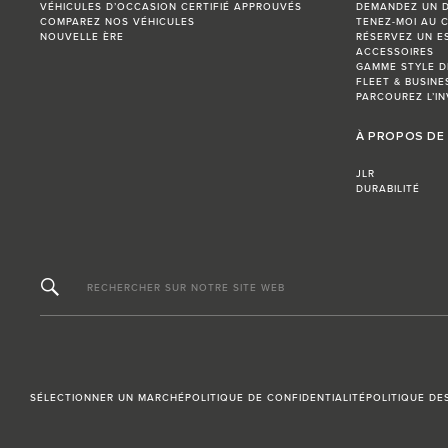
VÉHICULES D’OCCASION CERTIFIÉ APPROUVÉS
DEMANDEZ UN D
COMPAREZ NOS VÉHICULES
TENEZ-MOI AU 
NOUVELLE ÈRE
RÉSERVEZ UN E
ACCESSOIRES
GAMME STYLE D
FLEET & BUSINE
PARCOUREZ L’IN
À PROPOS DE
JLR
DURABILITÉ
RECHERCHER SUR NOTRE SITE WEB
SÉLECTIONNER UN MARCHÉ
POLITIQUE DE CONFIDENTIALITÉ
POLITIQUE DE