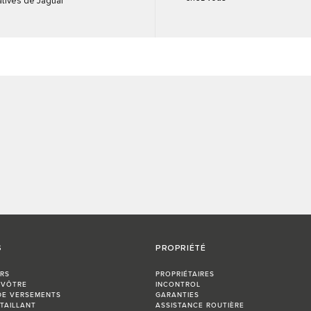
atives de Jaguar
S
PROPRIÉTÉ
RS
PROPRIÉTAIRES
 VÔTRE
INCONTROL
DE VERSEMENTS
GARANTIES
TAILLANT
ASSISTANCE ROUTIÈRE