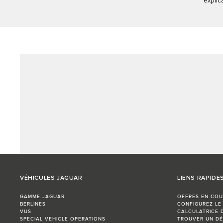
explic
VÉHICULES JAGUAR
LIENS RAPIDE
GAMME JAGUAR
OFFRES EN COU
BERLINES
CONFIGUREZ LE
VUS
CALCULATRICE 
SPECIAL VEHICLE OPERATIONS
TROUVER UN DÉ