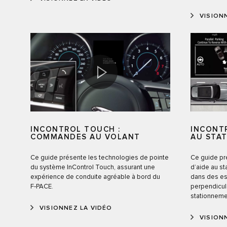
VISION
INCONTROL TOUCH :
INCONTR
COMMANDES AU VOLANT
AU STA
Ce guide présente les technologies de pointe
Ce guide p
du système InControl Touch, assurant une
d’aide au st
expérience de conduite agréable à bord du
dans des es
F‑PACE.
perpendicul
stationnemen
VISIONNEZ LA VIDÉO
VISION