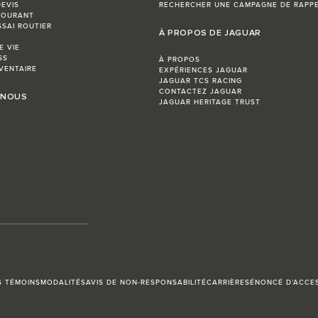
EVIS
RECHERCHER UNE CAMPAGNE DE RAPP
COURANT
SSAI ROUTIER
À PROPOS DE JAGUAR
E VIE
SS
À PROPOS
VENTAIRE
EXPÉRIENCES JAGUAR
JAGUAR TCS RACING
CONTACTEZ JAGUAR
 NOUS
JAGUAR HERITAGE TRUST
S TÉMOINS
MODALITÉS
AVIS DE NON-RESPONSABILITÉ
CARRIÈRES
ÉNONCÉ D’ACCES