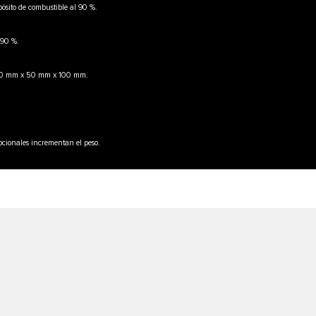
epósito de combustible al 90 %.
l 90 %.
 200 mm x 50 mm x 100 mm.
opcionales incrementan el peso.