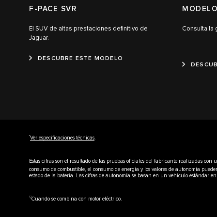
F-PACE SVR
MODELO
El SUV de altas prestaciones definitivo de
Consulta la
Jaguar.
DESCUBRE ESTE MODELO
DESCUB
††
Ver especificaciones técnicas
.
Estas cifras son el resultado de las pruebas oficiales del fabricante realizadas c
consumo de combustible, el consumo de energía y los valores de autonomía pueden var
estado de la batería. Las cifras de autonomía se basan en un vehículo estándar 
▽
Cuando se combina con motor eléctrico.