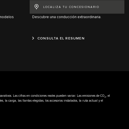
DESCUBRE
LOCALIZA TU CONCESIONARIO
 modelos
Descubre una conducción extraordinaria.
CONSULTA EL RESUMEN
parativos. Las cifras en condiciones reales pueden variar. Las emisiones de CO
, el
2
a carga, las llantas elegidas, los accesorios instalados, la ruta actual y el