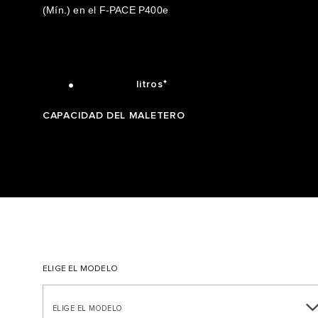
0
7
3
1
(Mín.) en el F-PACE P400e
1
8
4
2
1.842
.
✦
litros
CAPACIDAD DEL MALETERO
ELIGE EL MODELO
ELIGE EL MODELO