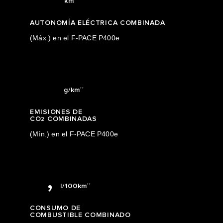
km
2
2
8
0
AUTONOMÍA ELÉCTRICA COMBINADA
(Máx.) en el F-PACE P400e
3
3
9
1
4
39
2
††
g/km
5
3
EMISIONES DE
CO
COMBINADAS
2
0
6
(Mín.) en el F-PACE P400e
4
0
1
7
5
1
1,7
,
††
l/100km
6
2
0
CONSUMO DE
COMBUSTIBLE COMBINADO