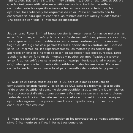
fabricación. Esta es una situación muy cambiante, y como resultado, es posible
que las imágenes utilizadas en el sitio web en la actualidad no reflejen
completamente las especificaciones actuales para las características, las
opciones, los acabados y los esquemas de color. Ponte en contacto con tu
concesionario para que te confirme las restricciones actuales y puedas tomar
una decisión con toda la información disponible.
Jaguar Land Rover Limited busca constantemente nuevas formas de mejorar las
especificaciones, el diseño y la producción de sus vehículos, piezas y accesorios,
por lo que se producen modificaciones de forma continua y sin previo aviso.
Según el MY, algunos equipamientos serán opcionales o vendrán incluidos de
serie. La información, las especificaciones, los motores y los colores que
aparecen en esta página web se basan en las especificaciones europeas. Estos
pueden variar en función del mercado y pueden ser modificados sin previo
aviso. Algunos vehículos se muestran con equipamiento opcional y accesorios
originales que pueden no estar disponibles en todos los mercados. Ponte en
contacto con tu concesionario local para consultar disponibilidad y precios.
El WLTP es el nuevo test oficial de la UE para calcular el consumo de
combustible estandarizado y las cifras de CO2 para los turismos. Esta prueba
mide el combustible, el consumo de combustible, la autonomía y las emisiones.
Este proceso está diseñado para obtener cifras más cercanas a las condiciones
reales de conducción. Permite realizar pruebas en los vehículos con equipos
opcionales siguiendo un procedimiento de comprobación y un perfil de
conducción más estrictos.
El mapa de este sitio web lo proporcionan los proveedores de mapas externos y
sirve únicamente para fines informativos generales.