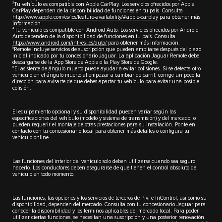
3
Tu vehículo es compatible con Apple CarPlay. Los servicios ofrecidos por Apple
CarPlay dependen de la disponibilidad de funciones en tu país. Consulta
http://www.apple.com/es/ios/feature-availability/#apple-carplay
para obtener más
información.
4
Tu vehículo es compatible con Android Auto. Los servicios ofrecidos por Android
Auto dependen de la disponibilidad de funciones en tu país. Consulta
https://www.android.com/intl/es_es/auto/
para obtener más información.
5
Remote incluye servicios de suscripción que pueden ampliarse después del plazo
inicial indicado por tu concesionario Jaguar. La aplicación Jaguar Remote debe
descargarse de la App Store de Apple o la Play Store de Google.
6
El asistente de ángulo muerto puede ayudar a evitar colisiones. Si se detecta otro
vehículo en el ángulo muerto al empezar a cambiar de carril, corrige un poco la
dirección para avisarte de que debes apartar tu vehículo para evitar una posible
colisión.
El equipamiento opcional y su disponibilidad pueden variar según las
especificaciones del vehículo (modelo y sistema de transmisión) y del mercado, o
pueden requerir el montaje de otras prestaciones para su instalación. Ponte en
contacto con tu concesionario local para obtener más detalles o configura tu
vehículo online.
Las funciones del interior del vehículo solo deben utilizarse cuando sea seguro
hacerlo. Los conductores deben asegurarse de que tienen el control absoluto del
vehículo en todo momento.
Las funciones, las opciones y los servicios de terceros de Pivi e InControl, así como su
disponibilidad, dependen del mercado. Consulta con tu concesionario Jaguar para
conocer la disponibilidad y los términos aplicables del mercado local. Para poder
utilizar ciertas funciones, se necesitan una suscripción y una posterior renovación