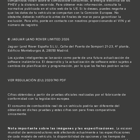
compartidos tratan sobre el combustible consumido, la energía eléctrica de los
PHEV y la distancia recorrida. Para obtener más información, consulta la
normativa publicada en el sitio
web de la UE
. Si lo deseas, puedes negarte a
que los datos de tu vehículo se compartan con la Comisión Europea. No
obstante, deberás notificarlo antes de finales de marzo para garantizar la
exclusión. Para ello,
ponte en contacto
con nosotros proporcionando el VIN y el
número de registro.
© JAGUAR LAND ROVER LIMITED 2026
Jaguar Land Rover España S.L.U., Calle del Puerto de Somport 21-23, 4ª planta,
Edificio Monteburgos A, 28050 Madrid.
Los ajustes inteligentes se lanzarán como parte de una futura actualización de
software inalámbrica. El desarrollo y la actualización de software están sujetos a
cambios de planificación y programación, por lo que las fechas podrían variar.
VER REGULACIÓN (EU) 2020/740 PDF
Cifras obtenidas a partir de pruebas oficiales realizadas por el fabricante de
conformidad con la legislación europea.
El consumo de combustible real de un vehículo podría ser diferente del
obtenido en dichas pruebas y estas cifras son para fines comparativos
únicamente.
Nota importante sobre las imágenes y las especificaciones.
La escasez
mundial de semiconductores está afectando actualmente a las especificaciones
de cada modelo de vehículo, la disponibilidad de opciones y los tiempos de