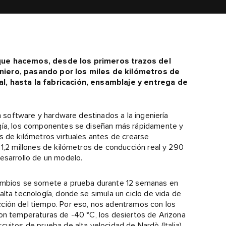
 que hacemos, desde los primeros trazos del
eniero, pasando por los miles de kilómetros de
al, hasta la fabricación, ensamblaje y entrega de
en software y hardware destinados a la ingeniería
ogía, los componentes se diseñan más rápidamente y
s de kilómetros virtuales antes de crearse
 1,2 millones de kilómetros de conducción real y 290
desarrollo de un modelo.
cambios se somete a prueba durante 12 semanas en
lta tecnología, donde se simula un ciclo de vida de
ción del tiempo. Por eso, nos adentramos con los
con temperaturas de -40 °C, los desiertos de Arizona
uitos de prueba de alta velocidad de Nardò (Italia),