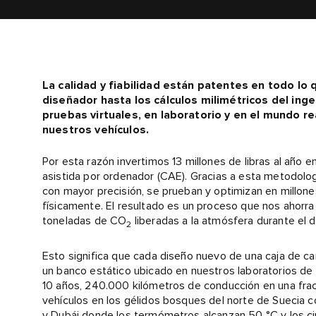
La calidad y fiabilidad están patentes en todo lo
diseñador hasta los cálculos milimétricos del ing
pruebas virtuales, en laboratorio y en el mundo re
nuestros vehículos.
Por esta razón invertimos 13 millones de libras al año 
asistida por ordenador (CAE). Gracias a esta metodol
con mayor precisión, se prueban y optimizan en millone
físicamente. El resultado es un proceso que nos ahorra
toneladas de CO
liberadas a la atmósfera durante el 
2
Esto significa que cada diseño nuevo de una caja de 
un banco estático ubicado en nuestros laboratorios de a
10 años, 240.000 kilómetros de conducción en una frac
vehículos en los gélidos bosques del norte de Suecia 
y Dubái donde los termómetros alcanzan 50 °C y los circ