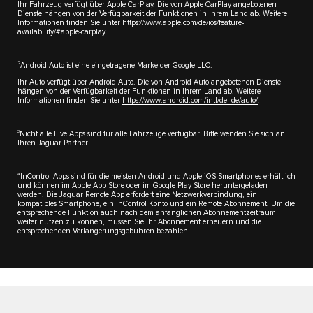
Ihr Fahrzeug verfügt über Apple CarPlay. Die von Apple CarPlay angebotenen
Dienste hängen von der Verfügbarkeit der Funktionen in Ihrem Land ab. Weitere
Informationen finden Sie unter
https://www.apple.com/de/ios/feature-
availability/#apple-carplay
.
2
Android Auto ist eine eingetragene Marke der Google LLC.
Ihr Auto verfügt über Android Auto. Die von Android Auto angebotenen Dienste
hängen von der Verfügbarkeit der Funktionen in Ihrem Land ab. Weitere
Informationen finden Sie unter
https://www.android.com/intl/de_de/auto/
.
3
Nicht alle Live Apps sind für alle Fahrzeuge verfügbar. Bitte wenden Sie sich an
Ihren Jaguar Partner.
4
InControl Apps sind für die meisten Android und Apple iOS Smartphones erhältlich
und können im Apple App Store oder im Google Play Store heruntergeladen
werden. Die Jaguar Remote App erfordert eine Netzwerkverbindung, ein
kompatibles Smartphone, ein InControl Konto und ein Remote Abonnement. Um die
entsprechende Funktion auch nach dem anfänglichen Abonnementzeitraum
weiter nutzen zu können, müssen Sie Ihr Abonnement erneuern und die
entsprechenden Verlängerungsgebühren bezahlen.