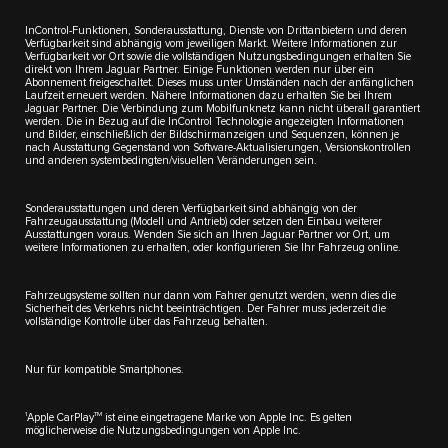
InControl-Funktionen, Sonderausstattung, Dienste von Drittanbietern und deren
Verfügbarkeit sind abhängig vom jeweiligen Markt. Weitere Informationen zur
Verfügbarkeit vor Ort sowie die vollständigen Nutzungsbedingungen erhalten Sie
direkt von Ihrem Jaguar Partner. Einige Funktionen werden nur über ein
Abonnement freigeschaltet. Dieses muss unter Umständen nach der anfänglichen
Laufzeit erneuert werden. Nähere Informationen dazu erhalten Sie bei Ihrem
Jaguar Partner. Die Verbindung zum Mobilfunknetz kann nicht überall garantiert
werden. Die in Bezug auf die InControl Technologie angezeigten Informationen
und Bilder, einschließlich der Bildschirmanzeigen und Sequenzen, können je
nach Ausstattung Gegenstand von Software-Aktualisierungen, Versionskontrollen
und anderen systembedingten/visuellen Veränderungen sein.
Sonderausstattungen und deren Verfügbarkeit sind abhängig von der
Fahrzeugausstattung (Modell und Antrieb) oder setzen den Einbau weiterer
Ausstattungen voraus. Wenden Sie sich an Ihren Jaguar Partner vor Ort, um
weitere Informationen zu erhalten, oder konfigurieren Sie Ihr Fahrzeug online.
Fahrzeugsysteme sollten nur dann vom Fahrer genutzt werden, wenn dies die
Sicherheit des Verkehrs nicht beeinträchtigen. Der Fahrer muss jederzeit die
vollständige Kontrolle über das Fahrzeug behalten.
Nur für kompatible Smartphones.
1
TM
Apple CarPlay
ist eine eingetragene Marke von Apple Inc. Es gelten
möglicherweise die Nutzungsbedingungen von Apple Inc.