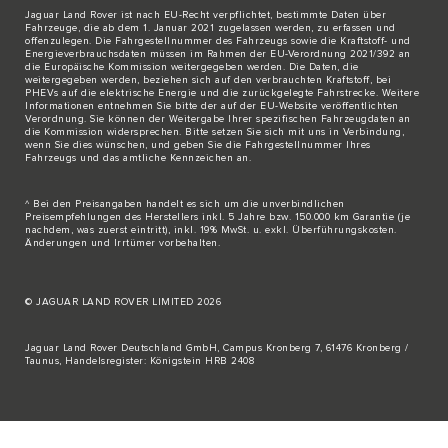
Jaguar Land Rover ist nach EU-Recht verpflichtet, bestimmte Daten über
Fahrzeuge, die ab dem 1. Januar 2021 zugelassen werden, zu erfassen und
offenzulegen. Die Fahrgestellnummer des Fahrzeugs sowie die Kraftstoff- und
Energieverbrauchsdaten müssen im Rahmen der EU-Verordnung 2021/392 an
die Europäische Kommission weitergegeben werden. Die Daten, die
weitergegeben werden, beziehen sich auf den verbrauchten Kraftstoff, bei
PHEVs auf die elektrische Energie und die zurückgelegte Fahrstrecke. Weitere
Informationen entnehmen Sie bitte der auf der
EU-Website
veröffentlichten
Verordnung. Sie können der Weitergabe Ihrer spezifischen Fahrzeugdaten an
die Kommission widersprechen. Bitte
setzen Sie sich mit uns in Verbindung
,
wenn Sie dies wünschen, und geben Sie die Fahrgestellnummer Ihres
Fahrzeugs und das amtliche Kennzeichen an.
^ Bei den Preisangaben handelt es sich um die unverbindlichen
Preisempfehlungen des Herstellers inkl. 5 Jahre bzw. 150.000 km Garantie (je
nachdem, was zuerst eintritt), inkl. 19% MwSt. u. exkl. Überführungskosten.
Änderungen und Irrtümer vorbehalten.
© JAGUAR LAND ROVER LIMITED 2026
Jaguar Land Rover Deutschland GmbH, Campus Kronberg 7, 61476 Kronberg /
Taunus, Handelsregister: Königstein HRB 2408