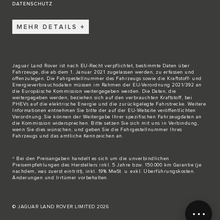
DATENSCHUTZ
MEHR DETAILS
Jaguar Land Rover ist nach EU-Recht verpflichtet, bestimmte Daten über
Fahrzeuge, die ab dem 1. Januar 2021 zugelassen werden, zu erfassen und
offenzulegen. Die Fahrgestellnummer des Fahrzeugs sowie die Kraftstoff- und
Energieverbrauchsdaten müssen im Rahmen der EU-Verordnung 2021/392 an
die Europäische Kommission weitergegeben werden. Die Daten, die
weitergegeben werden, beziehen sich auf den verbrauchten Kraftstoff, bei
PHEVs auf die elektrische Energie und die zurückgelegte Fahrstrecke. Weitere
Informationen entnehmen Sie bitte der auf der
EU-Website
veröffentlichten
Verordnung. Sie können der Weitergabe Ihrer spezifischen Fahrzeugdaten an
die Kommission widersprechen. Bitte
setzen Sie sich mit uns in Verbindung
,
wenn Sie dies wünschen, und geben Sie die Fahrgestellnummer Ihres
Fahrzeugs und das amtliche Kennzeichen an.
^ Bei den Preisangaben handelt es sich um die unverbindlichen
Preisempfehlungen des Herstellers inkl. 5 Jahre bzw. 150.000 km Garantie (je
nachdem, was zuerst eintritt), inkl. 19% MwSt. u. exkl. Überführungskosten.
Änderungen und Irrtümer vorbehalten.
© JAGUAR LAND ROVER LIMITED 2026