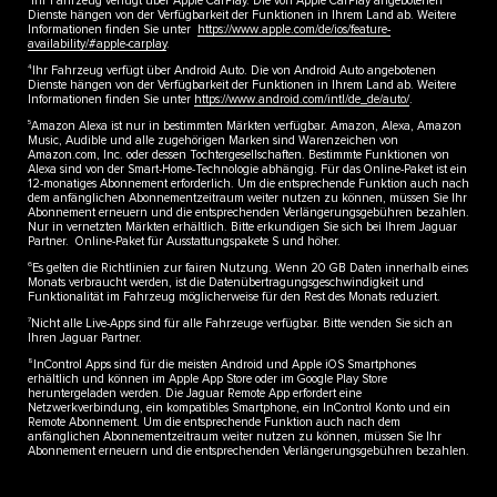
Ihr Fahrzeug verfügt über Apple CarPlay. Die von Apple CarPlay angebotenen
Dienste hängen von der Verfügbarkeit der Funktionen in Ihrem Land ab. Weitere
Informationen finden Sie unter
https://www.apple.com/de/ios/feature-
availability/#apple-carplay
.
4
Ihr Fahrzeug verfügt über Android Auto. Die von Android Auto angebotenen
Dienste hängen von der Verfügbarkeit der Funktionen in Ihrem Land ab. Weitere
Informationen finden Sie unter
https://www.android.com/intl/de_de/auto/
.
5
Amazon Alexa ist nur in bestimmten Märkten verfügbar. Amazon, Alexa, Amazon
Music, Audible und alle zugehörigen Marken sind Warenzeichen von
Amazon.com, Inc. oder dessen Tochtergesellschaften. Bestimmte Funktionen von
Alexa sind von der Smart-Home-Technologie abhängig. Für das Online-Paket ist ein
12-monatiges Abonnement erforderlich. Um die entsprechende Funktion auch nach
dem anfänglichen Abonnementzeitraum weiter nutzen zu können, müssen Sie Ihr
Abonnement erneuern und die entsprechenden Verlängerungsgebühren bezahlen.
Nur in vernetzten Märkten erhältlich. Bitte erkundigen Sie sich bei Ihrem Jaguar
Partner. Online-Paket für Ausstattungspakete S und höher.
6
Es gelten die Richtlinien zur fairen Nutzung. Wenn 20 GB Daten innerhalb eines
Monats verbraucht werden, ist die Datenübertragungsgeschwindigkeit und
Funktionalität im Fahrzeug möglicherweise für den Rest des Monats reduziert.
7
Nicht alle Live-Apps sind für alle Fahrzeuge verfügbar. Bitte wenden Sie sich an
Ihren Jaguar Partner.
8
InControl Apps sind für die meisten Android und Apple iOS Smartphones
erhältlich und können im Apple App Store oder im Google Play Store
heruntergeladen werden. Die Jaguar Remote App erfordert eine
Netzwerkverbindung, ein kompatibles Smartphone, ein InControl Konto und ein
Remote Abonnement. Um die entsprechende Funktion auch nach dem
anfänglichen Abonnementzeitraum weiter nutzen zu können, müssen Sie Ihr
Abonnement erneuern und die entsprechenden Verlängerungsgebühren bezahlen.