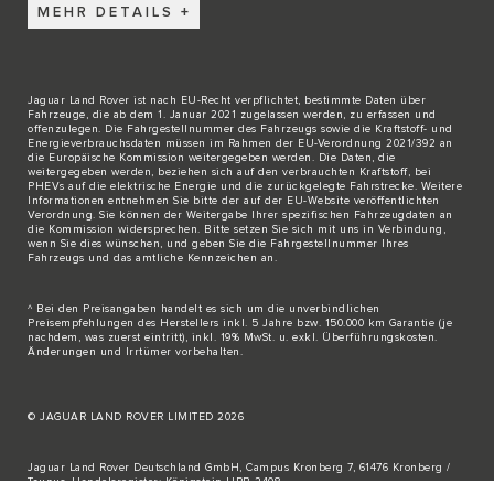
MEHR DETAILS
Jaguar Land Rover ist nach EU-Recht verpflichtet, bestimmte Daten über
Fahrzeuge, die ab dem 1. Januar 2021 zugelassen werden, zu erfassen und
offenzulegen. Die Fahrgestellnummer des Fahrzeugs sowie die Kraftstoff- und
Energieverbrauchsdaten müssen im Rahmen der EU-Verordnung 2021/392 an
die Europäische Kommission weitergegeben werden. Die Daten, die
weitergegeben werden, beziehen sich auf den verbrauchten Kraftstoff, bei
PHEVs auf die elektrische Energie und die zurückgelegte Fahrstrecke. Weitere
Informationen entnehmen Sie bitte der auf der
EU-Website
veröffentlichten
Verordnung. Sie können der Weitergabe Ihrer spezifischen Fahrzeugdaten an
die Kommission widersprechen. Bitte
setzen Sie sich mit uns in Verbindung
,
wenn Sie dies wünschen, und geben Sie die Fahrgestellnummer Ihres
Fahrzeugs und das amtliche Kennzeichen an.
^ Bei den Preisangaben handelt es sich um die unverbindlichen
Preisempfehlungen des Herstellers inkl. 5 Jahre bzw. 150.000 km Garantie (je
nachdem, was zuerst eintritt), inkl. 19% MwSt. u. exkl. Überführungskosten.
Änderungen und Irrtümer vorbehalten.
© JAGUAR LAND ROVER LIMITED 2026
Jaguar Land Rover Deutschland GmbH, Campus Kronberg 7, 61476 Kronberg /
Taunus, Handelsregister: Königstein HRB 2408