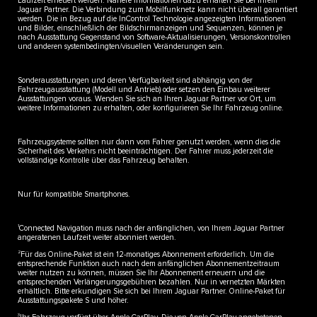
Laufzeit erneuert werden. Nähere Informationen dazu erhalten Sie bei Ihrem
Jaguar Partner. Die Verbindung zum Mobilfunknetz kann nicht überall garantiert
werden. Die in Bezug auf die InControl Technologie angezeigten Informationen
und Bilder, einschließlich der Bildschirmanzeigen und Sequenzen, können je
nach Ausstattung Gegenstand von Software-Aktualisierungen, Versionskontrollen
und anderen systembedingten/visuellen Veränderungen sein.
Sonderausstattungen und deren Verfügbarkeit sind abhängig von der
Fahrzeugausstattung (Modell und Antrieb) oder setzen den Einbau weiterer
Ausstattungen voraus. Wenden Sie sich an Ihren Jaguar Partner vor Ort, um
weitere Informationen zu erhalten, oder konfigurieren Sie Ihr Fahrzeug online.
Fahrzeugsysteme sollten nur dann vom Fahrer genutzt werden, wenn dies die
Sicherheit des Verkehrs nicht beeinträchtigen. Der Fahrer muss jederzeit die
vollständige Kontrolle über das Fahrzeug behalten.
Nur für kompatible Smartphones.
1
Connected Navigation muss nach der anfänglichen, von Ihrem Jaguar Partner
angeratenen Laufzeit weiter abonniert werden.
2
Für das Online-Paket ist ein 12-monatiges Abonnement erforderlich. Um die
entsprechende Funktion auch nach dem anfänglichen Abonnementzeitraum
weiter nutzen zu können, müssen Sie Ihr Abonnement erneuern und die
entsprechenden Verlängerungsgebühren bezahlen. Nur in vernetzten Märkten
erhältlich. Bitte erkundigen Sie sich bei Ihrem Jaguar Partner. Online-Paket für
Ausstattungspakete S und höher.
3