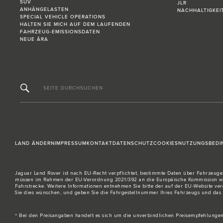
SUV
JLR
ANHÄNGELASTEN
NACHHALTIGKEI
SPECIAL VEHICLE OPERATIONS
HALTEN SIE MICH AUF DEM LAUFENDEN
FAHRZEUG-EMISSIONSDATEN
NEUE ÄRA
SEITE DURCHSUCHEN
LAND ÄNDERN
IMPRESSUM
KONTAKT
DATENSCHUTZ
COOKIES
NUTZUNGSBEDI
Jaguar Land Rover ist nach EU-Recht verpflichtet, bestimmte Daten über Fahrzeuge
müssen im Rahmen der EU-Verordnung 2021/392 an die Europäische Kommission weite
Fahrstrecke. Weitere Informationen entnehmen Sie bitte der auf der
EU-Website
ver
Sie dies wünschen, und geben Sie die Fahrgestellnummer Ihres Fahrzeugs und das
^ Bei den Preisangaben handelt es sich um die unverbindlichen Preisempfehlungen d