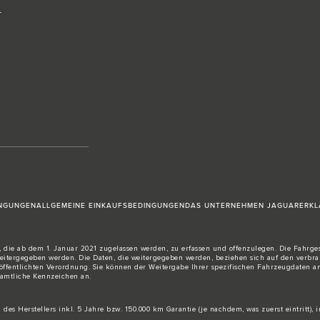
T
NGUNGEN
ALLGEMEINE EINKAUFSBEDINGUNGEN
DAS UNTERNEHMEN JAGUAR
ERKL
, die ab dem 1. Januar 2021 zugelassen werden, zu erfassen und offenzulegen. Die Fahrge
rgegeben werden. Die Daten, die weitergegeben werden, beziehen sich auf den verbrauch
öffentlichten Verordnung. Sie können der Weitergabe Ihrer spezifischen Fahrzeugdaten a
 amtliche Kennzeichen an.
es Herstellers inkl. 5 Jahre bzw. 150.000 km Garantie (je nachdem, was zuerst eintritt),