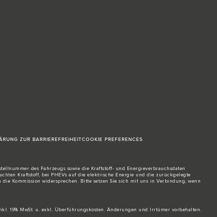
ÄRUNG ZUR BARRIEREFREIHEIT
COOKIE PREFERENCES
stellnummer des Fahrzeugs sowie die Kraftstoff- und Energieverbrauchsdaten
ten Kraftstoff, bei PHEVs auf die elektrische Energie und die zurückgelegte
n die Kommission widersprechen. Bitte
setzen Sie sich mit uns in Verbindung
, wenn
 inkl. 19% MwSt. u. exkl. Überführungskosten. Änderungen und Irrtümer vorbehalten.