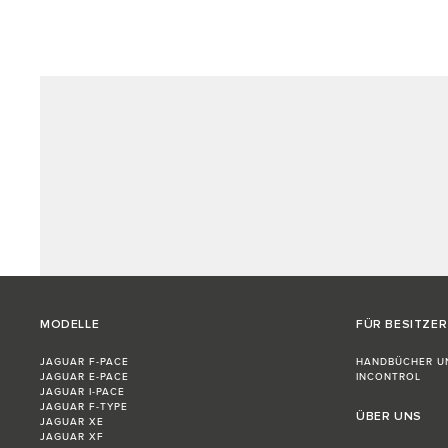
MODELLE
FÜR BESITZER
JAGUAR F-PACE
HANDBÜCHER U
JAGUAR E-PACE
INCONTROL
JAGUAR I-PACE
JAGUAR F-TYPE
ÜBER UNS
JAGUAR XE
JAGUAR XF