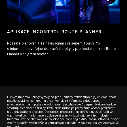
APLIKACE INCONTROL ROUTE PLANNER
Rozšiřte plánování tras navigačním systémem Touch Pro
o informace o veřejné dopravě či pokyny pro pěší v aplikaci Route
Planner v chytrém telefonu.
Funkce InControl, prvky výbavy na přání, služby třetích stran a jejich dostupnost
nadále závisí na konkrétním trhu. Kompletní informace o dostupnosti
a podmínkách vám poskytne autorizovaný prodejce vozů Jaguar. Některé funkce
obsahují předplacené služby, které bude nutné po počátečním období prodloužit
u autorizovaného prodejce. Dostupnost připojení k mobilní síti nelze zaručit ve
všech lokalitách. Informace a zobrazené snímky vztahující se k technologii
InControl, včetně obrazovek nebo sekvencí, podléhají aktualizacím softwaru, novým
verzím a dalším systémovým a vzhledovým změnám, v závislosti na vybrané výbavě
na přání.