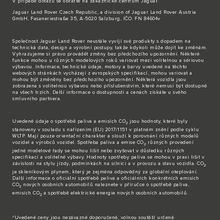
V případě dotazů se obraťte na zákaznické
centrum Jaguar
.
Jaguar Land Rover Czech Republic, a division of Jaguar Land Rover Austria
GmbH, Fasaneriestraße 35, A-5020 Salzburg, IČO: FN 84604v
Společnost Jaguar Land Rover neustále vyvíjí své produkty s dopadem na
technická data, design a výrobní postupy, takže kdykoli může dojít ke změnám.
Vyhrazujeme si právo provádět změny bez předchozího upozornění. Některé
funkce mohou u různých modelových roků variovat mezi volitelnou a sériovou
výbavou. Informace, technické údaje, motory a barvy uvedené na těchto
webových stránkách vycházejí z evropských specifikací, mohou variovat a
mohou být změněny bez předchozího upozornění. Některá vozidla jsou
zobrazena s volitelnou výbavou nebo příslušenstvím, které nemusí být dostupné
na všech trzích. Další informace o dostupnosti a cenách získáte u svého
smluvního partnera.
Uvedené údaje o spotřebě paliva a emisích CO
jsou hodnoty, které byly
2
stanoveny v souladu s nařízením (EU) 2017/1151 v platném znění podle cyklu
WLTP. Mají pouze orientační charakter a slouží k porovnání různých modelů
vozidel a výrobců vozidel. Spotřeba paliva a emise CO
různých provedení
2
jedné modelové řady se mohou lišit nebo zvyšovat v důsledku různých
specifikací a volitelné výbavy. Hodnoty spotřeby paliva se mohou v praxi lišit v
závislosti na stylu jízdy, podmínkách na silnici a v provozu a stavu vozidla. CO
2
je skleníkovým plynem, který je zejména odpovědný za globální oteplování.
Další informace o oficiální spotřebě paliva a oficiálních konkrétních emisích
CO
nových osobních automobilů naleznete v příručce o spotřebě paliva,
2
emisích CO
a spotřebě elektrické energie nových osobních automobilů.
2
^Uvedené ceny jsou nezávazné doporučené, volnou soutěží určené