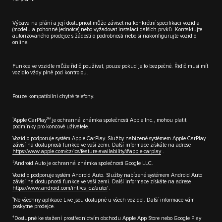
Výbava na přání a její dostupnost může záviset na konkrétní specifikaci vozidla
(modelu a pohonné jednotce) nebo vyžadovat instalaci dalších prvků. Kontaktujte
autorizovaného prodejce s žádostí o podrobnosti nebo si nakonfigurujte vozidlo
online.
Funkce ve vozidle může řidič používat, pouze pokud je to bezpečné. Řidič musí mít
vozidlo vždy plně pod kontrolou.
Pouze kompatibilní chytré telefony.
1
TM
Apple CarPlay
je ochranná známka společnosti Apple Inc., mohou platit
podmínky pro koncové uživatele.
Vozidlo podporuje systém Apple CarPlay. Služby nabízené systémem Apple CarPlay
závisí na dostupnosti funkce ve vaší zemi. Další informace získáte na adrese
https://www.apple.com/cz/ios/feature-availability/#apple-carplay
.
2
Android Auto je ochranná známka společnosti Google LLC.
Vozidlo podporuje systém Android Auto. Služby nabízené systémem Android Auto
závisí na dostupnosti funkce ve vaší zemi. Další informace získáte na adrese
https://www.android.com/intl/cs_cz/auto/
.
3
Ne všechny aplikace Live jsou dostupné u všech vozidel. Další informace vám
poskytne prodejce.
4
Dostupné ke stažení prostřednictvím obchodu Apple App Store nebo Google Play