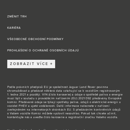
ZMĚNIT TRH
KARIÉRA
VŠEOBECNÉ OBCHODNÍ PODMÍNKY
PROHLÁŠENÍ O OCHRANĚ OSOBNÍCH ÚDAJÚ
ZOBRAZIT VÍCE
Podle právních předpisů EU je společnost Jaguar Land Rover povinna
shromažďovat a předávat některá data vztahující se k vozidlům registrovaným
1. ledna 2021 a později. VIN (číslo karoserie) a údaje o spotřebě paliva a energie
musí být v souladu s prováděcím nařízením (EU) 2021/392 předávány Evropské
komisi. Předávané údaje se týkají spotřeby paliva, údajů o elektrické energii u
vozidel PHEV a ujeté vzdálenosti. Další informace naleznete v nařízení
zveřejněném na internetových stránkách EU. S předáváním konkrétních údajů
o Vašem vozidle Komisi můžete vyslovit nesouhlas. Pokud tak chcete učinit,
kontaktujte nás
a uveďte číslo karoserie a registrační značku Vašeho vozidla.