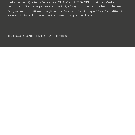
(nekartelované) orientační ceny v EUR včetně 21 % DPH (platí pro Českou
republiku). Spotřeba paliva a emise CO
různých provedení jedné modelové
2
řady se mohou lišit nebo zvyšovat v důsledku různých specifikací a volitelné
výbavy. Bližší informace získáte u svého Jaguar partnera.
© JAGUAR LAND ROVER LIMITED 2026