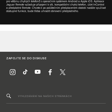
pro většinu chytrých telefonů s operačním systémem Android a Apple iOS. Aplikace
Jaguar Remote vyžaduje připojení k síti, kompatibilní chytrý telefon, účet InControl
a předplatné Remote. Chcete-li po počátečním předplaceném období nadále využívat
dostupné funkce, bude třeba uhradit obnovení předplatného.
ZAPOJTE SE DO DISKUSE
VYHLEDÁVÁNÍ NA NAŠICH STRÁNKÁCH