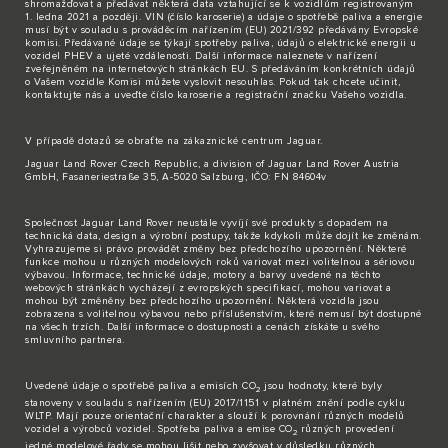
shromažďovat a předávat některá data vztahující se k vozidlům registrovaným
1. ledna 2021 a později. VIN (číslo karoserie) a údaje o spotřebě paliva a energie
musí být v souladu s prováděcím nařízením (EU) 2021/392 předávány Evropské
komisi. Předávané údaje se týkají spotřeby paliva, údajů o elektrické energii u
vozidel PHEV a ujeté vzdálenosti. Další informace naleznete v nařízení
zveřejněném na internetových stránkách EU. S předáváním konkrétních údajů
o Vašem vozidle Komisi můžete vyslovit nesouhlas. Pokud tak chcete učinit,
kontaktujte nás
a uveďte číslo karoserie a registrační značku Vašeho vozidla.
V případě dotazů se obraťte na zákaznické
centrum Jaguar
.
Jaguar Land Rover Czech Republic, a division of Jaguar Land Rover Austria
GmbH, Fasaneriestraße 35, A-5020 Salzburg, IČO: FN 84604v
Společnost Jaguar Land Rover neustále vyvíjí své produkty s dopadem na
technická data, design a výrobní postupy, takže kdykoli může dojít ke změnám.
Vyhrazujeme si právo provádět změny bez předchozího upozornění. Některé
funkce mohou u různých modelových roků variovat mezi volitelnou a sériovou
výbavou. Informace, technické údaje, motory a barvy uvedené na těchto
webových stránkách vycházejí z evropských specifikací, mohou variovat a
mohou být změněny bez předchozího upozornění. Některá vozidla jsou
zobrazena s volitelnou výbavou nebo příslušenstvím, které nemusí být dostupné
na všech trzích. Další informace o dostupnosti a cenách získáte u svého
smluvního partnera.
Uvedené údaje o spotřebě paliva a emisích CO
jsou hodnoty, které byly
2
stanoveny v souladu s nařízením (EU) 2017/1151 v platném znění podle cyklu
WLTP. Mají pouze orientační charakter a slouží k porovnání různých modelů
vozidel a výrobců vozidel. Spotřeba paliva a emise CO
různých provedení
2
jedné modelové řady se mohou lišit nebo zvyšovat v důsledku různých