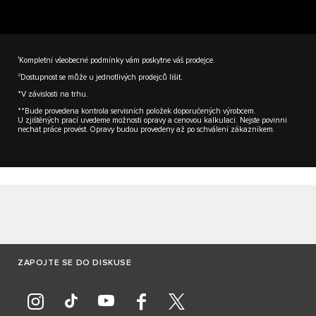
1
Kompletní všeobecné podmínky vám poskytne váš prodejce.
2
Dostupnost se může u jednotlivých prodejců lišit.
*V závislosti na trhu.
**Bude provedena kontrola servisních položek doporučených výrobcem.
U zjištěných prací uvedeme možnosti opravy a cenovou kalkulaci. Nejste povinni
nechat práce provést. Opravy budou provedeny až po schválení zákazníkem.
ZAPOJTE SE DO DISKUSE