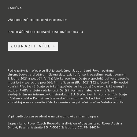
KARIÉRA
VŠEOBECNÉ OBCHODNÍ PODMÍNKY
PROHLÁŠENÍ O OCHRANĚ OSOBNÍCH ÚDAJÚ
ZOBRAZIT VÍCE
Podle právních předpisů EU je společnost Jaguar Land Rover povinna
shromažďovat a předávat některá data vztahující se k vozidlům registrovaným
1. ledna 2021 a později. VIN (číslo karoserie) a údaje o spotřebě paliva a energie
musí být v souladu s prováděcím nařízením (EU) 2021/392 předávány Evropské
komisi. Předávané údaje se týkají spotřeby paliva, údajů o elektrické energii u
vozidel PHEV a ujeté vzdálenosti. Další informace naleznete v nařízení
zveřejněném na internetových stránkách EU. S předáváním konkrétních údajů
o Vašem vozidle Komisi můžete vyslovit nesouhlas. Pokud tak chcete učinit,
kontaktujte nás
a uveďte číslo karoserie a registrační značku Vašeho vozidla.
V případě dotazů se obraťte na zákaznické
centrum Jaguar
.
Jaguar Land Rover Czech Republic, a division of Jaguar Land Rover Austria
GmbH, Fasaneriestraße 35, A-5020 Salzburg, IČO: FN 84604v