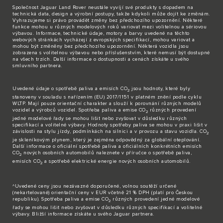
Společnost Jaguar Land Rover neustále vyvíjí své produkty s dopadem na
technická data, design a výrobní postupy, takže kdykoli může dojít ke změnám.
Vyhrazujeme si právo provádět změny bez předchozího upozornění. Některé
funkce mohou u různých modelových roků variovat mezi volitelnou a sériovou
výbavou. Informace, technické údaje, motory a barvy uvedené na těchto
webových stránkách vycházejí z evropských specifikací, mohou variovat a
mohou být změněny bez předchozího upozornění. Některá vozidla jsou
zobrazena s volitelnou výbavou nebo příslušenstvím, které nemusí být dostupné
na všech trzích. Další informace o dostupnosti a cenách získáte u svého
smluvního partnera.
Uvedené údaje o spotřebě paliva a emisích CO
jsou hodnoty, které byly
2
stanoveny v souladu s nařízením (EU) 2017/1151 v platném znění podle cyklu
WLTP. Mají pouze orientační charakter a slouží k porovnání různých modelů
vozidel a výrobců vozidel. Spotřeba paliva a emise CO
různých provedení
2
jedné modelové řady se mohou lišit nebo zvyšovat v důsledku různých
specifikací a volitelné výbavy. Hodnoty spotřeby paliva se mohou v praxi lišit v
závislosti na stylu jízdy, podmínkách na silnici a v provozu a stavu vozidla. CO
2
je skleníkovým plynem, který je zejména odpovědný za globální oteplování.
Další informace o oficiální spotřebě paliva a oficiálních konkrétních emisích
CO
nových osobních automobilů naleznete v příručce o spotřebě paliva,
2
emisích CO
a spotřebě elektrické energie nových osobních automobilů.
2
^Uvedené ceny jsou nezávazné doporučené, volnou soutěží určené
(nekartelované) orientační ceny v EUR včetně 21 % DPH (platí pro Českou
republiku). Spotřeba paliva a emise CO
různých provedení jedné modelové
2
řady se mohou lišit nebo zvyšovat v důsledku různých specifikací a volitelné
výbavy. Bližší informace získáte u svého Jaguar partnera.