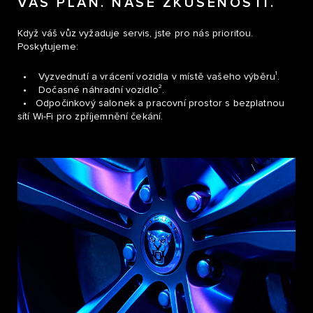
VÁŠ PLÁN. NAŠE ZKUŠENOSTI.
Když váš vůz vyžaduje servis, jste pro nás prioritou.
Poskytujeme:
1
• Vyzvednutí a vrácení vozidla v místě vašeho výběru
.
2
• Dočasné náhradní vozidlo
.
• Odpočinkový salonek a pracovní prostor s bezplatnou
sítí Wi-Fi pro zpříjemnění čekání.