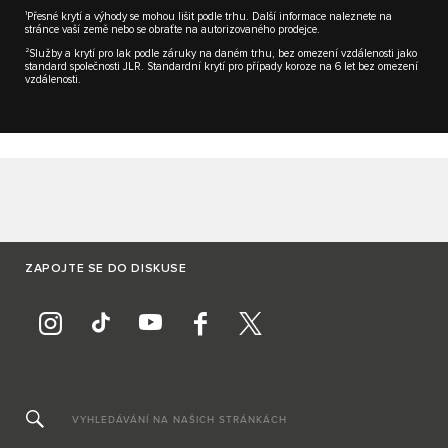
1
Přesné krytí a výhody se mohou lišit podle trhu. Další informace naleznete na
stránce vaší země nebo se obraťte na autorizovaného prodejce.
2
Služby a krytí pro lak podle záruky na daném trhu, bez omezení vzdálenosti jako
standard společnosti JLR. Standardní krytí pro případy koroze na 6 let bez omezení
vzdálenosti.
ZAPOJTE SE DO DISKUSE
VYHLEDÁVÁNÍ NA NAŠICH STRÁNKÁCH