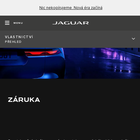
Nic nekopírujeme. Nová éra začíná
MENU
VLASTNICTVÍ
PŘEHLED
ZÁRUKA