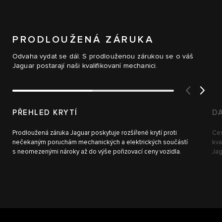
PRODLOUŽENÁ ZÁRUKA
Odvaha vydat se dál. S prodlouženou zárukou se o váš
Jaguar postarají naši kvalifikovaní mechanici.
PŘEHLED KRYTÍ
D
Prodloužená záruka Jaguar poskytuje rozšířené krytí proti
Ces
nečekaným poruchám mechanických a elektrických součástí
kva
s neomezenými nároky až do výše pořizovací ceny vozidla.
Jag