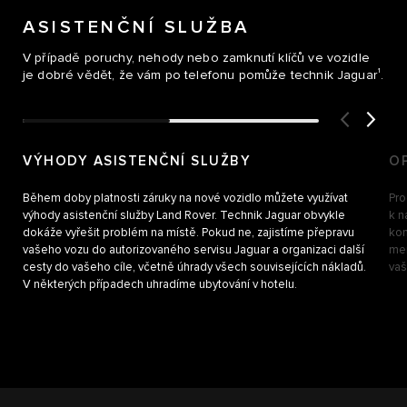
ASISTENČNÍ SLUŽBA
V případě poruchy, nehody nebo zamknutí klíčů ve vozidle
1
je dobré vědět, že vám po telefonu pomůže technik Jaguar
.
VÝHODY ASISTENČNÍ SLUŽBY
O
Během doby platnosti záruky na nové vozidlo můžete využívat
Pro
výhody asistenční služby Land Rover. Technik Jaguar obvykle
k n
dokáže vyřešit problém na místě. Pokud ne, zajistíme přepravu
kom
vašeho vozu do autorizovaného servisu Jaguar a organizaci další
men
cesty do vašeho cíle, včetně úhrady všech souvisejících nákladů.
vaš
V některých případech uhradíme ubytování v hotelu.