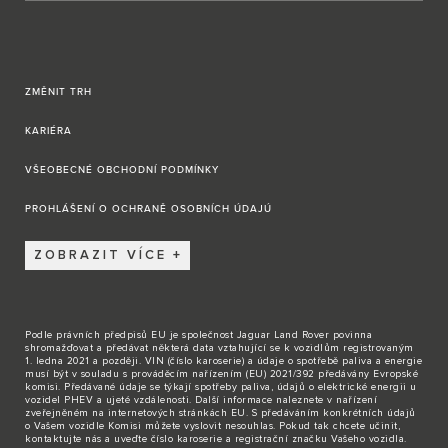
ZMĚNIT TRH
KARIÉRA
VŠEOBECNÉ OBCHODNÍ PODMÍNKY
PROHLÁŠENÍ O OCHRANĚ OSOBNÍCH ÚDAJÚ
ZOBRAZIT VÍCE
Podle právních předpisů EU je společnost Jaguar Land Rover povinna
shromažďovat a předávat některá data vztahující se k vozidlům registrovaným
1. ledna 2021 a později. VIN (číslo karoserie) a údaje o spotřebě paliva a energie
musí být v souladu s prováděcím nařízením (EU) 2021/392 předávány Evropské
komisi. Předávané údaje se týkají spotřeby paliva, údajů o elektrické energii u
vozidel PHEV a ujeté vzdálenosti. Další informace naleznete v nařízení
zveřejněném na internetových stránkách EU. S předáváním konkrétních údajů
o Vašem vozidle Komisi můžete vyslovit nesouhlas. Pokud tak chcete učinit,
kontaktujte nás
a uveďte číslo karoserie a registrační značku Vašeho vozidla.