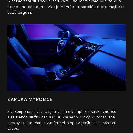
S asistenční službou a zárukami Jaguar získáte klid na duši
doma i na cestách – vše je navrženo speciálně pro majitele
vozů Jaguar.
ZÁRUKA VÝROBCE
K zakoupenému vozu Jaguar získáte komplexní záruku výrobce
1
a asistenční službu na 100 000 km nebo 3 roky
. Autorizované
servisy Jaguar zdarma vymění nebo opraví jakýkoli díl s výrobní
vadou.