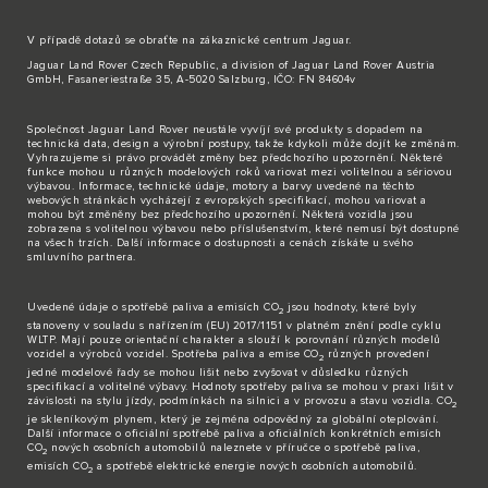
V případě dotazů se obraťte na zákaznické
centrum Jaguar
.
Jaguar Land Rover Czech Republic, a division of Jaguar Land Rover Austria
GmbH, Fasaneriestraße 35, A-5020 Salzburg, IČO: FN 84604v
Společnost Jaguar Land Rover neustále vyvíjí své produkty s dopadem na
technická data, design a výrobní postupy, takže kdykoli může dojít ke změnám.
Vyhrazujeme si právo provádět změny bez předchozího upozornění. Některé
funkce mohou u různých modelových roků variovat mezi volitelnou a sériovou
výbavou. Informace, technické údaje, motory a barvy uvedené na těchto
webových stránkách vycházejí z evropských specifikací, mohou variovat a
mohou být změněny bez předchozího upozornění. Některá vozidla jsou
zobrazena s volitelnou výbavou nebo příslušenstvím, které nemusí být dostupné
na všech trzích. Další informace o dostupnosti a cenách získáte u svého
smluvního partnera.
Uvedené údaje o spotřebě paliva a emisích CO
jsou hodnoty, které byly
2
stanoveny v souladu s nařízením (EU) 2017/1151 v platném znění podle cyklu
WLTP. Mají pouze orientační charakter a slouží k porovnání různých modelů
vozidel a výrobců vozidel. Spotřeba paliva a emise CO
různých provedení
2
jedné modelové řady se mohou lišit nebo zvyšovat v důsledku různých
specifikací a volitelné výbavy. Hodnoty spotřeby paliva se mohou v praxi lišit v
závislosti na stylu jízdy, podmínkách na silnici a v provozu a stavu vozidla. CO
2
je skleníkovým plynem, který je zejména odpovědný za globální oteplování.
Další informace o oficiální spotřebě paliva a oficiálních konkrétních emisích
CO
nových osobních automobilů naleznete v příručce o spotřebě paliva,
2
emisích CO
a spotřebě elektrické energie nových osobních automobilů.
2