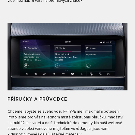
více, než nabízí většina prémiových značek.
PŘÍRUČKY A PRŮVODCE
Chceme, abyste ze svého vozu F‑TYPE měli maximální potěšení.
Proto jsme pro vás na jednom místě zpřístupnili příručku, množství
instruktážních videí a další technické dokumenty. Na naší webové
stránce v sekci věnované majitelům vozů Jaguar jsou vám
k dispozici rovněž další užitečné materiály.