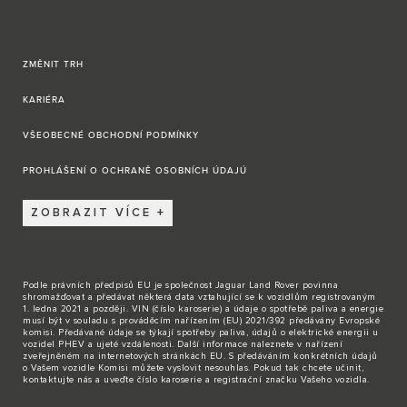
ZMĚNIT TRH
KARIÉRA
VŠEOBECNÉ OBCHODNÍ PODMÍNKY
PROHLÁŠENÍ O OCHRANĚ OSOBNÍCH ÚDAJÚ
ZOBRAZIT VÍCE
Podle právních předpisů EU je společnost Jaguar Land Rover povinna
shromažďovat a předávat některá data vztahující se k vozidlům registrovaným
1. ledna 2021 a později. VIN (číslo karoserie) a údaje o spotřebě paliva a energie
musí být v souladu s prováděcím nařízením (EU) 2021/392 předávány Evropské
komisi. Předávané údaje se týkají spotřeby paliva, údajů o elektrické energii u
vozidel PHEV a ujeté vzdálenosti. Další informace naleznete v nařízení
zveřejněném na internetových stránkách EU. S předáváním konkrétních údajů
o Vašem vozidle Komisi můžete vyslovit nesouhlas. Pokud tak chcete učinit,
kontaktujte nás
a uveďte číslo karoserie a registrační značku Vašeho vozidla.