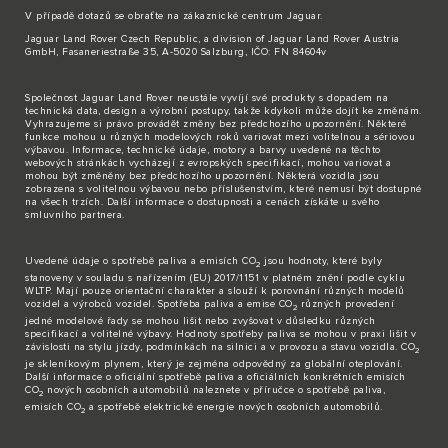
V případě dotazů se obraťte na zákaznické
centrum Jaguar
.
Jaguar Land Rover Czech Republic, a division of Jaguar Land Rover Austria
GmbH, Fasaneriestraße 35, A-5020 Salzburg, IČO: FN 84604v
Společnost Jaguar Land Rover neustále vyvíjí své produkty s dopadem na
technická data, design a výrobní postupy, takže kdykoli může dojít ke změnám.
Vyhrazujeme si právo provádět změny bez předchozího upozornění. Některé
funkce mohou u různých modelových roků variovat mezi volitelnou a sériovou
výbavou. Informace, technické údaje, motory a barvy uvedené na těchto
webových stránkách vycházejí z evropských specifikací, mohou variovat a
mohou být změněny bez předchozího upozornění. Některá vozidla jsou
zobrazena s volitelnou výbavou nebo příslušenstvím, které nemusí být dostupné
na všech trzích. Další informace o dostupnosti a cenách získáte u svého
smluvního partnera.
Uvedené údaje o spotřebě paliva a emisích CO
jsou hodnoty, které byly
2
stanoveny v souladu s nařízením (EU) 2017/1151 v platném znění podle cyklu
WLTP. Mají pouze orientační charakter a slouží k porovnání různých modelů
vozidel a výrobců vozidel. Spotřeba paliva a emise CO
různých provedení
2
jedné modelové řady se mohou lišit nebo zvyšovat v důsledku různých
specifikací a volitelné výbavy. Hodnoty spotřeby paliva se mohou v praxi lišit v
závislosti na stylu jízdy, podmínkách na silnici a v provozu a stavu vozidla. CO
2
je skleníkovým plynem, který je zejména odpovědný za globální oteplování.
Další informace o oficiální spotřebě paliva a oficiálních konkrétních emisích
CO
nových osobních automobilů naleznete v příručce o spotřebě paliva,
2
emisích CO
a spotřebě elektrické energie nových osobních automobilů.
2