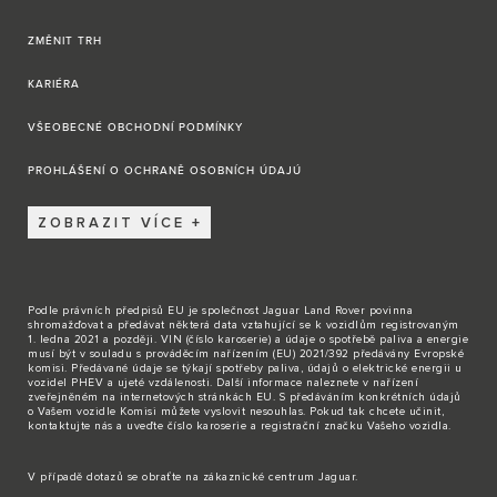
ZMĚNIT TRH
KARIÉRA
VŠEOBECNÉ OBCHODNÍ PODMÍNKY
PROHLÁŠENÍ O OCHRANĚ OSOBNÍCH ÚDAJÚ
ZOBRAZIT VÍCE
Podle právních předpisů EU je společnost Jaguar Land Rover povinna
shromažďovat a předávat některá data vztahující se k vozidlům registrovaným
1. ledna 2021 a později. VIN (číslo karoserie) a údaje o spotřebě paliva a energie
musí být v souladu s prováděcím nařízením (EU) 2021/392 předávány Evropské
komisi. Předávané údaje se týkají spotřeby paliva, údajů o elektrické energii u
vozidel PHEV a ujeté vzdálenosti. Další informace naleznete v nařízení
zveřejněném na internetových stránkách EU. S předáváním konkrétních údajů
o Vašem vozidle Komisi můžete vyslovit nesouhlas. Pokud tak chcete učinit,
kontaktujte nás
a uveďte číslo karoserie a registrační značku Vašeho vozidla.
V případě dotazů se obraťte na zákaznické
centrum Jaguar
.