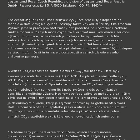
Jaguar Land Rover Czech Republic, a division of Jaguar Land Rover Austria
GmbH, Fasaneriestraße 35, A-5020 Salzburg, IČO: FN 84604v
Společnost Jaguar Land Rover neustále vyvíjí své produkty s dopadem na
technická data, design a výrobní postupy, takže kdykoli může dojít ke změnám.
Vyhrazujeme si právo provádět změny bez předchozího upozornění. Některé
funkce mohou u různých modelových roků variovat mezi volitelnou a sériovou
výbavou. Informace, technické údaje, motory a barvy uvedené na těchto
webových stránkách vycházejí z evropských specifikací, mohou variovat a
mohou být změněny bez předchozího upozornění. Některá vozidla jsou
zobrazena s volitelnou výbavou nebo příslušenstvím, které nemusí být dostupné
na všech trzích. Další informace o dostupnosti a cenách získáte u svého
smluvního partnera.
Uvedené údaje o spotřebě paliva a emisích CO
jsou hodnoty, které byly
2
stanoveny v souladu s nařízením (EU) 2017/1151 v platném znění podle cyklu
WLTP. Mají pouze orientační charakter a slouží k porovnání různých modelů
vozidel a výrobců vozidel. Spotřeba paliva a emise CO
různých provedení
2
jedné modelové řady se mohou lišit nebo zvyšovat v důsledku různých
specifikací a volitelné výbavy. Hodnoty spotřeby paliva se mohou v praxi lišit v
závislosti na stylu jízdy, podmínkách na silnici a v provozu a stavu vozidla. CO
2
je skleníkovým plynem, který je zejména odpovědný za globální oteplování.
Další informace o oficiální spotřebě paliva a oficiálních konkrétních emisích
CO
nových osobních automobilů naleznete v příručce o spotřebě paliva,
2
emisích CO
a spotřebě elektrické energie nových osobních automobilů.
2
^Uvedené ceny jsou nezávazné doporučené, volnou soutěží určené
(nekartelované) orientační ceny v EUR včetně 21 % DPH (platí pro Českou