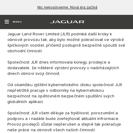
Nic nekopírujeme. Nová éra začíná
PROHLÁŠENÍ KE
KYBERNETICKÉMU INCIDENTU
MENU
Jaguar Land Rover Limited (JLR) podniká další kroky k
obnově provozu tak, aby bylo možné pokračovat ve výrobě
špičkových vozidel, přičemž postupně bezpečně spouští své
obchodní činnosti.
Společnost JLR dnes informovala kolegy, prodejce a
dodavatele, že některé výrobní provozy v nadcházejících
dnech obnoví svoji činnost.
Od okamžiku zjištění kybernetického útoku společnost JLR
nepřetržitě pracuje s odborníky na kybernetickou
bezpečnost na opětovném bezpečném spuštění svých
globálních aplikací.
Společnost JLR všem děkuje za trpělivost, porozumění a
podporu a i nadále bude zveřejňovat aktuální infrormace.
Provoz prodejců zůstal nepřerušen a stejně tak pokračuje
naše práce na obnově všech našich činností.