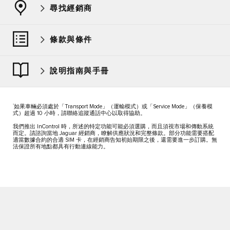
尋找經銷商
條款與條件
說明指南與手冊
*
如果車輛必須處於「Transport Mode」（運輸模式）或「Service Mode」（保養模
式）超過 10 小時，請聯絡追蹤通話中心以取得協助。
我們推出 InControl 時，所述的特定功能可能必須選購，而且須視市場和傳動系統
而定。請諮詢當地 Jaguar 經銷商，瞭解供應狀況和完整條款。部分功能需要搭配
適當數據合約的合適 SIM 卡，在經銷商告知初始期限之後，還需要進一步訂購。無
法保證所有地點都具有行動連線能力。