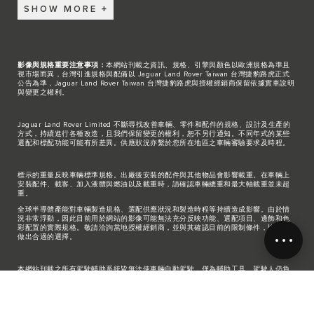
SHOW MORE
影像與規格重要注意事項：
本網站刊載之資訊、規格、引擎與顏色以歐洲規格為準且
視市場而異，台灣引進規格與配備以 Jaguar Land Rover Taiwan 台灣捷豹路虎正式
公告為準，Jaguar Land Rover Taiwan 台灣捷豹路虎與授權經銷商保留依據實車說明
與變更之權利。
Jaguar Land Rover Limited 不斷尋找改善車輛、零件和配件的規格、設計及生產的
方式，持續進行各種改造，且我們保留變更的權利，恕不另行通知。不同年式的某些
選配和標配功能可能有所差異。供應狀況亦繫於您所在地區之車輛審驗要求及時程。
標示的重量反映車輛標準規格。出廠後安裝的配件與其他物品會影響載重。在車輛上
安裝配件、載客、加入液體與燃油以及載重時，請確認車輛總重和最大軸載重並未超
重。
全球半導體產能對車輛製造規格、選配供應狀況和製造時程等持續造成影響。由於情
況非常浮動，因此目前用於網站的影像可能無法充分反映功能、選配項目、邊飾和色
彩配置的實際規格。敬請洽詢當地授權經銷商，並與其確認目前的限制條件，協助您
做出合適的選擇。
本網站刊載之所有駕駛輔助系統皆無法使車輛自動駕駛，僅為輔助工具。駕駛人仍負
有遵守交通規則的責任，且需依車主手冊操作系統功能，留意安全使用駕駛輔助系統
的相關限制，並在特定天候條件與道路環境使用。駕駛人需隨時注意路況，並負責掌
控車輛安全，於必要時主動介入，以確保行駛過程安全無虞。