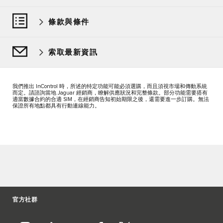
條款與條件
索取最新資訊
我們推出 InControl 時，所述的特定功能可能必須選購，而且須視市場和傳動系統
而定。請諮詢當地 Jaguar 經銷商，瞭解供應狀況和完整條款。部分功能需要搭有
適當數據合約的合適 SIM，在經銷商告知初始期限之後，還需要進一步訂購。無法
保證所有地點都具有行動連線能力。
官方社群