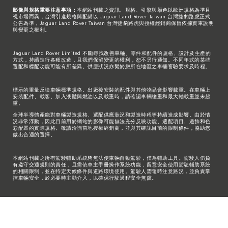
影像與規格重要注意事項：
本網站刊載之資訊、規格、引擎與顏色以歐洲規格為準且
視市場而異，台灣引進規格與配備以 Jaguar Land Rover Taiwan 台灣捷豹路虎正式
公告為準，Jaguar Land Rover Taiwan 台灣捷豹路虎與授權經銷商保留依據實車說明
與變更之權利。
Jaguar Land Rover Limited 不斷尋找改善車輛、零件和配件的規格、設計及生產的
方式，持續進行各種改造，且我們保留變更的權利，恕不另行通知。不同年式的某些
選配和標配功能可能有所差異。供應狀況亦繫於您所在地區之車輛審驗要求及時程。
標示的重量反映車輛標準規格。出廠後安裝的配件與其他物品會影響載重。在車輛上
安裝配件、載客、加入液體與燃油以及載重時，請確認車輛總重和最大軸載重並未超
重。
全球半導體產能對車輛製造規格、選配供應狀況和製造時程等持續造成影響。由於情
況非常浮動，因此目前用於網站的影像可能無法充分反映功能、選配項目、邊飾和色
彩配置的實際規格。敬請洽詢當地授權經銷商，並與其確認目前的限制條件，協助您
做出合適的選擇。
本網站刊載之所有駕駛輔助系統皆無法使車輛自動駕駛，僅為輔助工具。駕駛人仍負
有遵守交通規則的責任，且需依車主手冊操作系統功能，留意安全使用駕駛輔助系統
的相關限制，並在特定天候條件與道路環境使用。駕駛人需隨時注意路況，並負責掌
控車輛安全，於必要時主動介入，以確保行駛過程安全無虞。