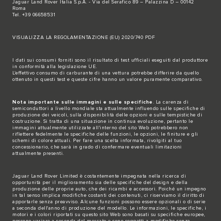
Jaguar Land Rover Italia S.p.A. - Via del Serafico 89 – Palazzina D – 00142
Roma
Tel. +39 06658531
VISUALIZZA LA REGOLAMENTAZIONE (EU) 2020/740 PDF
I dati sui consumi forniti sono il risultato di test ufficiali eseguiti dal produttore
in conformità alla legislazione UE.
L'effettivo consumo di carburante di una vettura potrebbe differire da quello
ottenuto in questi test e queste cifre hanno un valore puramente comparativo.
Nota importante sulle immagini e sulle specifiche
. La carenza di
semiconduttori a livello mondiale sta attualmente influendo sulle specifiche di
produzione dei veicoli, sulla disponibilità delle opzioni e sulle tempistiche di
costruzione. Si tratta di una situazione in continua evoluzione, pertanto le
immagini attualmente utilizzate all'interno del sito Web potrebbero non
riflettere fedelmente le specifiche delle funzioni, le opzioni, le finiture e gli
schemi di colore attuali. Per fare una scelta informata, rivolgiti al tuo
concessionario, che sarà in grado di confermare eventuali limitazioni
attualmente presenti.
Jaguar Land Rover Limited è costantemente impegnata nella ricerca di
opportunità per il miglioramento sia delle specifiche del design e della
produzione delle proprie auto, che dei ricambi e accessori. Poiché un impegno
in tal senso implica modifiche costanti dei contenuti, ci riserviamo il diritto di
apportarle senza preavviso. Alcune funzioni possono essere opzionali o di serie
a seconda dell'anno di produzione del modello. Le informazioni, le specifiche, i
motori e i colori riportati su questo sito Web sono basati su specifiche europee,