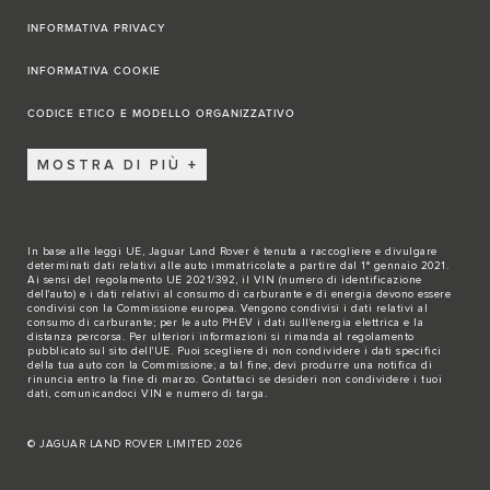
INFORMATIVA PRIVACY
INFORMATIVA COOKIE
CODICE ETICO E MODELLO ORGANIZZATIVO
MOSTRA DI PIÙ
In base alle leggi UE, Jaguar Land Rover è tenuta a raccogliere e divulgare
determinati dati relativi alle auto immatricolate a partire dal 1° gennaio 2021.
Ai sensi del regolamento UE 2021/392, il VIN (numero di identificazione
dell'auto) e i dati relativi al consumo di carburante e di energia devono essere
condivisi con la Commissione europea. Vengono condivisi i dati relativi al
consumo di carburante; per le auto PHEV i dati sull'energia elettrica e la
distanza percorsa. Per ulteriori informazioni si rimanda al regolamento
pubblicato sul
sito dell'UE
. Puoi scegliere di non condividere i dati specifici
della tua auto con la Commissione; a tal fine, devi produrre una notifica di
rinuncia entro la fine di marzo.
Contattaci se
desideri non condividere i tuoi
dati, comunicandoci VIN e numero di targa.
© JAGUAR LAND ROVER LIMITED 2026