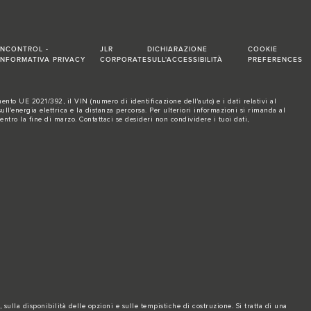
INCONTROL -
JLR
DICHIARAZIONE
COOKIE
INFORMATIVA PRIVACY
CORPORATE
SULL'ACCESSIBILITÀ
PREFERENCES
nto UE 2021/392, il VIN (numero di identificazione dell'auto) e i dati relativi al
l'energia elettrica e la distanza percorsa. Per ulteriori informazioni si rimanda al
 entro la fine di marzo.
Contattaci se
desideri non condividere i tuoi dati,
sulla disponibilità delle opzioni e sulle tempistiche di costruzione. Si tratta di una