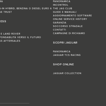
MA
PANORAMICA
INCONTROL
G-IN HYBRID, BENZINA O DIESEL EURO 6
THE JAG CLUB
GE TRUST
GUIDE E MANUALI
AGGIORNAMENTO SOFTWARE
ONLINE SERVICE HISTORY
NESS
GARANZIA
SOCCORSO STRADALE
CONTATTI
CAMPAGNE DI RICHIAMO
 E LAND ROVER
PONSABILITÀ VERSO IL FUTURO
ESS AFTERSALES
SCOPRI JAGUAR
PANORAMICA
JAGUAR TCS RACING
SHOP ONLINE
JAGUAR COLLECTION