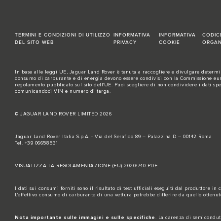
TERMINI E CONDIZIONI DI UTILIZZO
INFORMATIVA
INFORMATIVA
CODIC
DEL SITO WEB
PRIVACY
COOKIE
ORGAN
In base alle leggi UE, Jaguar Land Rover è tenuta a raccogliere e divulgare determina
consumo di carburante e di energia devono essere condivisi con la Commissione europe
regolamento pubblicato sul
sito dell'UE
. Puoi scegliere di non condividere i dati sp
comunicandoci VIN e numero di targa.
© JAGUAR LAND ROVER LIMITED 2026
Jaguar Land Rover Italia S.p.A. - Via del Serafico 89 – Palazzina D – 00142 Roma
Tel. +39 06658531
VISUALIZZA LA REGOLAMENTAZIONE (EU) 2020/740 PDF
I dati sui consumi forniti sono il risultato di test ufficiali eseguiti dal produttore in
L'effettivo consumo di carburante di una vettura potrebbe differire da quello ottenu
Nota importante sulle immagini e sulle specifiche
. La carenza di semicondutt