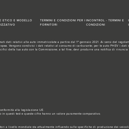
E ETICO E MODELLO
TERMINI E CONDIZIONI PER I
INCONTROL - TERMINI E
IZZATIVO
FORNITORI
CONDIZIONI
ti dati relativi alle auto immatricolate a partire dal 1° gennaio 2021. Ai sensi del regolame
a. Vengono condivisi i dati relativi al consumo di carburante; per le auto PHEV i dati sul
ecifici della tua auto con la Commissione; a tal fine, devi produrre una notifica di rinuncia
 conformità alla legislazione UE.
to in questi test e queste cifre hanno un valore puramente comparativo.
ori a livello mondiale sta attualmente influendo sulle specifiche di produzione dei veicoli, 